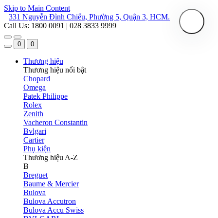
Skip to Main Content
331 Nguyễn Đình Chiểu, Phường 5, Quận 3, HCM.
Call Us: 1800 0091 | 028 3833 9999
0
0
Thương hiệu
Thương hiệu nổi bật
Chopard
Omega
Patek Philippe
Rolex
Zenith
Vacheron Constantin
Bvlgari
Cartier
Phụ kiện
Thương hiệu A-Z
B
Breguet
Baume & Mercier
Bulova
Bulova Accutron
Bulova Accu Swiss