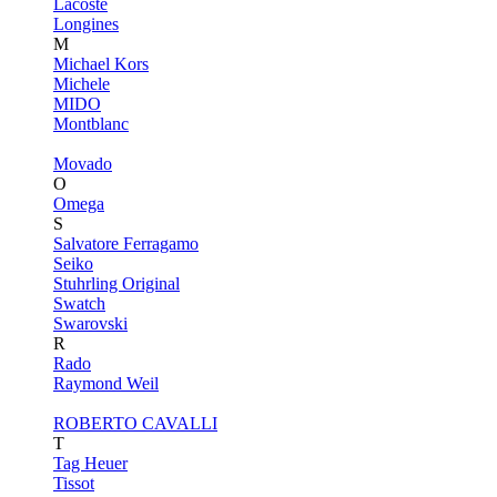
Lacoste
Longines
M
Michael Kors
Michele
MIDO
Montblanc
Movado
O
Omega
S
Salvatore Ferragamo
Seiko
Stuhrling Original
Swatch
Swarovski
R
Rado
Raymond Weil
ROBERTO CAVALLI
T
Tag Heuer
Tissot