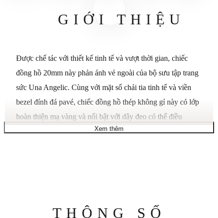
GIỚI THIỆU
Được chế tác với thiết kế tinh tế và vượt thời gian, chiếc
đồng hồ 20mm này phản ánh vẻ ngoài của bộ sưu tập trang
sức Una Angelic. Cùng với mặt số chải tia tinh tế và viền
bezel đính đá pavé, chiếc đồng hồ thép không gỉ này có lớp
hoàn thiện mạ vàng và nổi bật với dây đeo có thể điều
Xem thêm
chỉnh, được trang trí bằng một hàng các viên pha lê tròn
trong suốt, mỗi viên được viền bằng đá pavé pha lê trong
suốt. Có khả năng chống nước đến 50m, chiếc đồng hồ này
kết hợp hoàn hảo với các món trang sức thuộc bộ sưu tập
Una Angelic. Bộ sưu tập: Una. Kích thước vỏ: 20 x 20 mm.
Độ dày vỏ: 6 mm. Chiều dài dây đeo có thể đeo (tối thiểu -
Thông
THÔNG SỐ