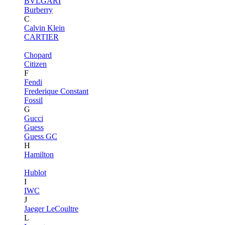
BVLGARI
Burberry
C
Calvin Klein
CARTIER
Chopard
Citizen
F
Fendi
Frederique Constant
Fossil
G
Gucci
Guess
Guess GC
H
Hamilton
Hublot
I
IWC
J
Jaeger LeCoultre
L