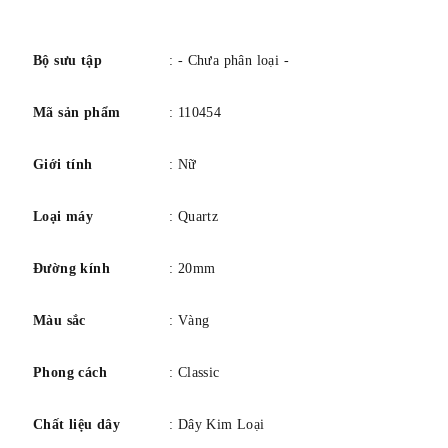
tối đa): 15 - 19 cm. Chiều rộng dây đeo: 0,8 cm. Chất liệu:
số
Pha lê, PVD mạ vàng, thép không gỉ. Màu sắc: Trắng. Loại
khóa: Khóa gập. Chất liệu dây đeo: Pha lê. Máy: Quartz
Bộ sưu tập
: - Chưa phân loại -
Mã sản phẩm
: 110454
Giới tính
: Nữ
Loại máy
: Quartz
Đường kính
: 20mm
Màu sắc
: Vàng
Phong cách
: Classic
Chất liệu dây
: Dây Kim Loại