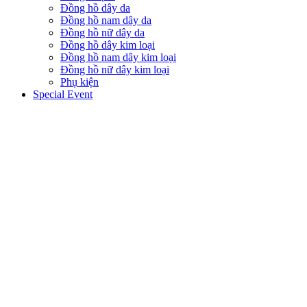
Đồng hồ dây da
Đồng hồ nam dây da
Đồng hồ nữ dây da
Đồng hồ dây kim loại
Đồng hồ nam dây kim loại
Đồng hồ nữ dây kim loại
Phụ kiện
Special Event