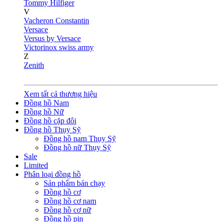
Tommy Hilfiger
V
Vacheron Constantin
Versace
Versus by Versace
Victorinox swiss army
Z
Zenith
Xem tất cả thương hiệu
Đồng hồ Nam
Đồng hồ Nữ
Đồng hồ cặp đôi
Đồng hồ Thụy Sỹ
Đồng hồ nam Thụy Sỹ
Đồng hồ nữ Thụy Sỹ
Sale
Limited
Phân loại đồng hồ
Sản phẩm bán chạy
Đồng hồ cơ
Đồng hồ cơ nam
Đồng hồ cơ nữ
Đồng hồ pin