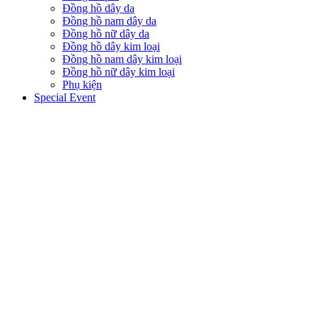
Đồng hồ dây da
Đồng hồ nam dây da
Đồng hồ nữ dây da
Đồng hồ dây kim loại
Đồng hồ nam dây kim loại
Đồng hồ nữ dây kim loại
Phụ kiện
Special Event