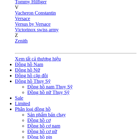
Tommy Hilfiger
V
Vacheron Constantin
Versace
Versus by Versace
Victorinox swiss army
Z
Zenith
Xem tất cả thương hiệu
Đồng hồ Nam
Đồng hồ Nữ
Đồng hồ cặp đôi
Đồng hồ Thụy Sỹ
Đồng hồ nam Thụy Sỹ
Đồng hồ nữ Thụy Sỹ
Sale
Limited
Phân loại đồng hồ
Sản phẩm bán chạy
Đồng hồ cơ
Đồng hồ cơ nam
Đồng hồ cơ nữ
Đồng hồ pin