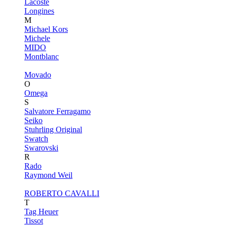
Lacoste
Longines
M
Michael Kors
Michele
MIDO
Montblanc
Movado
O
Omega
S
Salvatore Ferragamo
Seiko
Stuhrling Original
Swatch
Swarovski
R
Rado
Raymond Weil
ROBERTO CAVALLI
T
Tag Heuer
Tissot