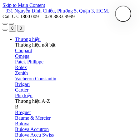
Skip to Main Content
331 Nguyễn Đình Chiểu, Phường 5, Quận 3, HCM.
Call Us: 1800 0091 | 028 3833 9999
0
0
Thương hiệu
Thương hiệu nổi bật
Chopard
Omega
Patek Philippe
Rolex
Zenith
Vacheron Constantin
Bvlgari
Cartier
Phụ kiện
Thương hiệu A-Z
B
Breguet
Baume & Mercier
Bulova
Bulova Accutron
Bulova Accu Swiss