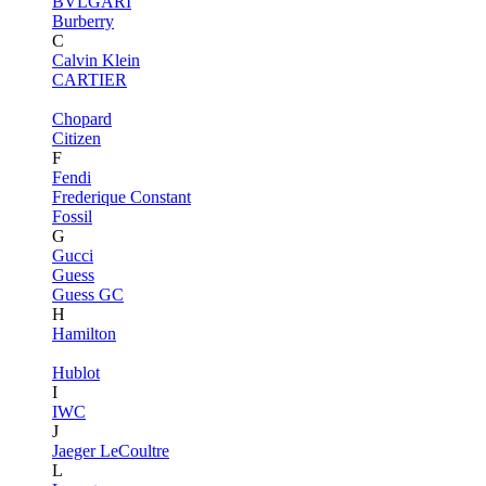
BVLGARI
Burberry
C
Calvin Klein
CARTIER
Chopard
Citizen
F
Fendi
Frederique Constant
Fossil
G
Gucci
Guess
Guess GC
H
Hamilton
Hublot
I
IWC
J
Jaeger LeCoultre
L