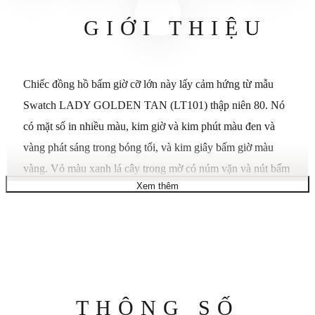
GIỚI THIỆU
Chiếc đồng hồ bấm giờ cỡ lớn này lấy cảm hứng từ mẫu
Swatch LADY GOLDEN TAN (LT101) thập niên 80. Nó
có mặt số in nhiều màu, kim giờ và kim phút màu đen và
vàng phát sáng trong bóng tối, và kim giây bấm giờ màu
vàng. Vỏ màu xanh lá cây trong mờ có núm vặn và nút bấm
Xem thêm
màu xanh lá cây trong mờ, cùng với nút bấm màu vàng mờ,
kết hợp với vành bezel màu xanh lá cây trong mờ có lớp lót
màu vàng mờ. Dây đeo, vòng giữ dây và khóa nửa khóa
màu xanh lá cây trong mờ hoàn thiện chiếc đồng hồ. Bộ
máy: Thạch anh. Chống nước: 3 Bar. Chất liệu khóa:
Polymer. Bộ sưu tập: SWATCH SMASH IT. Bao bì: Đặc
Thông
THÔNG SỐ