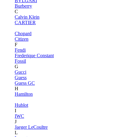
BVLGARI
Burberry
C
Calvin Klein
CARTIER
Chopard
Citizen
F
Fendi
Frederique Constant
Fossil
G
Gucci
Guess
Guess GC
H
Hamilton
Hublot
I
IWC
J
Jaeger LeCoultre
L