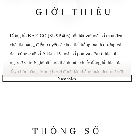
GIỚI THIỆU
Đồng hồ KAICCO (SUSB406) nổi bật với mặt số màu đen
chải tia nắng, điểm xuyết các họa tiết trắng, xanh dương và
đen cùng chữ số Ả Rập. Ba mặt số phụ và cửa sổ hiển thị
ngày ở vị trí 6 giờ biến nó thành một chiếc đồng hồ hiện đại
đầy chức năng. Vòng bezel được làm bằng màu đen mờ với
Xem thêm
các họa tiết nhiều màu, và vỏ đồng hồ cũng được thiết kế
màu đen mờ. Dây đeo màu đen có điểm nhấn màu xanh
dương tươi sáng tạo hiệu ứng đồ họa và kết cấu. Bộ máy:
Thạch anh. Chống nước: 3 Bar. Chất liệu khóa: Polymer.
Bộ sưu tập: Theo dõi năng lượng. Đường kính: 42,00 mm.
Độ dày: 14,03 mm. Khoảng cách giữa hai càng: 50,10 mm.
Thông
THÔNG SỐ