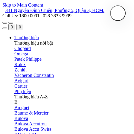
Skip to Main Content
331 Nguyễn Đình Chiểu, Phường 5, Quận 3, HCM.
Call Us: 1800 0091 | 028 3833 9999
0
0
Thương hiệu
Thương hiệu nổi bật
Chopard
Omega
Patek Philippe
Rolex
Zenith
Vacheron Constantin
Bvlgari
Cartier
Phụ kiện
Thương hiệu A-Z
B
Breguet
Baume & Mercier
Bulova
Bulova Accutron
Bulova Accu Swiss