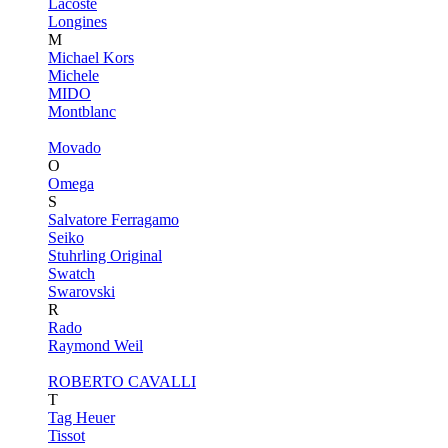
Lacoste
Longines
M
Michael Kors
Michele
MIDO
Montblanc
Movado
O
Omega
S
Salvatore Ferragamo
Seiko
Stuhrling Original
Swatch
Swarovski
R
Rado
Raymond Weil
ROBERTO CAVALLI
T
Tag Heuer
Tissot