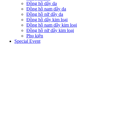
Đồng hồ dây da
Đồng hồ nam dây da
Đồng hồ nữ dây da
Đồng hồ dây kim loại
Đồng hồ nam dây kim loại
Đồng hồ nữ dây kim loại
Phụ kiện
Special Event