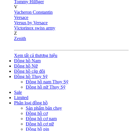
Tommy Hilfiger
V
Vacheron Constantin
Versace
Versus by Versace
Victorinox swiss army
Z
Zenith
Xem tất cả thương hiệu
Đồng hồ Nam
Đồng hồ Nữ
Đồng hồ cặp đôi
Đồng hồ Thụy Sỹ
Đồng hồ nam Thụy Sỹ
Đồng hồ nữ Thụy Sỹ
Sale
Limited
Phân loại đồng hồ
Sản phẩm bán chạy
Đồng hồ cơ
Đồng hồ cơ nam
Đồng hồ cơ nữ
Đồng hồ pin