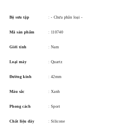
Chất liệu dây đeo: Silicone. Khóa dây đeo: Khóa gài. Chất
số
liệu vỏ: Polymer. Màu sắc: Đen. Màu dây đeo: Đen. Màu
mặt số: Đen. Màu vỏ: Đen. Vòng bezel: Polymer. Kính:
Bộ sưu tập
: - Chưa phân loại -
Polymer. Dòng sản phẩm: ORIGINALS
Mã sản phẩm
: 110740
Giới tính
: Nam
Loại máy
: Quartz
Đường kính
: 42mm
Màu sắc
: Xanh
Phong cách
: Sport
Chất liệu dây
: Silicone