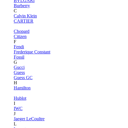
BVLGARI
Burberry
C
Calvin Klein
CARTIER
Chopard
Citizen
F
Fendi
Frederique Constant
Fossil
G
Gucci
Guess
Guess GC
H
Hamilton
Hublot
I
IWC
J
Jaeger LeCoultre
L