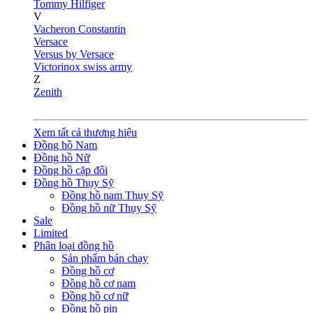
Tommy Hilfiger
V
Vacheron Constantin
Versace
Versus by Versace
Victorinox swiss army
Z
Zenith
Xem tất cả thương hiệu
Đồng hồ Nam
Đồng hồ Nữ
Đồng hồ cặp đôi
Đồng hồ Thụy Sỹ
Đồng hồ nam Thụy Sỹ
Đồng hồ nữ Thụy Sỹ
Sale
Limited
Phân loại đồng hồ
Sản phẩm bán chạy
Đồng hồ cơ
Đồng hồ cơ nam
Đồng hồ cơ nữ
Đồng hồ pin