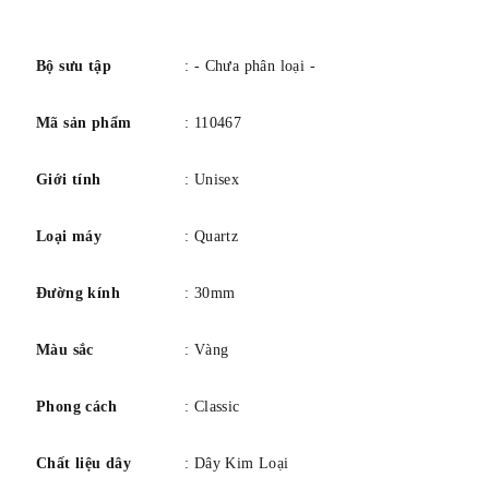
pin). Chức năng chính Ngày. Cỡ máy 11 1/2'''. Đường kính
số
(mm) 25,6. Màu mặt số Trắng. Vạch chỉ giờ Ả Rập. Chất
liệu phát quang trên kim Super-LumiNova®. Mã dây
Bộ sưu tập
: - Chưa phân loại -
đeo/vòng tay T658047673. Chất liệu dây đeo Thép không
Mã sản phẩm
: 110467
gỉ. Màu dây đeo Vàng.
Giới tính
: Unisex
Loại máy
: Quartz
Đường kính
: 30mm
Màu sắc
: Vàng
Phong cách
: Classic
Chất liệu dây
: Dây Kim Loại