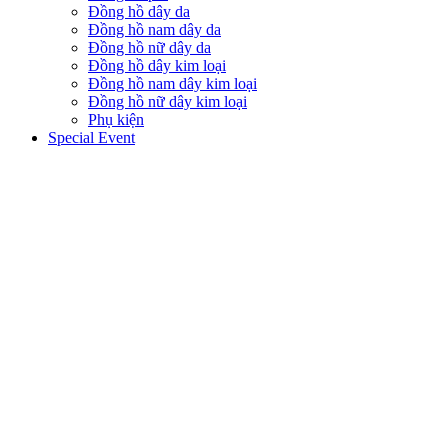
Đồng hồ dây da
Đồng hồ nam dây da
Đồng hồ nữ dây da
Đồng hồ dây kim loại
Đồng hồ nam dây kim loại
Đồng hồ nữ dây kim loại
Phụ kiện
Special Event