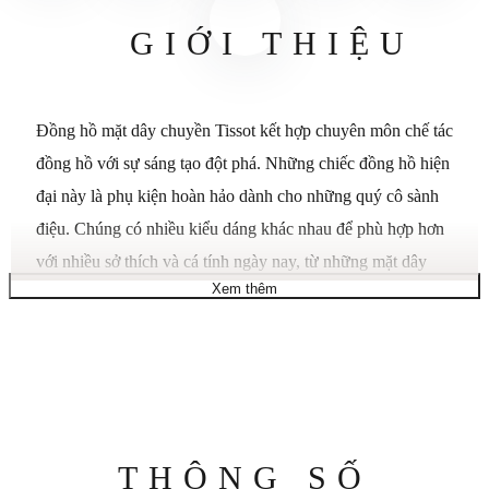
GIỚI THIỆU
Đồng hồ mặt dây chuyền Tissot kết hợp chuyên môn chế tác
đồng hồ với sự sáng tạo đột phá. Những chiếc đồng hồ hiện
đại này là phụ kiện hoàn hảo dành cho những quý cô sành
điệu. Chúng có nhiều kiểu dáng khác nhau để phù hợp hơn
với nhiều sở thích và cá tính ngày nay, từ những mặt dây
Xem thêm
chuyền thời trang và hiện đại đến những chiếc đồng hồ kiểu
y tá cổ điển. Bộ sưu tập Cổ điển Truyền thống. Trọng lượng
(g) 22,00. Chiều dài (mm) 30,10. Chiều rộng (mm) 30,10.
Độ dày (mm) 8,35. Hình dạng vỏ Tròn. Chất liệu vỏ Đồng
thau / Mạ 5m. Mặt kính Pha lê Hesalite. Bộ máy Thạch anh
ba kim. Loại pin Renata 371. Chức năng EOL (chỉ báo hết
Thông
THÔNG SỐ