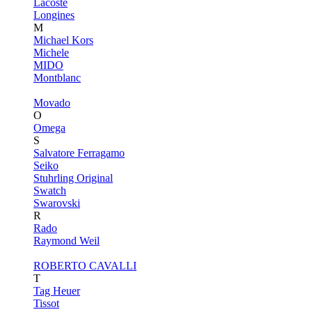
Lacoste
Longines
M
Michael Kors
Michele
MIDO
Montblanc
Movado
O
Omega
S
Salvatore Ferragamo
Seiko
Stuhrling Original
Swatch
Swarovski
R
Rado
Raymond Weil
ROBERTO CAVALLI
T
Tag Heuer
Tissot