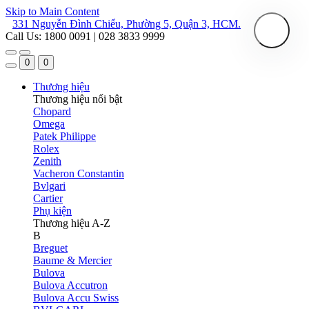
Skip to Main Content
331 Nguyễn Đình Chiểu, Phường 5, Quận 3, HCM.
Call Us: 1800 0091 | 028 3833 9999
0
0
Thương hiệu
Thương hiệu nổi bật
Chopard
Omega
Patek Philippe
Rolex
Zenith
Vacheron Constantin
Bvlgari
Cartier
Phụ kiện
Thương hiệu A-Z
B
Breguet
Baume & Mercier
Bulova
Bulova Accutron
Bulova Accu Swiss