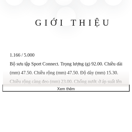
GIỚI THIỆU
1.166 / 5.000
Bộ sưu tập Sport Connect. Trọng lượng (g) 92.00. Chiều dài
(mm) 47.50. Chiều rộng (mm) 47.50. Độ dày (mm) 15.30.
Chiều rộng càng đeo (mm) 23.00. Chống nước ở áp suất lên
Xem thêm
đến 10 bar (100 m / 330 ft). Hình dạng vỏ Tròn. Chất liệu
vỏ Titan. Tùy chọn vỏ Vòng bezel gốm. Chất liệu vòng
bezel Gốm. Chất liệu phát quang trên vỏ Super-
LumiNova®. Mặt kính Kính sapphire trong suốt. Bộ máy
Thạch anh Thụy Sĩ năng lượng mặt trời. Loại pin Renata