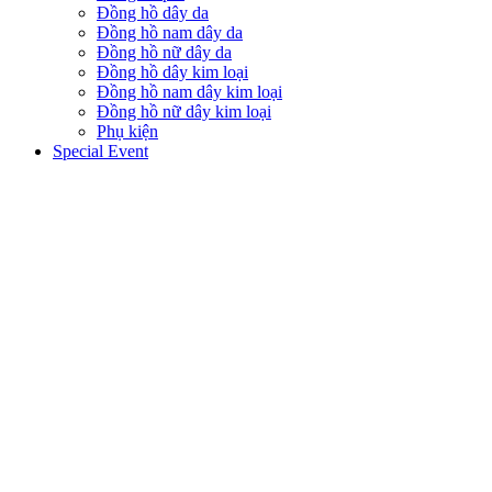
Đồng hồ dây da
Đồng hồ nam dây da
Đồng hồ nữ dây da
Đồng hồ dây kim loại
Đồng hồ nam dây kim loại
Đồng hồ nữ dây kim loại
Phụ kiện
Special Event