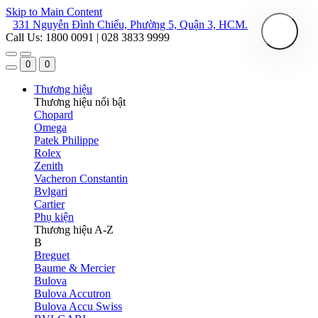
Skip to Main Content
331 Nguyễn Đình Chiểu, Phường 5, Quận 3, HCM.
Call Us: 1800 0091 | 028 3833 9999
0
0
Thương hiệu
Thương hiệu nổi bật
Chopard
Omega
Patek Philippe
Rolex
Zenith
Vacheron Constantin
Bvlgari
Cartier
Phụ kiện
Thương hiệu A-Z
B
Breguet
Baume & Mercier
Bulova
Bulova Accutron
Bulova Accu Swiss