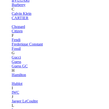
BVLGARI
Burberry
C
Calvin Klein
CARTIER
Chopard
Citizen
F
Fendi
Frederique Constant
Fossil
G
Gucci
Guess
Guess GC
H
Hamilton
Hublot
I
IWC
J
Jaeger LeCoultre
L