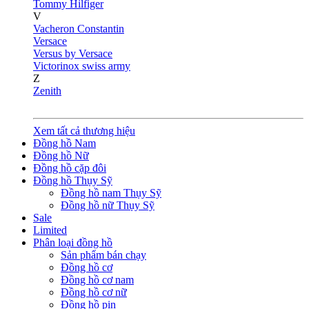
Tommy Hilfiger
V
Vacheron Constantin
Versace
Versus by Versace
Victorinox swiss army
Z
Zenith
Xem tất cả thương hiệu
Đồng hồ Nam
Đồng hồ Nữ
Đồng hồ cặp đôi
Đồng hồ Thụy Sỹ
Đồng hồ nam Thụy Sỹ
Đồng hồ nữ Thụy Sỹ
Sale
Limited
Phân loại đồng hồ
Sản phẩm bán chạy
Đồng hồ cơ
Đồng hồ cơ nam
Đồng hồ cơ nữ
Đồng hồ pin