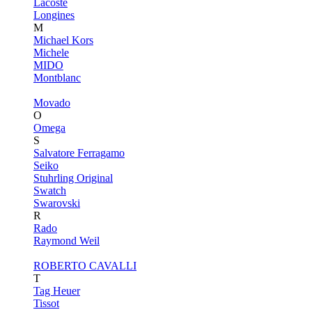
Lacoste
Longines
M
Michael Kors
Michele
MIDO
Montblanc
Movado
O
Omega
S
Salvatore Ferragamo
Seiko
Stuhrling Original
Swatch
Swarovski
R
Rado
Raymond Weil
ROBERTO CAVALLI
T
Tag Heuer
Tissot