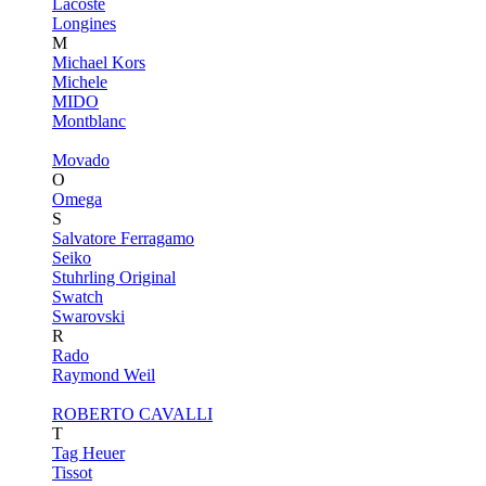
Lacoste
Longines
M
Michael Kors
Michele
MIDO
Montblanc
Movado
O
Omega
S
Salvatore Ferragamo
Seiko
Stuhrling Original
Swatch
Swarovski
R
Rado
Raymond Weil
ROBERTO CAVALLI
T
Tag Heuer
Tissot