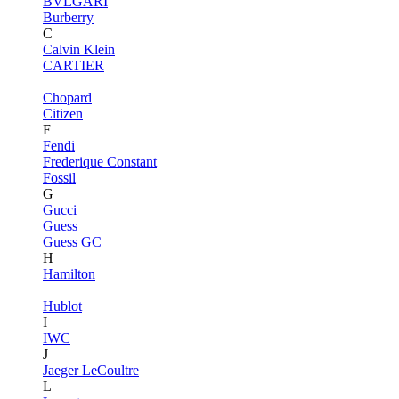
BVLGARI
Burberry
C
Calvin Klein
CARTIER
Chopard
Citizen
F
Fendi
Frederique Constant
Fossil
G
Gucci
Guess
Guess GC
H
Hamilton
Hublot
I
IWC
J
Jaeger LeCoultre
L