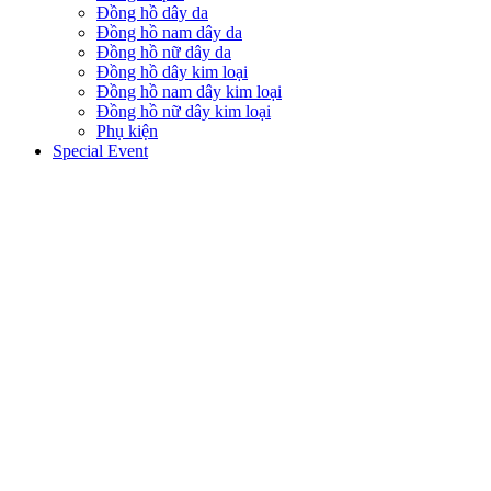
Đồng hồ dây da
Đồng hồ nam dây da
Đồng hồ nữ dây da
Đồng hồ dây kim loại
Đồng hồ nam dây kim loại
Đồng hồ nữ dây kim loại
Phụ kiện
Special Event