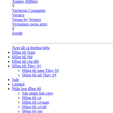
Tommy Hilfiger
V
Vacheron Constantin
Versace
Versus by Versace
Victorinox swiss army
Z
Zenith
Xem tất cả thương hiệu
Đồng hồ Nam
Đồng hồ Nữ
Đồng hồ cặp đôi
Đồng hồ Thụy Sỹ
Đồng hồ nam Thụy Sỹ
Đồng hồ nữ Thụy Sỹ
Sale
Limited
Phân loại đồng hồ
Sản phẩm bán chạy
Đồng hồ cơ
Đồng hồ cơ nam
Đồng hồ cơ nữ
Đồng hồ pin