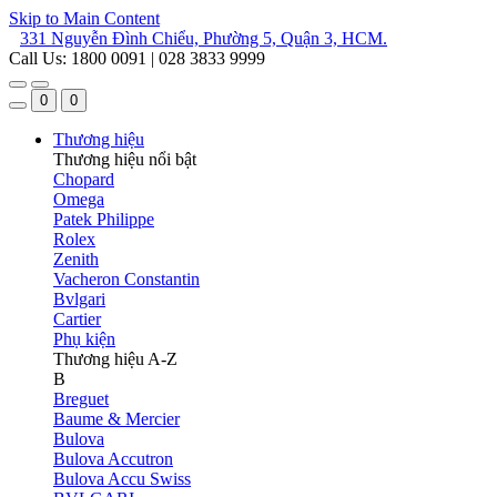
Skip to Main Content
331 Nguyễn Đình Chiểu, Phường 5, Quận 3, HCM.
Call Us: 1800 0091 | 028 3833 9999
0
0
Thương hiệu
Thương hiệu nổi bật
Chopard
Omega
Patek Philippe
Rolex
Zenith
Vacheron Constantin
Bvlgari
Cartier
Phụ kiện
Thương hiệu A-Z
B
Breguet
Baume & Mercier
Bulova
Bulova Accutron
Bulova Accu Swiss