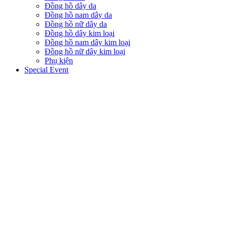
Đồng hồ dây da
Đồng hồ nam dây da
Đồng hồ nữ dây da
Đồng hồ dây kim loại
Đồng hồ nam dây kim loại
Đồng hồ nữ dây kim loại
Phụ kiện
Special Event