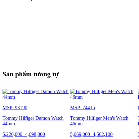
Sản phẩm tương tự
MSP: 93190
MSP: 74415
Tommy Hilfiger Damon Watch
Tommy Hilfiger Men's Watch
44mm
46mm
5,220,000
-
4,698,000
5,069,000
-
4,562,100