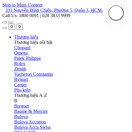
Skip to Main Content
331 Nguyễn Đình Chiểu, Phường 5, Quận 3, HCM.
Call Us: 1800 0091 | 028 3833 9999
0
0
Thương hiệu
Thương hiệu nổi bật
Chopard
Omega
Patek Philippe
Rolex
Zenith
Vacheron Constantin
Bvlgari
Cartier
Phụ kiện
Thương hiệu A-Z
B
Breguet
Baume & Mercier
Bulova
Bulova Accutron
Bulova Accu Swiss