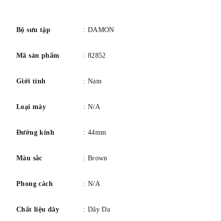
Lịch
Ngày-Ngày-Tháng
số
Tính năng đặc biệt
Hiển thị 24 giờ
Cân nặng
64 gam
Bộ sưu tập
: DAMON
Sự chuyển động
Thạch anh
Mã sản phẩm
: 82852
Khả năng chịu áp lực nước
5 thanh
Giới tính
: Nam
Loại máy
: N/A
Đường kính
: 44mm
Màu sắc
: Brown
Phong cách
: N/A
Chất liệu dây
: Dây Da