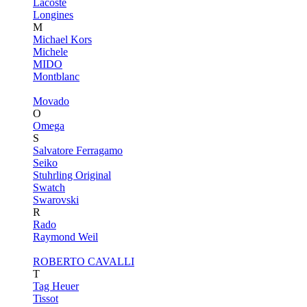
Lacoste
Longines
M
Michael Kors
Michele
MIDO
Montblanc
Movado
O
Omega
S
Salvatore Ferragamo
Seiko
Stuhrling Original
Swatch
Swarovski
R
Rado
Raymond Weil
ROBERTO CAVALLI
T
Tag Heuer
Tissot