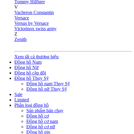
Tommy Hilfiger
V
Vacheron Constantin
Versace
Versus by Versace
Victorinox swiss army
Z
Zenith
Xem tất cả thương hiệu
Đồng hồ Nam
Đồng hồ Nữ
Đồng hồ cặp đôi
Đồng hồ Thụy Sỹ
Đồng hồ nam Thụy Sỹ
Đồng hồ nữ Thụy Sỹ
Sale
Limited
Phân loại đồng hồ
Sản phẩm bán chạy
Đồng hồ cơ
Đồng hồ cơ nam
Đồng hồ cơ nữ
Đồng hồ pin