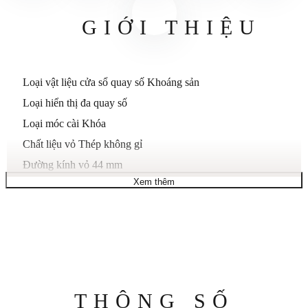
GIỚI THIỆU
Loại vật liệu cửa sổ quay số
Khoáng sản
Loại hiển thị
đa quay số
Loại móc cài
Khóa
Chất liệu vỏ
Thép không gỉ
Đường kính vỏ
44 mm
Xem thêm
Quy mô trường hợp
Lớn
Độ dày vỏ
11 mm
Chất liệu dây đeo
Da thú
Độ rộng băng tần
21 mm
Màu dây đeo
Màu nâu
Màu quay số
Bạc
Thông
THÔNG SỐ