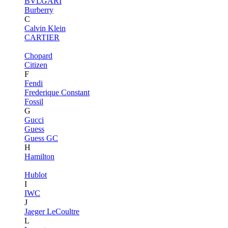
BVLGARI
Burberry
C
Calvin Klein
CARTIER
Chopard
Citizen
F
Fendi
Frederique Constant
Fossil
G
Gucci
Guess
Guess GC
H
Hamilton
Hublot
I
IWC
J
Jaeger LeCoultre
L