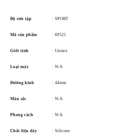
số
Bộ sưu tập
: SPORT
Mã sản phẩm
: 69521
Giới tính
: Unisex
Loại máy
: N/A
Đường kính
: 44mm
Màu sắc
: N/A
Phong cách
: N/A
Chất liệu dây
: Silicone