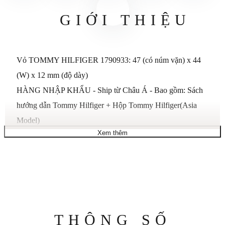
GIỚI THIỆU
Vỏ TOMMY HILFIGER 1790933: 47 (có núm vặn) x 44
(W) x 12 mm (độ dày)
HÀNG NHẬP KHẨU - Ship từ Châu Á - Bao gồm: Sách
hướng dẫn Tommy Hilfiger + Hộp Tommy Hilfiger(Asia
Model)
Xem thêm
Bảo hành do Asurion cung cấp, không có bảo hành của nhà
sản xuất.
Hộp và Bao bì: Hộp đồng hồ của chúng tôi là nguyên bản
nhưng dành cho khu vực Châu Á, nó có thể khác trong hình
ảnh hiển thị hoặc khác với hộp dành cho thị trường Mỹ và
EU
Thông
THÔNG SỐ