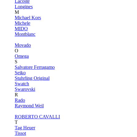
Lacoste
Longines
M
Michael Kors
Michele
MIDO
Montblanc
Movado
O
Omega
S
Salvatore Ferragamo
Seiko
Stuhrling Original
Swatch
Swarovski
R
Rado
Raymond Weil
ROBERTO CAVALLI
T
Tag Heuer
Tissot