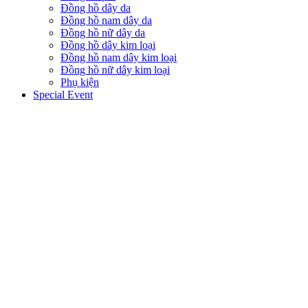
Đồng hồ dây da
Đồng hồ nam dây da
Đồng hồ nữ dây da
Đồng hồ dây kim loại
Đồng hồ nam dây kim loại
Đồng hồ nữ dây kim loại
Phụ kiện
Special Event