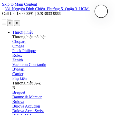
Skip to Main Content
331 Nguyễn Đình Chiểu, Phường 5, Quận 3, HCM.
Call Us: 1800 0091 | 028 3833 9999
0
0
Thương hiệu
Thương hiệu nổi bật
Chopard
Omega
Patek Philippe
Rolex
Zenith
Vacheron Constantin
Bvlgari
Cartier
Phụ kiện
Thương hiệu A-Z
B
Breguet
Baume & Mercier
Bulova
Bulova Accutron
Bulova Accu Swiss