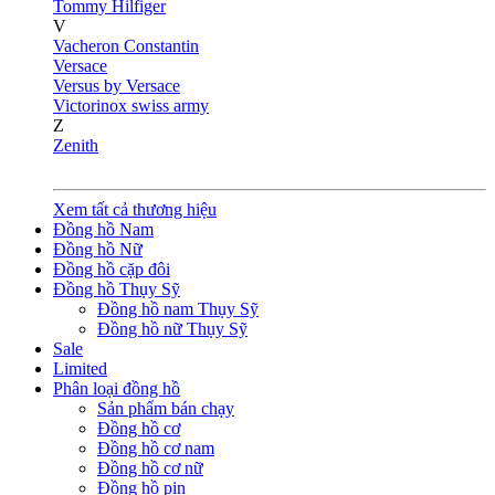
Tommy Hilfiger
V
Vacheron Constantin
Versace
Versus by Versace
Victorinox swiss army
Z
Zenith
Xem tất cả thương hiệu
Đồng hồ Nam
Đồng hồ Nữ
Đồng hồ cặp đôi
Đồng hồ Thụy Sỹ
Đồng hồ nam Thụy Sỹ
Đồng hồ nữ Thụy Sỹ
Sale
Limited
Phân loại đồng hồ
Sản phẩm bán chạy
Đồng hồ cơ
Đồng hồ cơ nam
Đồng hồ cơ nữ
Đồng hồ pin