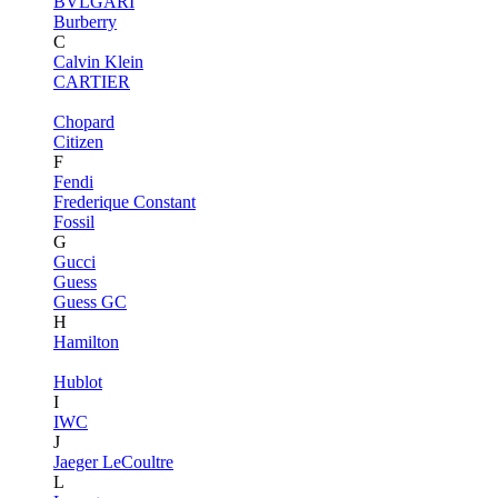
BVLGARI
Burberry
C
Calvin Klein
CARTIER
Chopard
Citizen
F
Fendi
Frederique Constant
Fossil
G
Gucci
Guess
Guess GC
H
Hamilton
Hublot
I
IWC
J
Jaeger LeCoultre
L