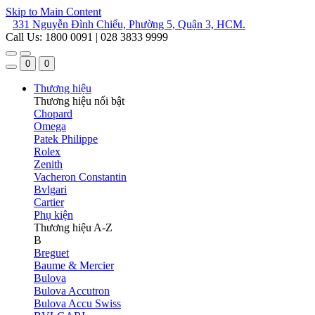
Skip to Main Content
331 Nguyễn Đình Chiểu, Phường 5, Quận 3, HCM.
Call Us: 1800 0091 | 028 3833 9999
0
0
Thương hiệu
Thương hiệu nổi bật
Chopard
Omega
Patek Philippe
Rolex
Zenith
Vacheron Constantin
Bvlgari
Cartier
Phụ kiện
Thương hiệu A-Z
B
Breguet
Baume & Mercier
Bulova
Bulova Accutron
Bulova Accu Swiss