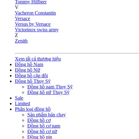
Tommy Hilfiger
V
Vacheron Constantin
Versace
Versus by Versace
Victorinox swiss army
Z
Zenith
Xem tất cả thương hiệu
Đồng hồ Nam
Đồng hồ Nữ
Đồng hồ cặp đôi
Đồng hồ Thụy Sỹ
Đồng hồ nam Thụy Sỹ
Đồng hồ nữ Thụy Sỹ
Sale
Limited
Phân loại đồng hồ
Sản phẩm bán chạy
Đồng hồ cơ
Đồng hồ cơ nam
Đồng hồ cơ nữ
Đồng hồ pin