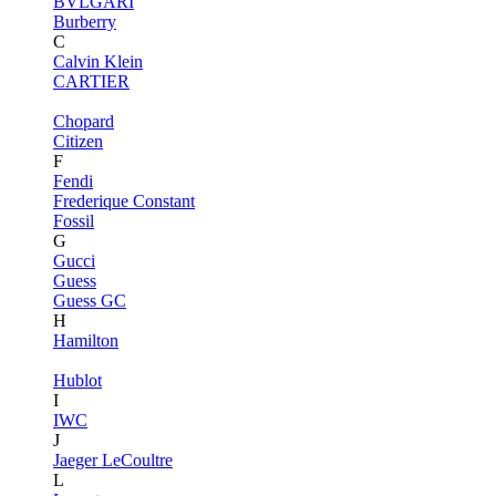
BVLGARI
Burberry
C
Calvin Klein
CARTIER
Chopard
Citizen
F
Fendi
Frederique Constant
Fossil
G
Gucci
Guess
Guess GC
H
Hamilton
Hublot
I
IWC
J
Jaeger LeCoultre
L