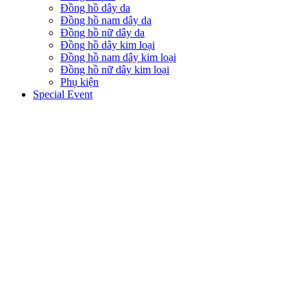
Đồng hồ dây da
Đồng hồ nam dây da
Đồng hồ nữ dây da
Đồng hồ dây kim loại
Đồng hồ nam dây kim loại
Đồng hồ nữ dây kim loại
Phụ kiện
Special Event