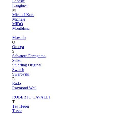
Lacoste
Longines
M
Michael Kors
Michele
MIDO
Montblanc
Movado
O
Omega
S
Salvatore Ferragamo
Seiko
Stuhrling Original
Swatch
Swarovski
R
Rado
Raymond Weil
ROBERTO CAVALLI
T
Tag Heuer
Tissot