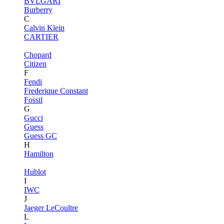
BVLGARI
Burberry
C
Calvin Klein
CARTIER
Chopard
Citizen
F
Fendi
Frederique Constant
Fossil
G
Gucci
Guess
Guess GC
H
Hamilton
Hublot
I
IWC
J
Jaeger LeCoultre
L