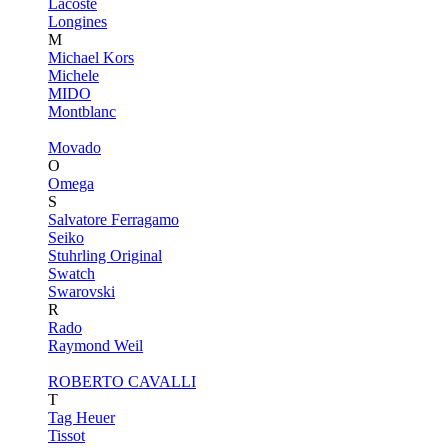
Lacoste
Longines
M
Michael Kors
Michele
MIDO
Montblanc
Movado
O
Omega
S
Salvatore Ferragamo
Seiko
Stuhrling Original
Swatch
Swarovski
R
Rado
Raymond Weil
ROBERTO CAVALLI
T
Tag Heuer
Tissot