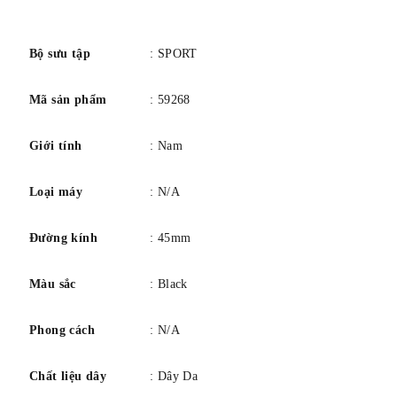
số
Bộ sưu tập
: SPORT
Mã sản phẩm
: 59268
Giới tính
: Nam
Loại máy
: N/A
Đường kính
: 45mm
Màu sắc
: Black
Phong cách
: N/A
Chất liệu dây
: Dây Da