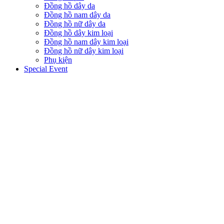
Đồng hồ dây da
Đồng hồ nam dây da
Đồng hồ nữ dây da
Đồng hồ dây kim loại
Đồng hồ nam dây kim loại
Đồng hồ nữ dây kim loại
Phụ kiện
Special Event