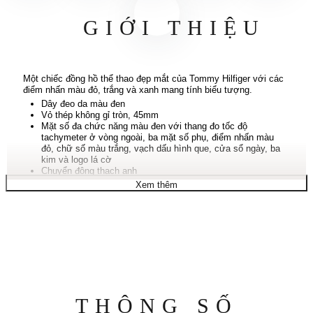
GIỚI THIỆU
Một chiếc đồng hồ thể thao đẹp mắt của Tommy Hilfiger với các
điểm nhấn màu đỏ, trắng và xanh mang tính biểu tượng.
Dây đeo da màu đen
Vỏ thép không gỉ tròn, 45mm
Mặt số đa chức năng màu đen với thang đo tốc độ
tachymeter ở vòng ngoài, ba mặt số phụ, điểm nhấn màu
đỏ, chữ số màu trắng, vạch dấu hình que, cửa sổ ngày, ba
kim và logo lá cờ
Chuyển động thạch anh
Chống nước ở độ sâu 50 mét
Xem thêm
Bảo hành giới hạn mười năm
Thông
THÔNG SỐ