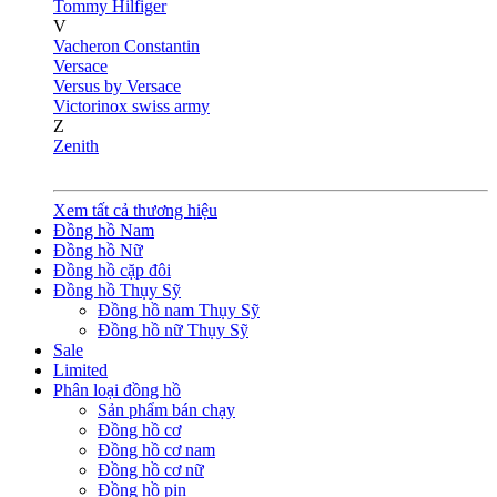
Tommy Hilfiger
V
Vacheron Constantin
Versace
Versus by Versace
Victorinox swiss army
Z
Zenith
Xem tất cả thương hiệu
Đồng hồ Nam
Đồng hồ Nữ
Đồng hồ cặp đôi
Đồng hồ Thụy Sỹ
Đồng hồ nam Thụy Sỹ
Đồng hồ nữ Thụy Sỹ
Sale
Limited
Phân loại đồng hồ
Sản phẩm bán chạy
Đồng hồ cơ
Đồng hồ cơ nam
Đồng hồ cơ nữ
Đồng hồ pin