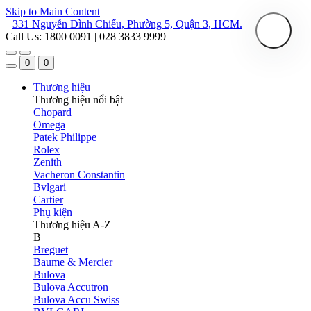
Skip to Main Content
331 Nguyễn Đình Chiểu, Phường 5, Quận 3, HCM.
Call Us: 1800 0091 | 028 3833 9999
0
0
Thương hiệu
Thương hiệu nổi bật
Chopard
Omega
Patek Philippe
Rolex
Zenith
Vacheron Constantin
Bvlgari
Cartier
Phụ kiện
Thương hiệu A-Z
B
Breguet
Baume & Mercier
Bulova
Bulova Accutron
Bulova Accu Swiss