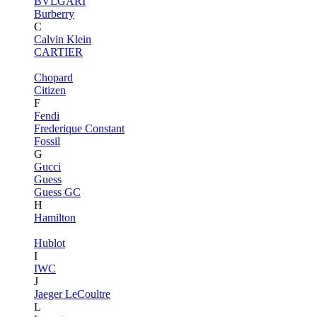
BVLGARI
Burberry
C
Calvin Klein
CARTIER
Chopard
Citizen
F
Fendi
Frederique Constant
Fossil
G
Gucci
Guess
Guess GC
H
Hamilton
Hublot
I
IWC
J
Jaeger LeCoultre
L