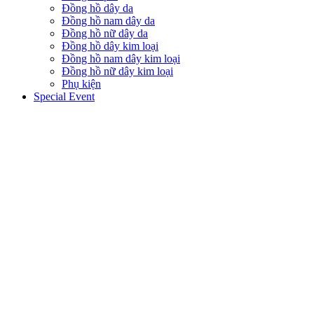
Đồng hồ dây da
Đồng hồ nam dây da
Đồng hồ nữ dây da
Đồng hồ dây kim loại
Đồng hồ nam dây kim loại
Đồng hồ nữ dây kim loại
Phụ kiện
Special Event