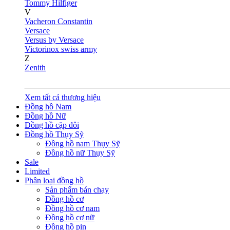
Tommy Hilfiger
V
Vacheron Constantin
Versace
Versus by Versace
Victorinox swiss army
Z
Zenith
Xem tất cả thương hiệu
Đồng hồ Nam
Đồng hồ Nữ
Đồng hồ cặp đôi
Đồng hồ Thụy Sỹ
Đồng hồ nam Thụy Sỹ
Đồng hồ nữ Thụy Sỹ
Sale
Limited
Phân loại đồng hồ
Sản phẩm bán chạy
Đồng hồ cơ
Đồng hồ cơ nam
Đồng hồ cơ nữ
Đồng hồ pin