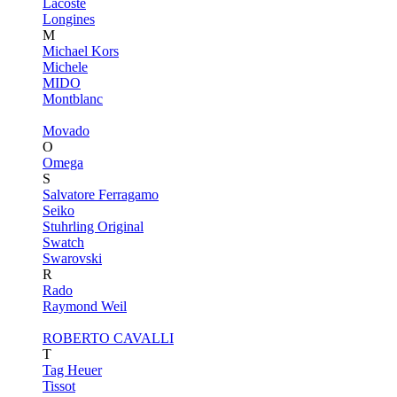
Lacoste
Longines
M
Michael Kors
Michele
MIDO
Montblanc
Movado
O
Omega
S
Salvatore Ferragamo
Seiko
Stuhrling Original
Swatch
Swarovski
R
Rado
Raymond Weil
ROBERTO CAVALLI
T
Tag Heuer
Tissot