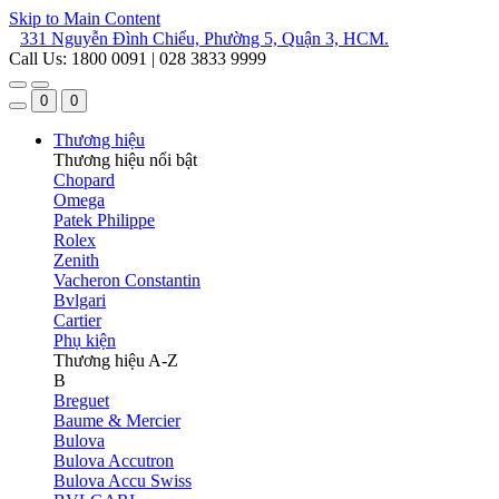
Skip to Main Content
331 Nguyễn Đình Chiểu, Phường 5, Quận 3, HCM.
Call Us: 1800 0091 | 028 3833 9999
0
0
Thương hiệu
Thương hiệu nổi bật
Chopard
Omega
Patek Philippe
Rolex
Zenith
Vacheron Constantin
Bvlgari
Cartier
Phụ kiện
Thương hiệu A-Z
B
Breguet
Baume & Mercier
Bulova
Bulova Accutron
Bulova Accu Swiss