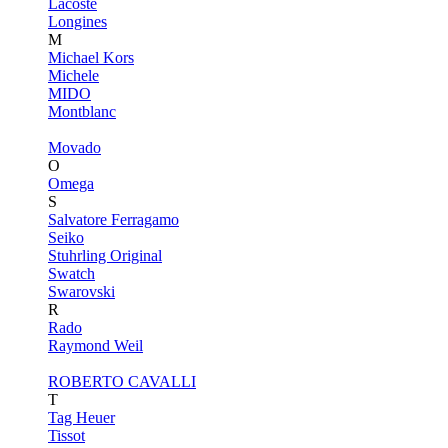
Lacoste
Longines
M
Michael Kors
Michele
MIDO
Montblanc
Movado
O
Omega
S
Salvatore Ferragamo
Seiko
Stuhrling Original
Swatch
Swarovski
R
Rado
Raymond Weil
ROBERTO CAVALLI
T
Tag Heuer
Tissot