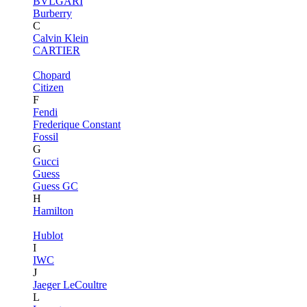
BVLGARI
Burberry
C
Calvin Klein
CARTIER
Chopard
Citizen
F
Fendi
Frederique Constant
Fossil
G
Gucci
Guess
Guess GC
H
Hamilton
Hublot
I
IWC
J
Jaeger LeCoultre
L