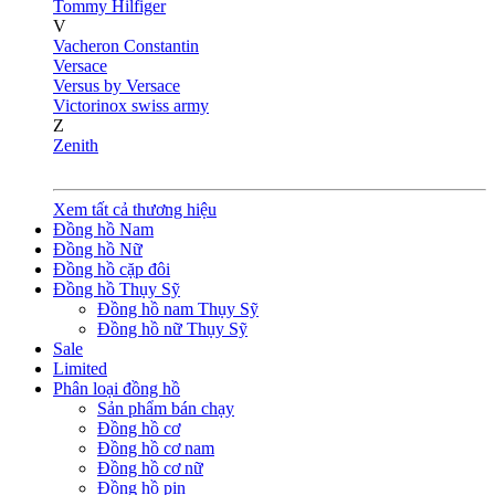
Tommy Hilfiger
V
Vacheron Constantin
Versace
Versus by Versace
Victorinox swiss army
Z
Zenith
Xem tất cả thương hiệu
Đồng hồ Nam
Đồng hồ Nữ
Đồng hồ cặp đôi
Đồng hồ Thụy Sỹ
Đồng hồ nam Thụy Sỹ
Đồng hồ nữ Thụy Sỹ
Sale
Limited
Phân loại đồng hồ
Sản phẩm bán chạy
Đồng hồ cơ
Đồng hồ cơ nam
Đồng hồ cơ nữ
Đồng hồ pin