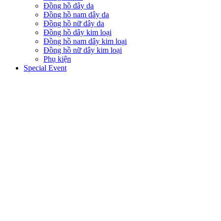
Đồng hồ dây da
Đồng hồ nam dây da
Đồng hồ nữ dây da
Đồng hồ dây kim loại
Đồng hồ nam dây kim loại
Đồng hồ nữ dây kim loại
Phụ kiện
Special Event