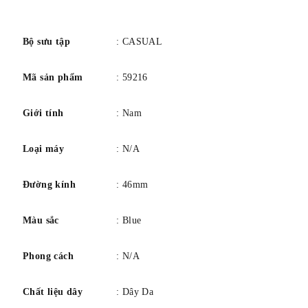
số
Bộ sưu tập
: CASUAL
Mã sản phẩm
: 59216
Giới tính
: Nam
Loại máy
: N/A
Đường kính
: 46mm
Màu sắc
: Blue
Phong cách
: N/A
Chất liệu dây
: Dây Da