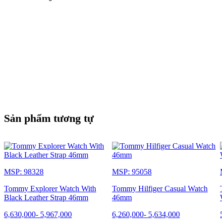
Sản phẩm tương tự
MSP: 98328
MSP: 95058
Tommy Explorer Watch With
Tommy Hilfiger Casual Watch
Black Leather Strap 46mm
46mm
6,630,000
-
5,967,000
6,260,000
-
5,634,000