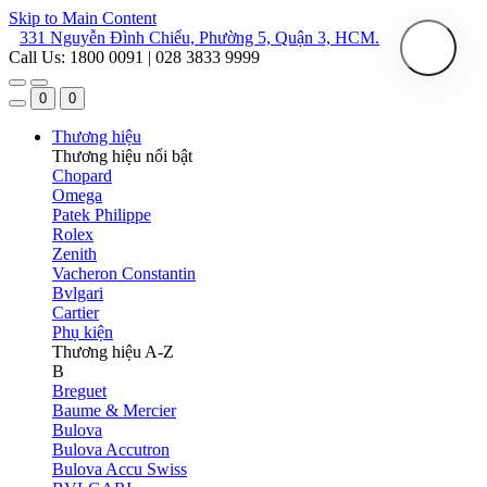
Skip to Main Content
331 Nguyễn Đình Chiểu, Phường 5, Quận 3, HCM.
Call Us: 1800 0091 | 028 3833 9999
0
0
Thương hiệu
Thương hiệu nổi bật
Chopard
Omega
Patek Philippe
Rolex
Zenith
Vacheron Constantin
Bvlgari
Cartier
Phụ kiện
Thương hiệu A-Z
B
Breguet
Baume & Mercier
Bulova
Bulova Accutron
Bulova Accu Swiss