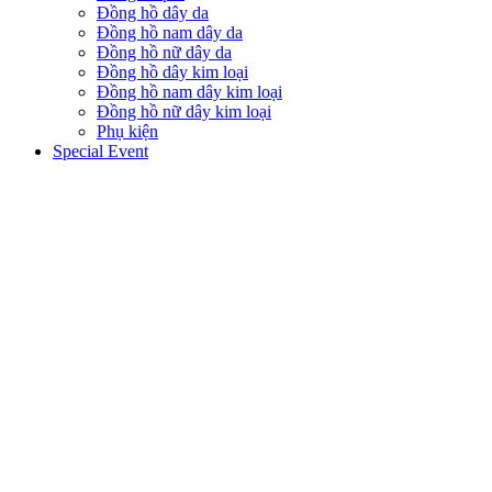
Đồng hồ dây da
Đồng hồ nam dây da
Đồng hồ nữ dây da
Đồng hồ dây kim loại
Đồng hồ nam dây kim loại
Đồng hồ nữ dây kim loại
Phụ kiện
Special Event