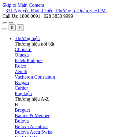
Skip to Main Content
331 Nguyễn Đình Chiểu, Phường 5, Quận 3, HCM.
Call Us: 1800 0091 | 028 3833 9999
0
0
Thương hiệu
Thương hiệu nổi bật
Chopard
Omega
Patek Philippe
Rolex
Zenith
Vacheron Constantin
Bvlgari
Cartier
Phụ kiện
Thương hiệu A-Z
B
Breguet
Baume & Mercier
Bulova
Bulova Accutron
Bulova Accu Swiss