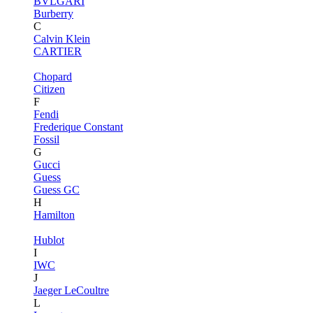
BVLGARI
Burberry
C
Calvin Klein
CARTIER
Chopard
Citizen
F
Fendi
Frederique Constant
Fossil
G
Gucci
Guess
Guess GC
H
Hamilton
Hublot
I
IWC
J
Jaeger LeCoultre
L