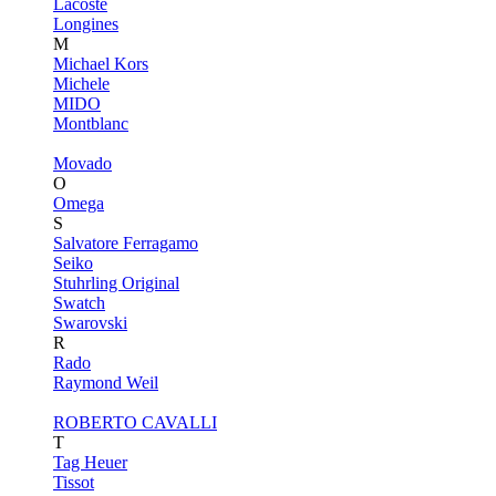
Lacoste
Longines
M
Michael Kors
Michele
MIDO
Montblanc
Movado
O
Omega
S
Salvatore Ferragamo
Seiko
Stuhrling Original
Swatch
Swarovski
R
Rado
Raymond Weil
ROBERTO CAVALLI
T
Tag Heuer
Tissot