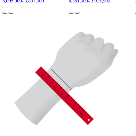
5,095,000
-
3,897,000
4,351,000
-
3,915,900