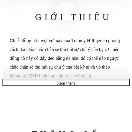
GIỚI THIỆU
Chiếc đồng hồ tuyệt vời này của Tommy Hilfiger có phong
cách độc đáo chắc chắn sẽ thu hút sự chú ý của bạn. Chiếc
đồng hồ này có dây đeo bằng da màu đỏ có thể đảo ngược
chắc chắn sẽ thu hút sự chú ý của bất kỳ ai và vỏ thép
không gỉ 32MM kết hợp chúng lại với nhau.
Xem thêm
Vỏ thép không gỉ mạ ion vàng với dây đeo
bằng da màu đỏ.
Viền mạ ion vàng cố định.
Mặt số màu sâm panh với kim màu vàng và
vạch số giờ Ả Rập.
Thông