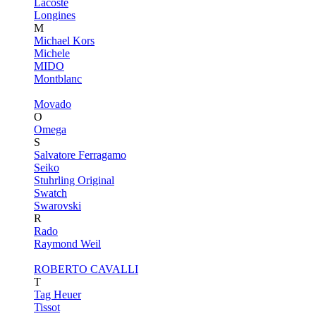
Lacoste
Longines
M
Michael Kors
Michele
MIDO
Montblanc
Movado
O
Omega
S
Salvatore Ferragamo
Seiko
Stuhrling Original
Swatch
Swarovski
R
Rado
Raymond Weil
ROBERTO CAVALLI
T
Tag Heuer
Tissot