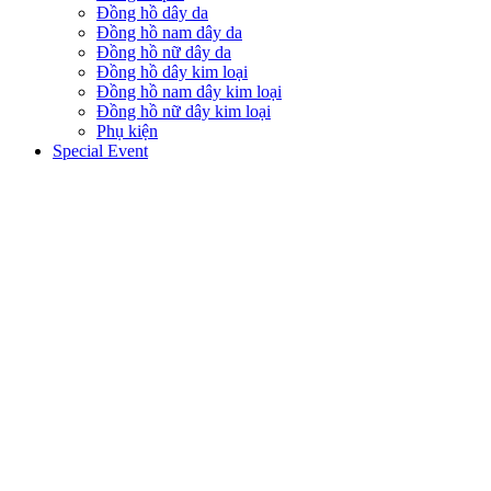
Đồng hồ dây da
Đồng hồ nam dây da
Đồng hồ nữ dây da
Đồng hồ dây kim loại
Đồng hồ nam dây kim loại
Đồng hồ nữ dây kim loại
Phụ kiện
Special Event