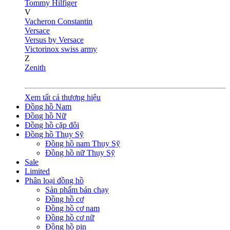
Tommy Hilfiger
V
Vacheron Constantin
Versace
Versus by Versace
Victorinox swiss army
Z
Zenith
Xem tất cả thương hiệu
Đồng hồ Nam
Đồng hồ Nữ
Đồng hồ cặp đôi
Đồng hồ Thụy Sỹ
Đồng hồ nam Thụy Sỹ
Đồng hồ nữ Thụy Sỹ
Sale
Limited
Phân loại đồng hồ
Sản phẩm bán chạy
Đồng hồ cơ
Đồng hồ cơ nam
Đồng hồ cơ nữ
Đồng hồ pin