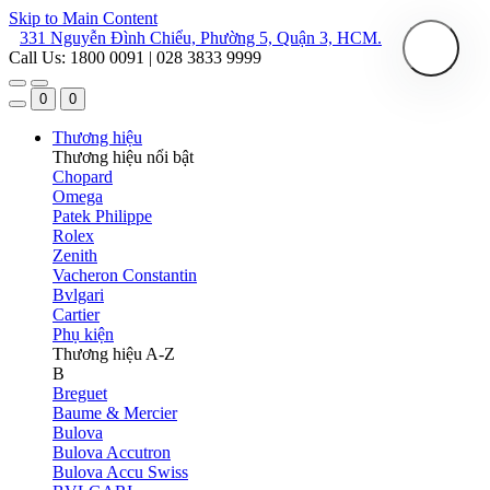
Skip to Main Content
331 Nguyễn Đình Chiểu, Phường 5, Quận 3, HCM.
Call Us: 1800 0091 | 028 3833 9999
0
0
Thương hiệu
Thương hiệu nổi bật
Chopard
Omega
Patek Philippe
Rolex
Zenith
Vacheron Constantin
Bvlgari
Cartier
Phụ kiện
Thương hiệu A-Z
B
Breguet
Baume & Mercier
Bulova
Bulova Accutron
Bulova Accu Swiss