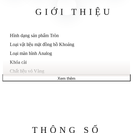
GIỚI THIỆU
Hình dạng sản phẩm Tròn
Loại vật liệu mặt đồng hồ Khoáng
Loại màn hình Analog
Khóa cài
Chất liệu vỏ Vàng
Xem thêm
Đường kính vỏ 42 mm
Độ dày vỏ 8,2 mm
Chất liệu dây đeo Da
Chiều rộng dây đeo 20 mm
Màu dây đeo Nâu
Màu mặt đồng hồ Trắng
Thông
THÔNG SỐ