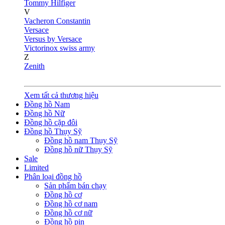
Tommy Hilfiger
V
Vacheron Constantin
Versace
Versus by Versace
Victorinox swiss army
Z
Zenith
Xem tất cả thương hiệu
Đồng hồ Nam
Đồng hồ Nữ
Đồng hồ cặp đôi
Đồng hồ Thụy Sỹ
Đồng hồ nam Thụy Sỹ
Đồng hồ nữ Thụy Sỹ
Sale
Limited
Phân loại đồng hồ
Sản phẩm bán chạy
Đồng hồ cơ
Đồng hồ cơ nam
Đồng hồ cơ nữ
Đồng hồ pin