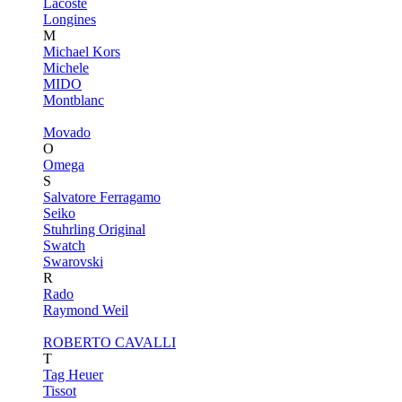
Lacoste
Longines
M
Michael Kors
Michele
MIDO
Montblanc
Movado
O
Omega
S
Salvatore Ferragamo
Seiko
Stuhrling Original
Swatch
Swarovski
R
Rado
Raymond Weil
ROBERTO CAVALLI
T
Tag Heuer
Tissot