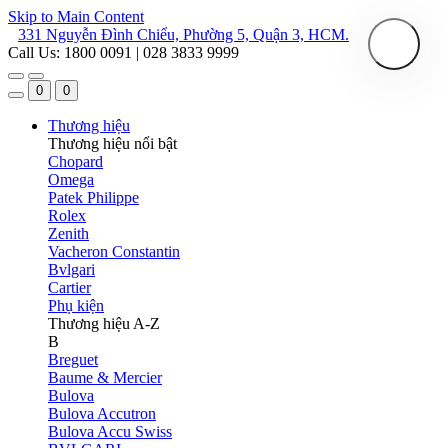
Skip to Main Content
331 Nguyễn Đình Chiểu, Phường 5, Quận 3, HCM.
Call Us: 1800 0091 | 028 3833 9999
0
0
Thương hiệu
Thương hiệu nổi bật
Chopard
Omega
Patek Philippe
Rolex
Zenith
Vacheron Constantin
Bvlgari
Cartier
Phụ kiện
Thương hiệu A-Z
B
Breguet
Baume & Mercier
Bulova
Bulova Accutron
Bulova Accu Swiss