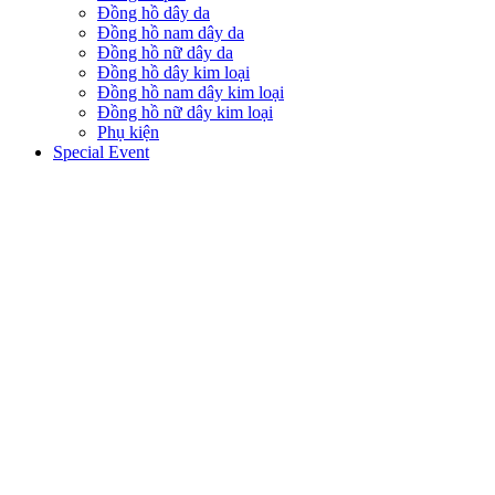
Đồng hồ dây da
Đồng hồ nam dây da
Đồng hồ nữ dây da
Đồng hồ dây kim loại
Đồng hồ nam dây kim loại
Đồng hồ nữ dây kim loại
Phụ kiện
Special Event