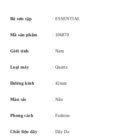
Chất liệu vành thép không gỉ
số
Trọng lượng sản phẩm 44 g
Bộ máy Thạch anh
Bộ sưu tập
: ESSENTIAL
Độ sâu chống nước 30 mét
Mã sản phẩm
: 106870
Giới tính
: Nam
Loại máy
: Quartz
Đường kính
: 42mm
Màu sắc
: Nâu
Phong cách
: Fashion
Chất liệu dây
: Dây Da