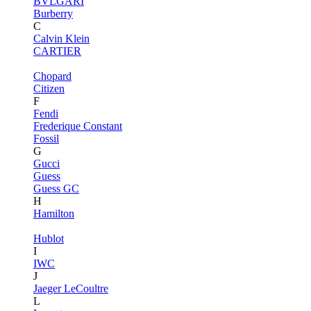
BVLGARI
Burberry
C
Calvin Klein
CARTIER
Chopard
Citizen
F
Fendi
Frederique Constant
Fossil
G
Gucci
Guess
Guess GC
H
Hamilton
Hublot
I
IWC
J
Jaeger LeCoultre
L