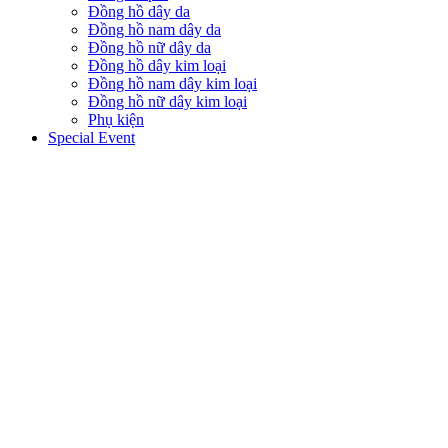
Đồng hồ dây da
Đồng hồ nam dây da
Đồng hồ nữ dây da
Đồng hồ dây kim loại
Đồng hồ nam dây kim loại
Đồng hồ nữ dây kim loại
Phụ kiện
Special Event