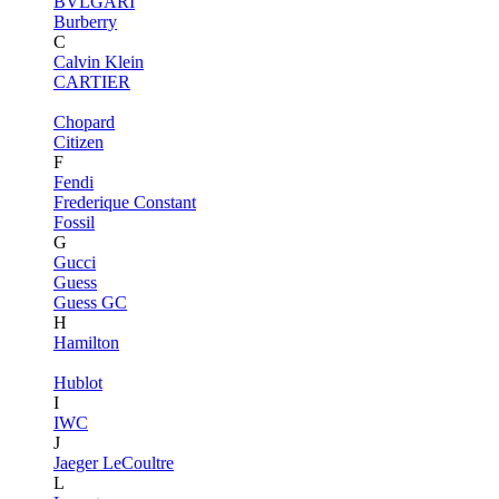
BVLGARI
Burberry
C
Calvin Klein
CARTIER
Chopard
Citizen
F
Fendi
Frederique Constant
Fossil
G
Gucci
Guess
Guess GC
H
Hamilton
Hublot
I
IWC
J
Jaeger LeCoultre
L