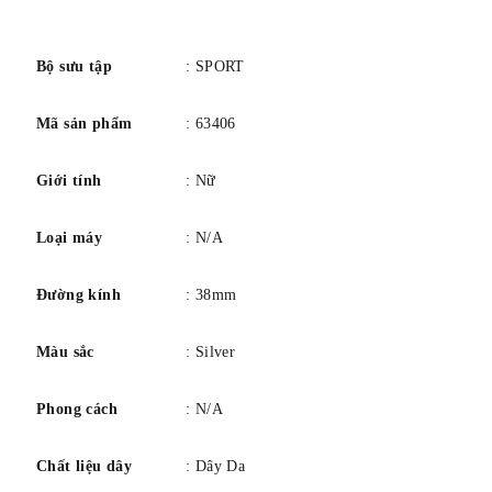
số
Bộ sưu tập
: SPORT
Mã sản phẩm
: 63406
Giới tính
: Nữ
Loại máy
: N/A
Đường kính
: 38mm
Màu sắc
: Silver
Phong cách
: N/A
Chất liệu dây
: Dây Da