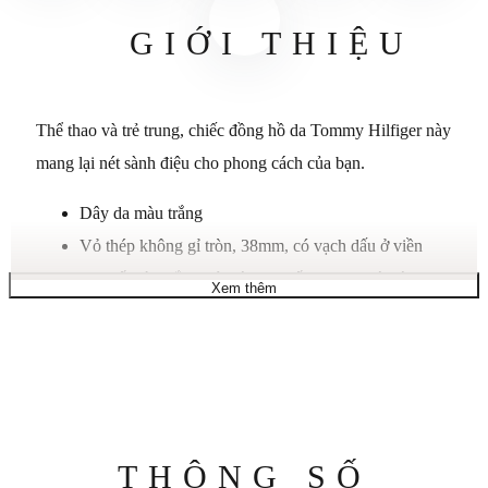
GIỚI THIỆU
Thể thao và trẻ trung, chiếc đồng hồ da Tommy Hilfiger này
mang lại nét sành điệu cho phong cách của bạn.
Dây da màu trắng
Vỏ thép không gỉ tròn, 38mm, có vạch dấu ở viền
Mặt số màu trắng với các chữ số La Mã phát sáng
Xem thêm
tông màu bạc, vạch dấu hình que, ba kim, điểm nhấn
phát sáng và logo lá cờ
Chuyển động thạch anh
Chống nước ở độ sâu 30 mét
Bảo hành giới hạn mười năm
Thông
THÔNG SỐ