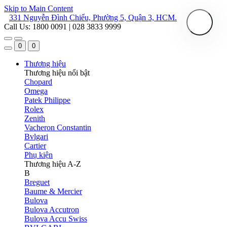
Skip to Main Content
331 Nguyễn Đình Chiểu, Phường 5, Quận 3, HCM.
Call Us: 1800 0091 | 028 3833 9999
0
0
Thương hiệu
Thương hiệu nổi bật
Chopard
Omega
Patek Philippe
Rolex
Zenith
Vacheron Constantin
Bvlgari
Cartier
Phụ kiện
Thương hiệu A-Z
B
Breguet
Baume & Mercier
Bulova
Bulova Accutron
Bulova Accu Swiss