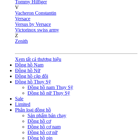
Tommy Hilfiger
V
Vacheron Constantin
Versace
Versus by Versace
Victorinox swiss army
Z
Zenith
Xem tất cả thương hiệu
Đồng hồ Nam
Đồng hồ Nữ
Đồng hồ cặp đôi
Đồng hồ Thụy Sỹ
Đồng hồ nam Thụy Sỹ
Đồng hồ nữ Thụy Sỹ
Sale
Limited
Phân loại đồng hồ
Sản phẩm bán chạy
Đồng hồ cơ
Đồng hồ cơ nam
Đồng hồ cơ nữ
Đồng hồ pin