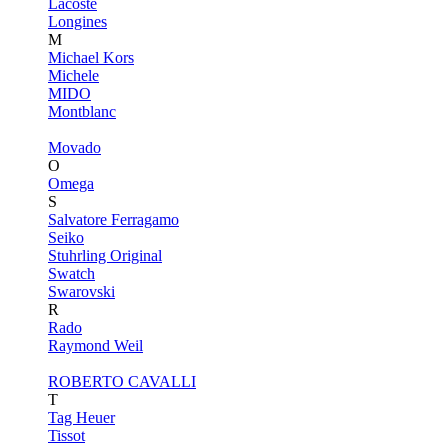
Lacoste
Longines
M
Michael Kors
Michele
MIDO
Montblanc
Movado
O
Omega
S
Salvatore Ferragamo
Seiko
Stuhrling Original
Swatch
Swarovski
R
Rado
Raymond Weil
ROBERTO CAVALLI
T
Tag Heuer
Tissot