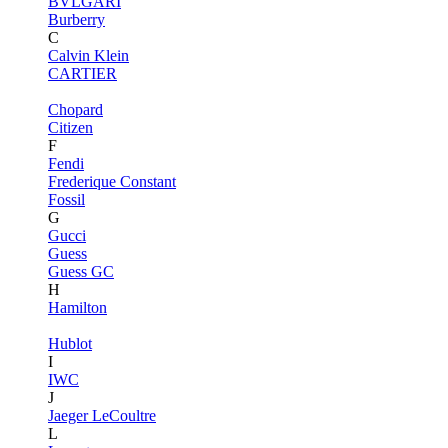
BVLGARI
Burberry
C
Calvin Klein
CARTIER
Chopard
Citizen
F
Fendi
Frederique Constant
Fossil
G
Gucci
Guess
Guess GC
H
Hamilton
Hublot
I
IWC
J
Jaeger LeCoultre
L