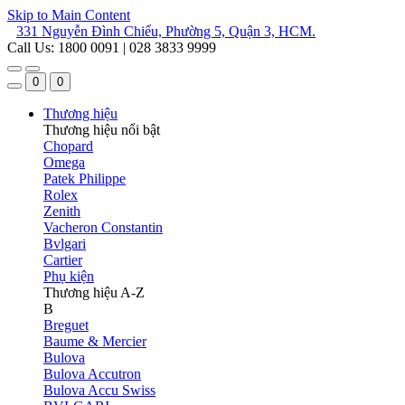
Skip to Main Content
331 Nguyễn Đình Chiểu, Phường 5, Quận 3, HCM.
Call Us: 1800 0091 | 028 3833 9999
0
0
Thương hiệu
Thương hiệu nổi bật
Chopard
Omega
Patek Philippe
Rolex
Zenith
Vacheron Constantin
Bvlgari
Cartier
Phụ kiện
Thương hiệu A-Z
B
Breguet
Baume & Mercier
Bulova
Bulova Accutron
Bulova Accu Swiss