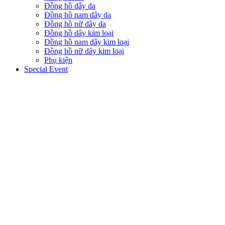
Đồng hồ dây da
Đồng hồ nam dây da
Đồng hồ nữ dây da
Đồng hồ dây kim loại
Đồng hồ nam dây kim loại
Đồng hồ nữ dây kim loại
Phụ kiện
Special Event