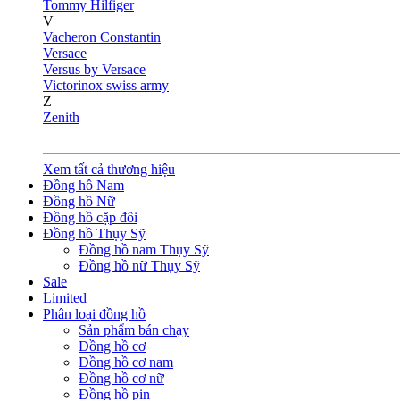
Tommy Hilfiger
V
Vacheron Constantin
Versace
Versus by Versace
Victorinox swiss army
Z
Zenith
Xem tất cả thương hiệu
Đồng hồ Nam
Đồng hồ Nữ
Đồng hồ cặp đôi
Đồng hồ Thụy Sỹ
Đồng hồ nam Thụy Sỹ
Đồng hồ nữ Thụy Sỹ
Sale
Limited
Phân loại đồng hồ
Sản phẩm bán chạy
Đồng hồ cơ
Đồng hồ cơ nam
Đồng hồ cơ nữ
Đồng hồ pin