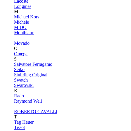
Lacoste
Longines
M
Michael Kors
Michele
MIDO
Montblanc
Movado
O
Omega
S
Salvatore Ferragamo
Seiko
Stuhrling Original
Swatch
Swarovski
R
Rado
Raymond Weil
ROBERTO CAVALLI
T
Tag Heuer
Tissot