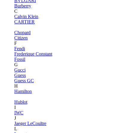
BVLGARI
Burberry
C
Calvin Klein
CARTIER
Chopard
Citizen
F
Fendi
Frederique Constant
Fossil
G
Gucci
Guess
Guess GC
H
Hamilton
Hublot
I
IWC
J
Jaeger LeCoultre
L