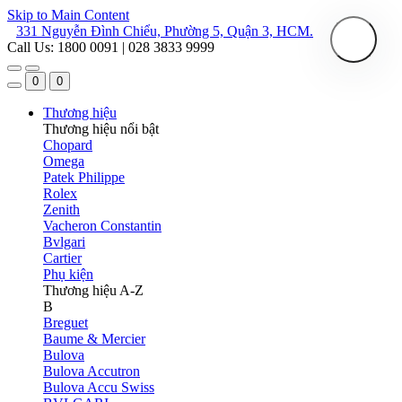
Skip to Main Content
331 Nguyễn Đình Chiểu, Phường 5, Quận 3, HCM.
Call Us: 1800 0091 | 028 3833 9999
0
0
Thương hiệu
Thương hiệu nổi bật
Chopard
Omega
Patek Philippe
Rolex
Zenith
Vacheron Constantin
Bvlgari
Cartier
Phụ kiện
Thương hiệu A-Z
B
Breguet
Baume & Mercier
Bulova
Bulova Accutron
Bulova Accu Swiss