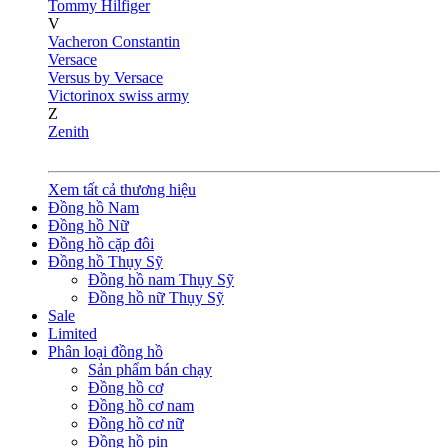
Tommy Hilfiger
V
Vacheron Constantin
Versace
Versus by Versace
Victorinox swiss army
Z
Zenith
Xem tất cả thương hiệu
Đồng hồ Nam
Đồng hồ Nữ
Đồng hồ cặp đôi
Đồng hồ Thụy Sỹ
Đồng hồ nam Thụy Sỹ
Đồng hồ nữ Thụy Sỹ
Sale
Limited
Phân loại đồng hồ
Sản phẩm bán chạy
Đồng hồ cơ
Đồng hồ cơ nam
Đồng hồ cơ nữ
Đồng hồ pin