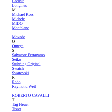
Lacoste
Longines
M
Michael Kors
Michele
MIDO
Montblanc
Movado
O
Omega
S
Salvatore Ferragamo
Seiko
Stuhrling Original
Swatch
Swarovski
R
Rado
Raymond Weil
ROBERTO CAVALLI
T
Tag Heuer
Tissot