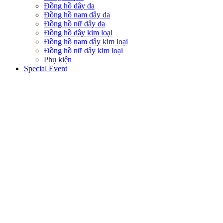
Đồng hồ dây da
Đồng hồ nam dây da
Đồng hồ nữ dây da
Đồng hồ dây kim loại
Đồng hồ nam dây kim loại
Đồng hồ nữ dây kim loại
Phụ kiện
Special Event