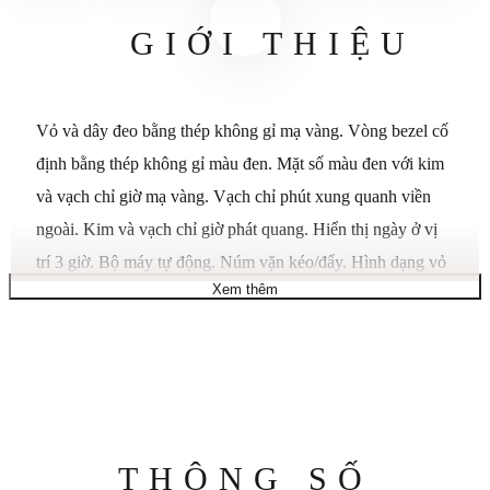
GIỚI THIỆU
Vỏ và dây đeo bằng thép không gỉ mạ vàng. Vòng bezel cố
định bằng thép không gỉ màu đen. Mặt số màu đen với kim
và vạch chỉ giờ mạ vàng. Vạch chỉ phút xung quanh viền
ngoài. Kim và vạch chỉ giờ phát quang. Hiển thị ngày ở vị
trí 3 giờ. Bộ máy tự động. Núm vặn kéo/đẩy. Hình dạng vỏ
Xem thêm
tròn, kích thước vỏ: 42 mm, độ dày vỏ: 10 mm. Chiều rộng
dây đeo: 20 mm. Khóa gập với nút bấm mở. Chống nước ở
độ sâu 50 mét / 165 feet.
Thông
THÔNG SỐ