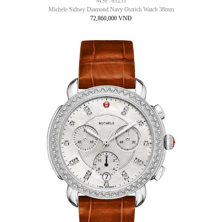
MSP: 81231
Michele Sidney Diamond Navy Ostrich Watch 38mm
72,860,000 VNĐ