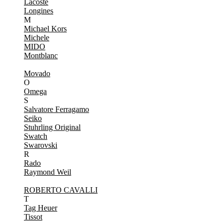
Lacoste
Longines
M
Michael Kors
Michele
MIDO
Montblanc
Movado
O
Omega
S
Salvatore Ferragamo
Seiko
Stuhrling Original
Swatch
Swarovski
R
Rado
Raymond Weil
ROBERTO CAVALLI
T
Tag Heuer
Tissot