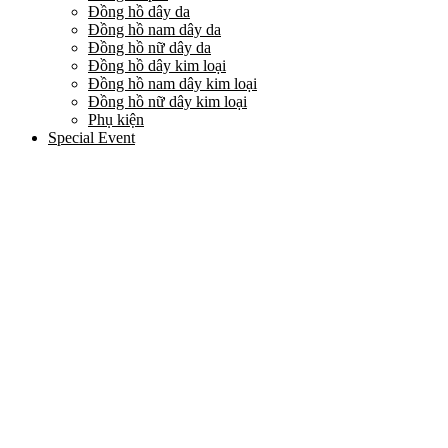
Đồng hồ dây da
Đồng hồ nam dây da
Đồng hồ nữ dây da
Đồng hồ dây kim loại
Đồng hồ nam dây kim loại
Đồng hồ nữ dây kim loại
Phụ kiện
Special Event