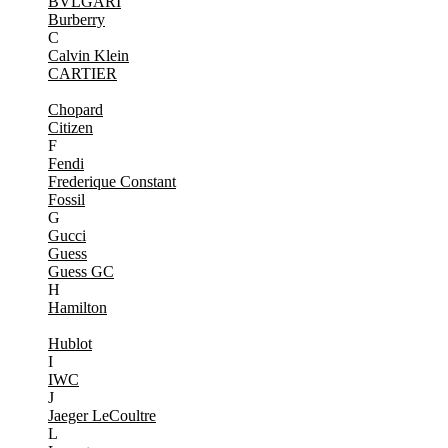
BVLGARI
Burberry
C
Calvin Klein
CARTIER
Chopard
Citizen
F
Fendi
Frederique Constant
Fossil
G
Gucci
Guess
Guess GC
H
Hamilton
Hublot
I
IWC
J
Jaeger LeCoultre
L