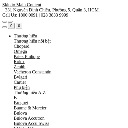
Skip to Main Content
331 Nguyễn Đình Chiểu, Phường 5, Quận 3, HCM.
Call Us: 1800 0091 | 028 3833 9999
0
0
Thương hiệu
Thương hiệu nổi bật
Chopard
Omega
Patek Philippe
Rolex
Zenith
Vacheron Constantin
Bvlgari
Cartier
Phụ kiện
Thương hiệu A-Z
B
Breguet
Baume & Mercier
Bulova
Bulova Accutron
Bulova Accu Swiss