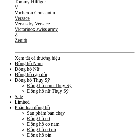
Tommy Hilfiger
V
Vacheron Constantin
Versace
Versus by Versace
Victorinox swiss army
Z
Zenith
Xem tất cả thương hiệu
Đồng hồ Nam
Đồng hồ Nữ
Đồng hồ cặp đôi
Đồng hồ Thụy Sỹ
Đồng hồ nam Thụy Sỹ
Đồng hồ nữ Thụy Sỹ
Sale
Limited
Phân loại đồng hồ
Sản phẩm bán chạy
Đồng hồ cơ
Đồng hồ cơ nam
Đồng hồ cơ nữ
Đồng hồ pin