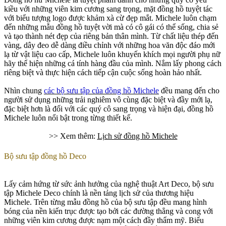
kiều với những viên kim cương sang trọng, mặt đồng hồ tuyệt tác
với biểu tượng logo được khảm xà cừ đẹp mắt. Michele luôn chạm
đến những mẫu đồng hồ tuyệt vời mà có cô gái có thể sống, chia sẻ
và tạo thành nét đẹp của riêng bản thân mình. Từ chất liệu thép đến
vàng, dây đeo dễ dàng điều chỉnh với những hoa văn độc đáo mới
lạ từ vật liệu cao cấp, Michele luôn khuyến khích mọi người phụ nữ
hãy thể hiện những cá tính hàng đầu của mình. Nắm lấy phong cách
riêng biệt và thực hiện cách tiếp cận cuộc sống hoàn hảo nhất.
Nhìn chung
các bộ sưu tập của đồng hồ Michele
đều mang đến cho
người sử dụng những trải nghiêm vô cùng đặc biệt và đầy mới lạ,
đặc biệt hơn là đối với các quý cô sang trọng và hiện đại, đồng hồ
Michele luôn nổi bật trong từng thiết kế.
>> Xem thêm:
Lịch sử đồng hồ Michele
Bộ sưu tập đồng hồ Deco
Lấy cảm hứng từ sức ảnh hưởng của nghệ thuật Art Deco,
bộ sưu
tập Michele Deco
chính là nền tảng lịch sử của thương hiệu
Michele. Trên từng mẫu đồng hồ của bộ sưu tập đều mang hình
bóng của nền kiến trục được tạo bởi các đường thẳng và cong với
những viên kim cương được nạm một cách đầy thẩm mỹ. Biểu