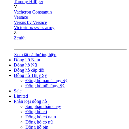
Tommy Hilfiger
V
Vacheron Constantin
Versace
Versus by Versace
Victorinox swiss army
Z
Zenith
Xem tất cả thương hiệu
Đồng hồ Nam
Đồng hồ Nữ
Đồng hồ cặp đôi
Đồng hồ Thụy Sỹ
Đồng hồ nam Thụy Sỹ
Đồng hồ nữ Thụy Sỹ
Sale
Limited
Phân loại đồng hồ
Sản phẩm bán chạy
Đồng hồ cơ
Đồng hồ cơ nam
Đồng hồ cơ nữ
Đồng hồ pin