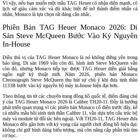
Vì vậy, nếu bạn muốn một mẫu TAG Heuer có nhận diện mạnh, có
lịch sử giàu cảm xúc và đủ khác biệt để trở thành điểm nhấn cá
nhân, Monaco là lựa chọn rất đáng cân nhắc.
Phiên Bản TAG Heuer Monaco 2026: Di
Sản Steve McQueen Bước Vào Kỷ Nguyên
In-House
Điều thú vị của TAG Heuer Monaco là nó không đứng yên trong
bảo tàng. Di sản 1969 vẫn còn đó, hình ảnh Steve McQueen vẫn
còn đó, nhưng Monaco tiếp tục được TAG Heuer diễn giải bằng
ngôn ngữ kỹ thuật mới. Năm 2026, phiên bản Monaco
Chronograph Steve McQueen thu hút sự chú ý khi đưa tinh thần
1133B bước vào kỷ nguyên bộ máy in-house hiện đại hơn.
Theo thông tin từ các chuyên trang đồng hồ quốc tế, điểm đáng chú
ý của TAG Heuer Monaco 2026 là Calibre TH20-11. Đây là hướng
phát triển quan trọng vì các phiên bản Monaco cổ điển trước đây, kể
cả nhiều mẫu hồi sinh tinh thần Calibre 11, vẫn dựa trên cấu trúc bộ
máy và module từ đối tác bên ngoài. Với TH20-11, TAG Heuer đưa
Monaco đến gần hơn với kỳ vọng của người chơi đồng hồ hiện đại:
không chỉ giữ hình dáng biểu tượng, mà còn nâng cấp phần trái tim
cơ học.