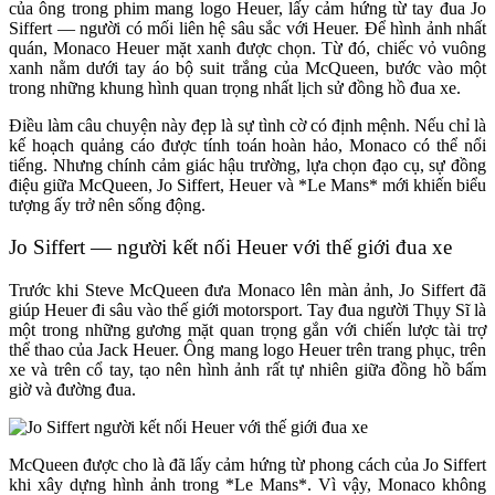
của ông trong phim mang logo Heuer, lấy cảm hứng từ tay đua Jo
Siffert — người có mối liên hệ sâu sắc với Heuer. Để hình ảnh nhất
quán, Monaco Heuer mặt xanh được chọn. Từ đó, chiếc vỏ vuông
xanh nằm dưới tay áo bộ suit trắng của McQueen, bước vào một
trong những khung hình quan trọng nhất lịch sử đồng hồ đua xe.
Điều làm câu chuyện này đẹp là sự tình cờ có định mệnh. Nếu chỉ là
kế hoạch quảng cáo được tính toán hoàn hảo, Monaco có thể nổi
tiếng. Nhưng chính cảm giác hậu trường, lựa chọn đạo cụ, sự đồng
điệu giữa McQueen, Jo Siffert, Heuer và *Le Mans* mới khiến biểu
tượng ấy trở nên sống động.
Jo Siffert — người kết nối Heuer với thế giới đua xe
Trước khi Steve McQueen đưa Monaco lên màn ảnh, Jo Siffert đã
giúp Heuer đi sâu vào thế giới motorsport. Tay đua người Thụy Sĩ là
một trong những gương mặt quan trọng gắn với chiến lược tài trợ
thể thao của Jack Heuer. Ông mang logo Heuer trên trang phục, trên
xe và trên cổ tay, tạo nên hình ảnh rất tự nhiên giữa đồng hồ bấm
giờ và đường đua.
McQueen được cho là đã lấy cảm hứng từ phong cách của Jo Siffert
khi xây dựng hình ảnh trong *Le Mans*. Vì vậy, Monaco không