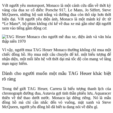
Với người yêu motorsport, Monaco là một cánh cửa dẫn về thời kỳ
vàng của đua xe cổ điển: Porsche 917, Le Mans, Jo Siffert, Steve
McQueen, những bộ suit trắng và đường đua còn thô ráp hơn thời
hiện đại. Với người yêu điện ảnh, Monaco là một mảnh ký ức từ
*Le Mans*, bộ phim không chỉ kể về đua xe mà gần như đặt người
xem vào tiếng gầm động cơ.
Vì vậy, người mua TAG Heuer Monaco thường không chỉ mua một
chiếc đồng hồ. Họ mua một câu chuyện để kể, một biểu tượng để
nhận diện, một mối liên hệ với thời đại mà tốc độ còn mang vẻ lãng
mạn nguy hiểm.
Dành cho người muốn một mẫu TAG Heuer khác biệt
rõ ràng
Trong thế giới TAG Heuer, Carrera là biểu tượng thanh lịch của
chronograph đường đua, Autavia gợi tinh thần phiêu lưu, Aquaracer
thiên về thể thao dưới nước. Monaco lại đứng riêng. Nó là mẫu
đồng hồ mà chỉ cần nhắc đến vỏ vuông, mặt xanh và Steve
McQueen, người yêu đồng hồ đã biết ta đang nói về điều gì.