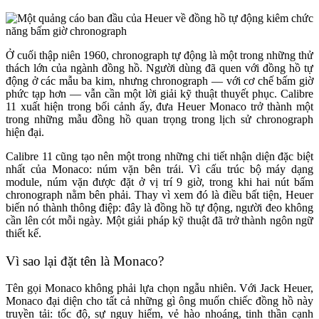
Ở cuối thập niên 1960, chronograph tự động là một trong những thử
thách lớn của ngành đồng hồ. Người dùng đã quen với đồng hồ tự
động ở các mẫu ba kim, nhưng chronograph — với cơ chế bấm giờ
phức tạp hơn — vẫn cần một lời giải kỹ thuật thuyết phục. Calibre
11 xuất hiện trong bối cảnh ấy, đưa Heuer Monaco trở thành một
trong những mẫu đồng hồ quan trọng trong lịch sử chronograph
hiện đại.
Calibre 11 cũng tạo nên một trong những chi tiết nhận diện đặc biệt
nhất của Monaco: núm vặn bên trái. Vì cấu trúc bộ máy dạng
module, núm vặn được đặt ở vị trí 9 giờ, trong khi hai nút bấm
chronograph nằm bên phải. Thay vì xem đó là điều bất tiện, Heuer
biến nó thành thông điệp: đây là đồng hồ tự động, người đeo không
cần lên cót mỗi ngày. Một giải pháp kỹ thuật đã trở thành ngôn ngữ
thiết kế.
Vì sao lại đặt tên là Monaco?
Tên gọi Monaco không phải lựa chọn ngẫu nhiên. Với Jack Heuer,
Monaco đại diện cho tất cả những gì ông muốn chiếc đồng hồ này
truyền tải: tốc độ, sự nguy hiểm, vẻ hào nhoáng, tinh thần cạnh