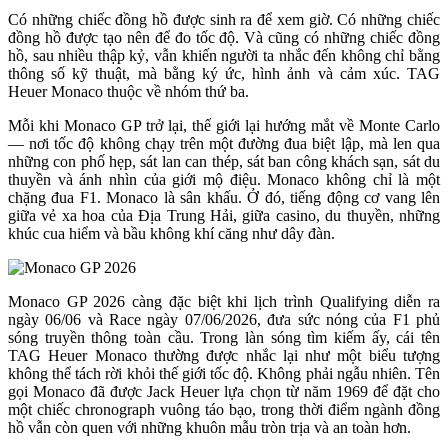
Có những chiếc đồng hồ được sinh ra để xem giờ. Có những chiếc
đồng hồ được tạo nên để đo tốc độ. Và cũng có những chiếc đồng
hồ, sau nhiều thập kỷ, vẫn khiến người ta nhắc đến không chỉ bằng
thông số kỹ thuật, mà bằng ký ức, hình ảnh và cảm xúc. TAG
Heuer Monaco thuộc về nhóm thứ ba.
Mỗi khi Monaco GP trở lại, thế giới lại hướng mắt về Monte Carlo
— nơi tốc độ không chạy trên một đường đua biệt lập, mà len qua
những con phố hẹp, sát lan can thép, sát ban công khách sạn, sát du
thuyền và ánh nhìn của giới mộ điệu. Monaco không chỉ là một
chặng đua F1. Monaco là sân khấu. Ở đó, tiếng động cơ vang lên
giữa vẻ xa hoa của Địa Trung Hải, giữa casino, du thuyền, những
khúc cua hiểm và bầu không khí căng như dây đàn.
Monaco GP 2026 càng đặc biệt khi lịch trình Qualifying diễn ra
ngày 06/06 và Race ngày 07/06/2026, đưa sức nóng của F1 phủ
sóng truyền thông toàn cầu. Trong làn sóng tìm kiếm ấy, cái tên
TAG Heuer Monaco thường được nhắc lại như một biểu tượng
không thể tách rời khỏi thế giới tốc độ. Không phải ngẫu nhiên. Tên
gọi Monaco đã được Jack Heuer lựa chọn từ năm 1969 để đặt cho
một chiếc chronograph vuông táo bạo, trong thời điểm ngành đồng
hồ vẫn còn quen với những khuôn mẫu tròn trịa và an toàn hơn.