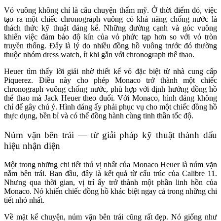
Vỏ vuông không chỉ là câu chuyện thẩm mỹ. Ở thời điểm đó, việc
tạo ra một chiếc chronograph vuông có khả năng chống nước là
thách thức kỹ thuật đáng kể. Những đường cạnh và góc vuông
khiến việc đảm bảo độ kín của vỏ phức tạp hơn so với vỏ tròn
truyền thống. Đây là lý do nhiều đồng hồ vuông trước đó thường
thuộc nhóm dress watch, ít khi gắn với chronograph thể thao.
Heuer tìm thấy lời giải nhờ thiết kế vỏ đặc biệt từ nhà cung cấp
Piquerez. Điều này cho phép Monaco trở thành một chiếc
chronograph vuông chống nước, phù hợp với định hướng đồng hồ
thể thao mà Jack Heuer theo đuổi. Với Monaco, hình dáng không
chỉ để gây chú ý. Hình dáng ấy phải phục vụ cho một chiếc đồng hồ
thực dụng, bền bỉ và có thể đồng hành cùng tinh thần tốc độ.
Núm vặn bên trái — từ giải pháp kỹ thuật thành dấu
hiệu nhận diện
Một trong những chi tiết thú vị nhất của Monaco Heuer là núm vặn
nằm bên trái. Ban đầu, đây là kết quả từ cấu trúc của Calibre 11.
Nhưng qua thời gian, vị trí ấy trở thành một phần linh hồn của
Monaco. Nó khiến chiếc đồng hồ khác biệt ngay cả trong những chi
tiết nhỏ nhất.
Về mặt kể chuyện, núm vặn bên trái cũng rất đẹp. Nó giống như