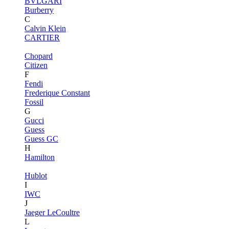
BVLGARI
Burberry
C
Calvin Klein
CARTIER
Chopard
Citizen
F
Fendi
Frederique Constant
Fossil
G
Gucci
Guess
Guess GC
H
Hamilton
Hublot
I
IWC
J
Jaeger LeCoultre
L