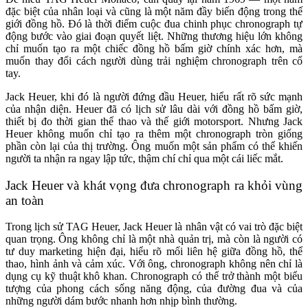
đặc biệt của nhân loại và cũng là một năm đầy biến động trong thế
giới đồng hồ. Đó là thời điểm cuộc đua chinh phục chronograph tự
động bước vào giai đoạn quyết liệt. Những thương hiệu lớn không
chỉ muốn tạo ra một chiếc đồng hồ bấm giờ chính xác hơn, mà
muốn thay đổi cách người dùng trải nghiệm chronograph trên cổ
tay.
Jack Heuer, khi đó là người đứng đầu Heuer, hiểu rất rõ sức mạnh
của nhận diện. Heuer đã có lịch sử lâu dài với đồng hồ bấm giờ,
thiết bị đo thời gian thể thao và thế giới motorsport. Nhưng Jack
Heuer không muốn chỉ tạo ra thêm một chronograph tròn giống
phần còn lại của thị trường. Ông muốn một sản phẩm có thể khiến
người ta nhận ra ngay lập tức, thậm chí chỉ qua một cái liếc mắt.
Jack Heuer và khát vọng đưa chronograph ra khỏi vùng
an toàn
Trong lịch sử TAG Heuer, Jack Heuer là nhân vật có vai trò đặc biệt
quan trọng. Ông không chỉ là một nhà quản trị, mà còn là người có
tư duy marketing hiện đại, hiểu rõ mối liên hệ giữa đồng hồ, thể
thao, hình ảnh và cảm xúc. Với ông, chronograph không nên chỉ là
dụng cụ kỹ thuật khô khan. Chronograph có thể trở thành một biểu
tượng của phong cách sống năng động, của đường đua và của
những người dám bước nhanh hơn nhịp bình thường.