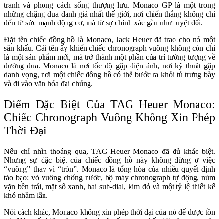
tranh và phong cách sống thượng lưu. Monaco GP là một trong
những chặng đua danh giá nhất thế giới, nơi chiến thắng không chỉ
đến từ sức mạnh động cơ, mà từ sự chính xác gần như tuyệt đối.
Đặt tên chiếc đồng hồ là Monaco, Jack Heuer đã trao cho nó một
sân khấu. Cái tên ấy khiến chiếc chronograph vuông không còn chỉ
là một sản phẩm mới, mà trở thành một phần của trí tưởng tượng về
đường đua. Monaco là nơi tốc độ gặp điện ảnh, nơi kỹ thuật gặp
danh vọng, nơi một chiếc đồng hồ có thể bước ra khỏi tủ trưng bày
và đi vào văn hóa đại chúng.
Điểm Đặc Biệt Của TAG Heuer Monaco:
Chiếc Chronograph Vuông Không Xin Phép
Thời Đại
Nếu chỉ nhìn thoáng qua, TAG Heuer Monaco đã đủ khác biệt.
Nhưng sự đặc biệt của chiếc đồng hồ này không dừng ở việc
“vuông” thay vì “tròn”. Monaco là tổng hòa của nhiều quyết định
táo bạo: vỏ vuông chống nước, bộ máy chronograph tự động, núm
vặn bên trái, mặt số xanh, hai sub-dial, kim đỏ và một tỷ lệ thiết kế
khó nhầm lẫn.
Nói cách khác, Monaco không xin phép thời đại của nó để được tồn