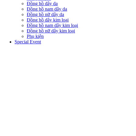
Đồng hồ dây da
Đồng hồ nam dây da
Đồng hồ nữ dây da
Đồng hồ dây kim loại
Đồng hồ nam dây kim loại
Đồng hồ nữ dây kim loại
Phụ kiện
Special Event