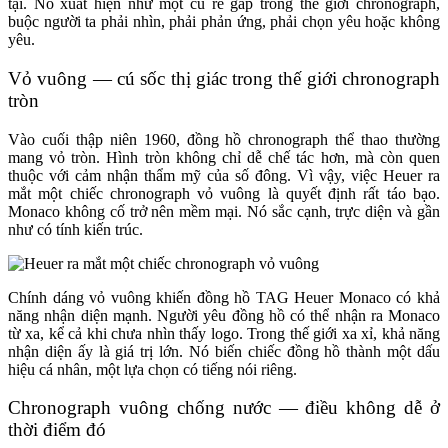
tại. Nó xuất hiện như một cú rẽ gấp trong thế giới chronograph,
buộc người ta phải nhìn, phải phản ứng, phải chọn yêu hoặc không
yêu.
Vỏ vuông — cú sốc thị giác trong thế giới chronograph
tròn
Vào cuối thập niên 1960, đồng hồ chronograph thể thao thường
mang vỏ tròn. Hình tròn không chỉ dễ chế tác hơn, mà còn quen
thuộc với cảm nhận thẩm mỹ của số đông. Vì vậy, việc Heuer ra
mắt một chiếc chronograph vỏ vuông là quyết định rất táo bạo.
Monaco không cố trở nên mềm mại. Nó sắc cạnh, trực diện và gần
như có tính kiến trúc.
Chính dáng vỏ vuông khiến đồng hồ TAG Heuer Monaco có khả
năng nhận diện mạnh. Người yêu đồng hồ có thể nhận ra Monaco
từ xa, kể cả khi chưa nhìn thấy logo. Trong thế giới xa xỉ, khả năng
nhận diện ấy là giá trị lớn. Nó biến chiếc đồng hồ thành một dấu
hiệu cá nhân, một lựa chọn có tiếng nói riêng.
Chronograph vuông chống nước — điều không dễ ở
thời điểm đó