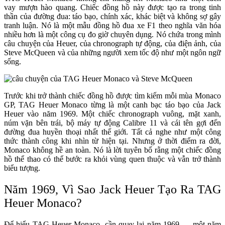
vay mượn hào quang. Chiếc đồng hồ này được tạo ra trong tinh
thần của đường đua: táo bạo, chính xác, khác biệt và không sợ gây
tranh luận. Nó là một mẫu đồng hồ đua xe F1 theo nghĩa văn hóa
nhiều hơn là một công cụ đo giờ chuyên dụng. Nó chứa trong mình
câu chuyện của Heuer, của chronograph tự động, của điện ảnh, của
Steve McQueen và của những người xem tốc độ như một ngôn ngữ
sống.
Trước khi trở thành chiếc đồng hồ được tìm kiếm mỗi mùa Monaco
GP, TAG Heuer Monaco từng là một canh bạc táo bạo của Jack
Heuer vào năm 1969. Một chiếc chronograph vuông, mặt xanh,
núm vặn bên trái, bộ máy tự động Calibre 11 và cái tên gợi đến
đường đua huyền thoại nhất thế giới. Tất cả nghe như một công
thức thành công khi nhìn từ hiện tại. Nhưng ở thời điểm ra đời,
Monaco không hề an toàn. Nó là lời tuyên bố rằng một chiếc đồng
hồ thể thao có thể bước ra khỏi vùng quen thuộc và vẫn trở thành
biểu tượng.
Năm 1969, Vì Sao Jack Heuer Tạo Ra TAG
Heuer Monaco?
Để hiểu TAG Heuer Monaco, cần quay lại năm 1969 — một năm