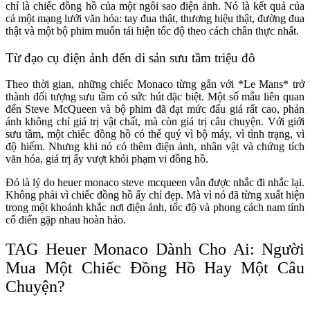
chỉ là chiếc đồng hồ của một ngôi sao điện ảnh. Nó là kết quả của
cả một mạng lưới văn hóa: tay đua thật, thương hiệu thật, đường đua
thật và một bộ phim muốn tái hiện tốc độ theo cách chân thực nhất.
Từ đạo cụ điện ảnh đến di sản sưu tầm triệu đô
Theo thời gian, những chiếc Monaco từng gắn với *Le Mans* trở
thành đối tượng sưu tầm có sức hút đặc biệt. Một số mẫu liên quan
đến Steve McQueen và bộ phim đã đạt mức đấu giá rất cao, phản
ánh không chỉ giá trị vật chất, mà còn giá trị câu chuyện. Với giới
sưu tầm, một chiếc đồng hồ có thể quý vì bộ máy, vì tình trạng, vì
độ hiếm. Nhưng khi nó có thêm điện ảnh, nhân vật và chứng tích
văn hóa, giá trị ấy vượt khỏi phạm vi đồng hồ.
Đó là lý do heuer monaco steve mcqueen vẫn được nhắc đi nhắc lại.
Không phải vì chiếc đồng hồ ấy chỉ đẹp. Mà vì nó đã từng xuất hiện
trong một khoảnh khắc nơi điện ảnh, tốc độ và phong cách nam tính
cổ điển gặp nhau hoàn hảo.
TAG Heuer Monaco Dành Cho Ai: Người
Mua Một Chiếc Đồng Hồ Hay Một Câu
Chuyện?