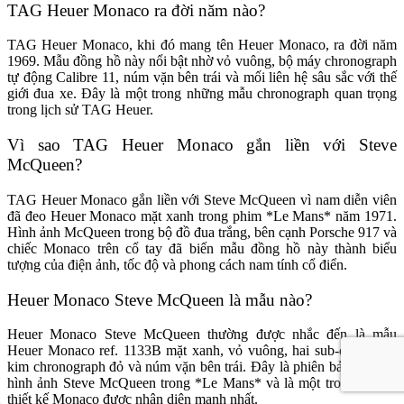
TAG Heuer Monaco ra đời năm nào?
TAG Heuer Monaco, khi đó mang tên Heuer Monaco, ra đời năm
1969. Mẫu đồng hồ này nổi bật nhờ vỏ vuông, bộ máy chronograph
tự động Calibre 11, núm vặn bên trái và mối liên hệ sâu sắc với thế
giới đua xe. Đây là một trong những mẫu chronograph quan trọng
trong lịch sử TAG Heuer.
Vì sao TAG Heuer Monaco gắn liền với Steve
McQueen?
TAG Heuer Monaco gắn liền với Steve McQueen vì nam diễn viên
đã đeo Heuer Monaco mặt xanh trong phim *Le Mans* năm 1971.
Hình ảnh McQueen trong bộ đồ đua trắng, bên cạnh Porsche 917 và
chiếc Monaco trên cổ tay đã biến mẫu đồng hồ này thành biểu
tượng của điện ảnh, tốc độ và phong cách nam tính cổ điển.
Heuer Monaco Steve McQueen là mẫu nào?
Heuer Monaco Steve McQueen thường được nhắc đến là mẫu
Heuer Monaco ref. 1133B mặt xanh, vỏ vuông, hai sub-dial trắng,
kim chronograph đỏ và núm vặn bên trái. Đây là phiên bản gắn với
hình ảnh Steve McQueen trong *Le Mans* và là một trong những
thiết kế Monaco được nhận diện mạnh nhất.