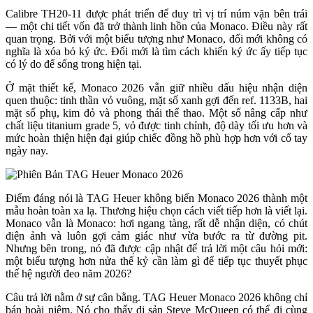
Calibre TH20-11 được phát triển để duy trì vị trí núm vặn bên trái
— một chi tiết vốn đã trở thành linh hồn của Monaco. Điều này rất
quan trọng. Bởi với một biểu tượng như Monaco, đổi mới không có
nghĩa là xóa bỏ ký ức. Đổi mới là tìm cách khiến ký ức ấy tiếp tục
có lý do để sống trong hiện tại.
Ở mặt thiết kế, Monaco 2026 vẫn giữ nhiều dấu hiệu nhận diện
quen thuộc: tinh thần vỏ vuông, mặt số xanh gợi đến ref. 1133B, hai
mặt số phụ, kim đỏ và phong thái thể thao. Một số nâng cấp như
chất liệu titanium grade 5, vỏ được tinh chỉnh, độ dày tối ưu hơn và
mức hoàn thiện hiện đại giúp chiếc đồng hồ phù hợp hơn với cổ tay
ngày nay.
Điểm đáng nói là TAG Heuer không biến Monaco 2026 thành một
mẫu hoàn toàn xa lạ. Thương hiệu chọn cách viết tiếp hơn là viết lại.
Monaco vẫn là Monaco: hơi ngang tàng, rất dễ nhận diện, có chút
điện ảnh và luôn gợi cảm giác như vừa bước ra từ đường pit.
Nhưng bên trong, nó đã được cập nhật để trả lời một câu hỏi mới:
một biểu tượng hơn nửa thế kỷ cần làm gì để tiếp tục thuyết phục
thế hệ người đeo năm 2026?
Câu trả lời nằm ở sự cân bằng. TAG Heuer Monaco 2026 không chỉ
bán hoài niệm. Nó cho thấy di sản Steve McQueen có thể đi cùng