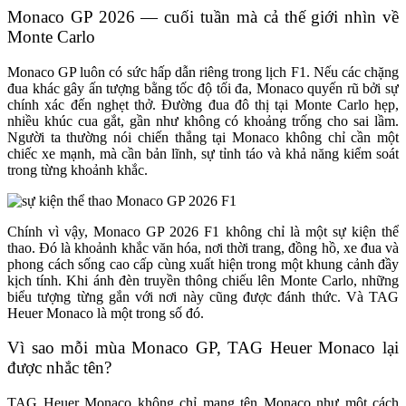
Monaco GP 2026 — cuối tuần mà cả thế giới nhìn về
Monte Carlo
Monaco GP luôn có sức hấp dẫn riêng trong lịch F1. Nếu các chặng
đua khác gây ấn tượng bằng tốc độ tối đa, Monaco quyến rũ bởi sự
chính xác đến nghẹt thở. Đường đua đô thị tại Monte Carlo hẹp,
nhiều khúc cua gắt, gần như không có khoảng trống cho sai lầm.
Người ta thường nói chiến thắng tại Monaco không chỉ cần một
chiếc xe mạnh, mà cần bản lĩnh, sự tỉnh táo và khả năng kiểm soát
trong từng khoảnh khắc.
Chính vì vậy, Monaco GP 2026 F1 không chỉ là một sự kiện thể
thao. Đó là khoảnh khắc văn hóa, nơi thời trang, đồng hồ, xe đua và
phong cách sống cao cấp cùng xuất hiện trong một khung cảnh đầy
kịch tính. Khi ánh đèn truyền thông chiếu lên Monte Carlo, những
biểu tượng từng gắn với nơi này cũng được đánh thức. Và TAG
Heuer Monaco là một trong số đó.
Vì sao mỗi mùa Monaco GP, TAG Heuer Monaco lại
được nhắc tên?
TAG Heuer Monaco không chỉ mang tên Monaco như một cách