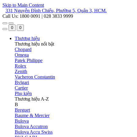
Skip to Main Content
331 Nguyễn Đình Chiểu, Phường 5, Quận 3, HCM.
Call Us: 1800 0091 | 028 3833 9999
0
0
Thương hiệu
Thương hiệu nổi bật
Chopard
Omega
Patek Philippe
Rolex
Zenith
Vacheron Constantin
Bvlgari
Cartier
Phụ kiện
Thương hiệu A-Z
B
Breguet
Baume & Mercier
Bulova
Bulova Accutron
Bulova Accu Swiss