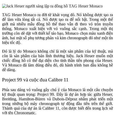
TAG Heuer Monaco ra đời từ khát vọng đó. Nó không được tạo ra
để làm vừa lòng tất cả. Nó được tạo ra để nổi bật. Trong một thế
giới mà nhiều mẫu đồng hồ thể thao vẫn đi theo vỏ tròn truyền
thống, Monaco xuất hiện với vỏ vuông sắc cạnh. Trong một thị
trường còn dè dặt với thiết kế táo bạo, Monaco chọn màu xanh điện
ảnh, hai mặt số phụ tương phản và kim chronograph đỏ như một tín
hiệu tốc độ.
Đó là lý do Monaco không chỉ là một sản phẩm của kỹ thuật, mà
còn là sản phẩm của bản lĩnh thương hiệu. Jack Heuer muốn một
chiếc đồng hồ có thể đại diện cho tinh thần tiên phong của Heuer.
Và Monaco đã làm đúng điều đó, dù hành trình ban đầu không hề
dễ dàng.
Project 99 và cuộc đua Calibre 11
Phía sau dáng vỏ vuông gây chú ý của Monaco là một câu chuyện
kỹ thuật quan trọng: Project 99. Đây là dự án hợp tác giữa Heuer,
Breitling, Hamilton-Büren và Dubois-Dépraz nhằm phát triển một
trong những bộ máy chronograph tự động đầu tiên trên thế giới.
Thành quả của dự án là Calibre 11, còn được biết đến trong lịch sử
với tên Chronomatic.