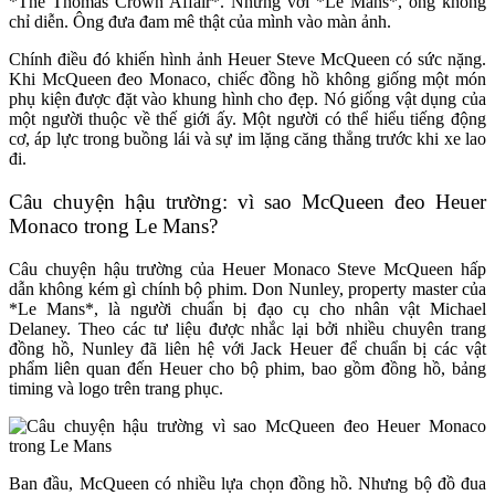
*The Thomas Crown Affair*. Nhưng với *Le Mans*, ông không
chỉ diễn. Ông đưa đam mê thật của mình vào màn ảnh.
Chính điều đó khiến hình ảnh Heuer Steve McQueen có sức nặng.
Khi McQueen đeo Monaco, chiếc đồng hồ không giống một món
phụ kiện được đặt vào khung hình cho đẹp. Nó giống vật dụng của
một người thuộc về thế giới ấy. Một người có thể hiểu tiếng động
cơ, áp lực trong buồng lái và sự im lặng căng thẳng trước khi xe lao
đi.
Câu chuyện hậu trường: vì sao McQueen đeo Heuer
Monaco trong Le Mans?
Câu chuyện hậu trường của Heuer Monaco Steve McQueen hấp
dẫn không kém gì chính bộ phim. Don Nunley, property master của
*Le Mans*, là người chuẩn bị đạo cụ cho nhân vật Michael
Delaney. Theo các tư liệu được nhắc lại bởi nhiều chuyên trang
đồng hồ, Nunley đã liên hệ với Jack Heuer để chuẩn bị các vật
phẩm liên quan đến Heuer cho bộ phim, bao gồm đồng hồ, bảng
timing và logo trên trang phục.
Ban đầu, McQueen có nhiều lựa chọn đồng hồ. Nhưng bộ đồ đua