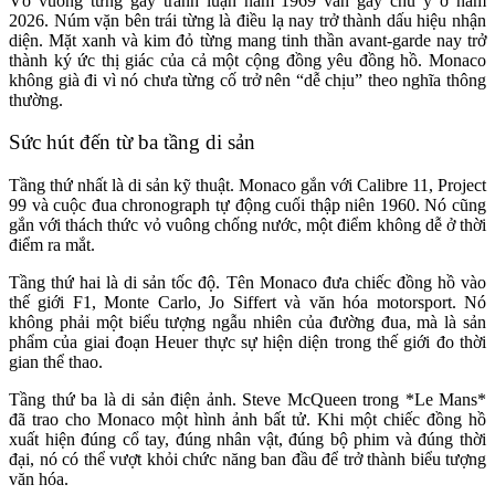
Vỏ vuông từng gây tranh luận năm 1969 vẫn gây chú ý ở năm
2026. Núm vặn bên trái từng là điều lạ nay trở thành dấu hiệu nhận
diện. Mặt xanh và kim đỏ từng mang tinh thần avant-garde nay trở
thành ký ức thị giác của cả một cộng đồng yêu đồng hồ. Monaco
không già đi vì nó chưa từng cố trở nên “dễ chịu” theo nghĩa thông
thường.
Sức hút đến từ ba tầng di sản
Tầng thứ nhất là di sản kỹ thuật. Monaco gắn với Calibre 11, Project
99 và cuộc đua chronograph tự động cuối thập niên 1960. Nó cũng
gắn với thách thức vỏ vuông chống nước, một điểm không dễ ở thời
điểm ra mắt.
Tầng thứ hai là di sản tốc độ. Tên Monaco đưa chiếc đồng hồ vào
thế giới F1, Monte Carlo, Jo Siffert và văn hóa motorsport. Nó
không phải một biểu tượng ngẫu nhiên của đường đua, mà là sản
phẩm của giai đoạn Heuer thực sự hiện diện trong thế giới đo thời
gian thể thao.
Tầng thứ ba là di sản điện ảnh. Steve McQueen trong *Le Mans*
đã trao cho Monaco một hình ảnh bất tử. Khi một chiếc đồng hồ
xuất hiện đúng cổ tay, đúng nhân vật, đúng bộ phim và đúng thời
đại, nó có thể vượt khỏi chức năng ban đầu để trở thành biểu tượng
văn hóa.