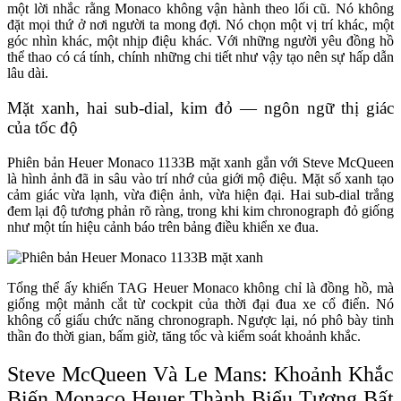
một lời nhắc rằng Monaco không vận hành theo lối cũ. Nó không
đặt mọi thứ ở nơi người ta mong đợi. Nó chọn một vị trí khác, một
góc nhìn khác, một nhịp điệu khác. Với những người yêu đồng hồ
thể thao có cá tính, chính những chi tiết như vậy tạo nên sự hấp dẫn
lâu dài.
Mặt xanh, hai sub-dial, kim đỏ — ngôn ngữ thị giác
của tốc độ
Phiên bản Heuer Monaco 1133B mặt xanh gắn với Steve McQueen
là hình ảnh đã in sâu vào trí nhớ của giới mộ điệu. Mặt số xanh tạo
cảm giác vừa lạnh, vừa điện ảnh, vừa hiện đại. Hai sub-dial trắng
đem lại độ tương phản rõ ràng, trong khi kim chronograph đỏ giống
như một tín hiệu cảnh báo trên bảng điều khiển xe đua.
Tổng thể ấy khiến TAG Heuer Monaco không chỉ là đồng hồ, mà
giống một mảnh cắt từ cockpit của thời đại đua xe cổ điển. Nó
không cố giấu chức năng chronograph. Ngược lại, nó phô bày tinh
thần đo thời gian, bấm giờ, tăng tốc và kiểm soát khoảnh khắc.
Steve McQueen Và Le Mans: Khoảnh Khắc
Biến Monaco Heuer Thành Biểu Tượng Bất