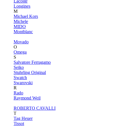
Lacoste
Longines
M
Michael Kors
Michele
MIDO
Montblanc
Movado
O
Omega
S
Salvatore Ferragamo
Seiko
Stuhrling Original
Swatch
Swarovski
R
Rado
Raymond Weil
ROBERTO CAVALLI
T
Tag Heuer
Tissot