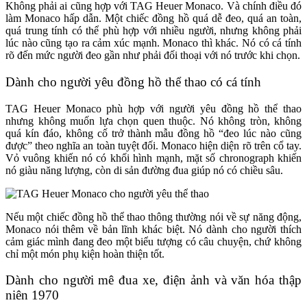
Không phải ai cũng hợp với TAG Heuer Monaco. Và chính điều đó
làm Monaco hấp dẫn. Một chiếc đồng hồ quá dễ đeo, quá an toàn,
quá trung tính có thể phù hợp với nhiều người, nhưng không phải
lúc nào cũng tạo ra cảm xúc mạnh. Monaco thì khác. Nó có cá tính
rõ đến mức người đeo gần như phải đối thoại với nó trước khi chọn.
Dành cho người yêu đồng hồ thể thao có cá tính
TAG Heuer Monaco phù hợp với người yêu đồng hồ thể thao
nhưng không muốn lựa chọn quen thuộc. Nó không tròn, không
quá kín đáo, không cố trở thành mẫu đồng hồ “đeo lúc nào cũng
được” theo nghĩa an toàn tuyệt đối. Monaco hiện diện rõ trên cổ tay.
Vỏ vuông khiến nó có khối hình mạnh, mặt số chronograph khiến
nó giàu năng lượng, còn di sản đường đua giúp nó có chiều sâu.
Nếu một chiếc đồng hồ thể thao thông thường nói về sự năng động,
Monaco nói thêm về bản lĩnh khác biệt. Nó dành cho người thích
cảm giác mình đang đeo một biểu tượng có câu chuyện, chứ không
chỉ một món phụ kiện hoàn thiện tốt.
Dành cho người mê đua xe, điện ảnh và văn hóa thập
niên 1970