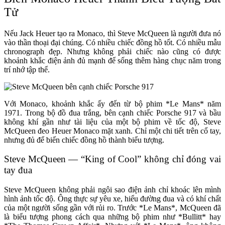
Tử
Nếu Jack Heuer tạo ra Monaco, thì Steve McQueen là người đưa nó
vào thần thoại đại chúng. Có nhiều chiếc đồng hồ tốt. Có nhiều mẫu
chronograph đẹp. Nhưng không phải chiếc nào cũng có được
khoảnh khắc điện ảnh đủ mạnh để sống thêm hàng chục năm trong
trí nhớ tập thể.
Với Monaco, khoảnh khắc ấy đến từ bộ phim *Le Mans* năm
1971. Trong bộ đồ đua trắng, bên cạnh chiếc Porsche 917 và bầu
không khí gần như tài liệu của một bộ phim về tốc độ, Steve
McQueen đeo Heuer Monaco mặt xanh. Chỉ một chi tiết trên cổ tay,
nhưng đủ để biến chiếc đồng hồ thành biểu tượng.
Steve McQueen — “King of Cool” không chỉ đóng vai
tay đua
Steve McQueen không phải ngôi sao điện ảnh chỉ khoác lên mình
hình ảnh tốc độ. Ông thực sự yêu xe, hiểu đường đua và có khí chất
của một người sống gần với rủi ro. Trước *Le Mans*, McQueen đã
là biểu tượng phong cách qua những bộ phim như *Bullitt* hay