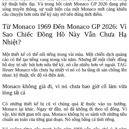
kỹ thuật hiện đại. Và trong bối cảnh Monaco GP 2026 đang phủ
sóng truyền thông, sự xuất hiện của một Monaco mới càng khiến
câu chuyện hơn nửa thế kỷ này trở nên đúng thời điểm.
Từ Monaco 1969 Đến Monaco GP 2026: Vì
Sao Chiếc Đồng Hồ Này Vẫn Chưa Hạ
Nhiệt?
Một thiết kế có thể nổi tiếng trong vài mùa. Một chiến dịch quảng
cáo có thể tạo tiếng vang trong vài năm. Nhưng để một chiếc đồng
hồ duy trì sức hút hơn nửa thế kỷ, nó cần nhiều hơn vẻ ngoài. TAG
Heuer Monaco vẫn chưa hạ nhiệt vì nó có ba tầng di sản chồng lên
nhau: kỹ thuật, tốc độ và điện ảnh.
Monaco không già đi, vì nó chưa bao giờ cố làm vừa
lòng tất cả
Có những thiết kế bị cũ vì chúng quá lệ thuộc vào xu hướng.
Monaco lại khác. Ngay từ đầu, nó đã không đi theo số đông. Vì
vậy, khi thời gian trôi qua, Monaco không bị so sánh với những tiêu
chuẩn an toàn của từng giai đoạn. Nó sống bằng cá tính riêng.