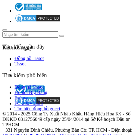
Theo dõi chúng tôi
Tìm kiếm gần đây
Kết nối ngay
Đồng hồ Tissot
Tissot
Tìm kiếm phổ biến
Đồng hồ Tissot
Hublot Big Bang
Bulova
FC-200V5S35
Tìm hiểu đồng hồ gucci
© 2014 - 2025 Công Ty Xuất Nhập Khẩu Hàng Hiệu Hoa Kỳ - Số
ĐKKD 0312756049 cấp ngày 25/04/2014 tại Sở Kế hoạch Đầu tư
TPHCM.
331 Nguyễn Đình Chiểu, Phường Bàn Cờ, TP. HCM - Điện thoại: