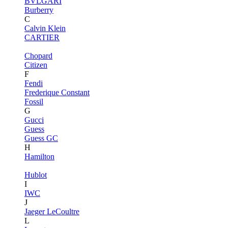
BVLGARI
Burberry
C
Calvin Klein
CARTIER
Chopard
Citizen
F
Fendi
Frederique Constant
Fossil
G
Gucci
Guess
Guess GC
H
Hamilton
Hublot
I
IWC
J
Jaeger LeCoultre
L