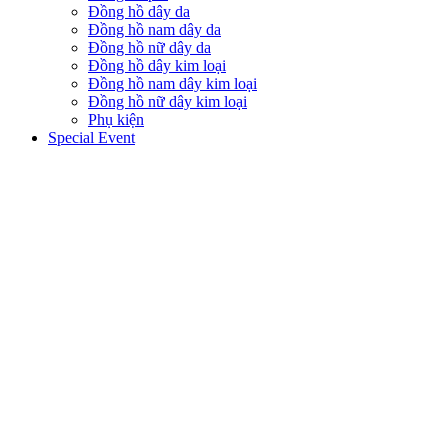
Đồng hồ dây da
Đồng hồ nam dây da
Đồng hồ nữ dây da
Đồng hồ dây kim loại
Đồng hồ nam dây kim loại
Đồng hồ nữ dây kim loại
Phụ kiện
Special Event