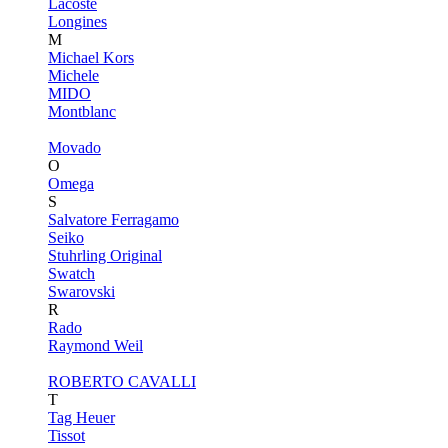
Lacoste
Longines
M
Michael Kors
Michele
MIDO
Montblanc
Movado
O
Omega
S
Salvatore Ferragamo
Seiko
Stuhrling Original
Swatch
Swarovski
R
Rado
Raymond Weil
ROBERTO CAVALLI
T
Tag Heuer
Tissot