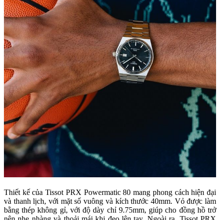
Thiết kế của Tissot PRX Powermatic 80 mang phong cách hiện đại
và thanh lịch, với mặt số vuông và kích thước 40mm. Vỏ được làm
bằng thép không gỉ, với độ dày chỉ 9.75mm, giúp cho đồng hồ trở
nên nhẹ nhàng và thoải mái khi đeo lên tay. Ngoài ra, Tissot PRX