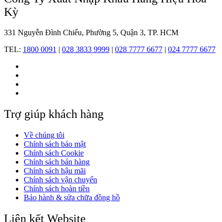
Kỳ
331 Nguyễn Đình Chiểu, Phường 5, Quận 3, TP. HCM
TEL:
1800 0091
|
028 3833 9999
|
028 7777 6677
|
024 7777 6677
Trợ giúp khách hàng
Về chúng tôi
Chính sách bảo mật
Chính sách Cookie
Chính sách bán hàng
Chính sách hậu mãi
Chính sách vận chuyển
Chính sách hoàn tiền
Bảo hành & sửa chữa đồng hồ
Liên kết Website