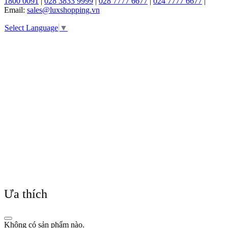
1800 0091
|
028 3833 9999
|
028 7777 6677
|
024 7777 6677
|
Email:
sales@luxshopping.vn
Select Language
▼
Ưa thích
Không có sản phẩm nào.