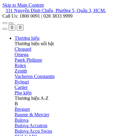
Skip to Main Content
331 Nguyễn Đình Chiểu, Phường 5, Quận 3, HCM.
Call Us: 1800 0091 | 028 3833 9999
0
0
Thương hiệu
Thương hiệu nổi bật
Chopard
Omega
Patek Philippe
Rolex
Zenith
Vacheron Constantin
Bvlgari
Cartier
Phụ kiện
Thương hiệu A-Z
B
Breguet
Baume & Mercier
Bulova
Bulova Accutron
Bulova Accu Swiss