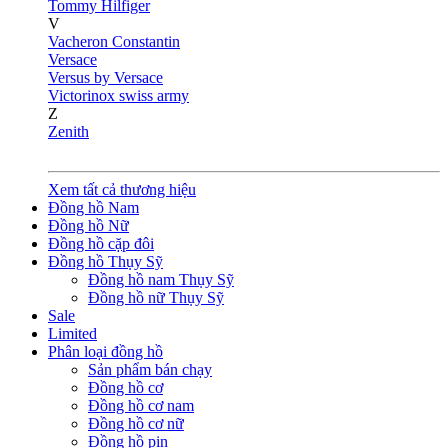
Tommy Hilfiger
V
Vacheron Constantin
Versace
Versus by Versace
Victorinox swiss army
Z
Zenith
Xem tất cả thương hiệu
Đồng hồ Nam
Đồng hồ Nữ
Đồng hồ cặp đôi
Đồng hồ Thụy Sỹ
Đồng hồ nam Thụy Sỹ
Đồng hồ nữ Thụy Sỹ
Sale
Limited
Phân loại đồng hồ
Sản phẩm bán chạy
Đồng hồ cơ
Đồng hồ cơ nam
Đồng hồ cơ nữ
Đồng hồ pin