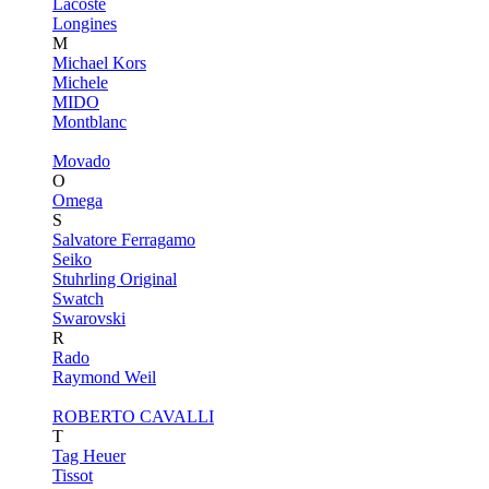
Lacoste
Longines
M
Michael Kors
Michele
MIDO
Montblanc
Movado
O
Omega
S
Salvatore Ferragamo
Seiko
Stuhrling Original
Swatch
Swarovski
R
Rado
Raymond Weil
ROBERTO CAVALLI
T
Tag Heuer
Tissot