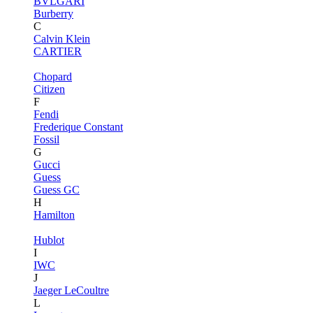
BVLGARI
Burberry
C
Calvin Klein
CARTIER
Chopard
Citizen
F
Fendi
Frederique Constant
Fossil
G
Gucci
Guess
Guess GC
H
Hamilton
Hublot
I
IWC
J
Jaeger LeCoultre
L