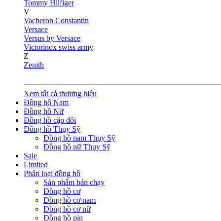
Tommy Hilfiger
V
Vacheron Constantin
Versace
Versus by Versace
Victorinox swiss army
Z
Zenith
Xem tất cả thương hiệu
Đồng hồ Nam
Đồng hồ Nữ
Đồng hồ cặp đôi
Đồng hồ Thụy Sỹ
Đồng hồ nam Thụy Sỹ
Đồng hồ nữ Thụy Sỹ
Sale
Limited
Phân loại đồng hồ
Sản phẩm bán chạy
Đồng hồ cơ
Đồng hồ cơ nam
Đồng hồ cơ nữ
Đồng hồ pin