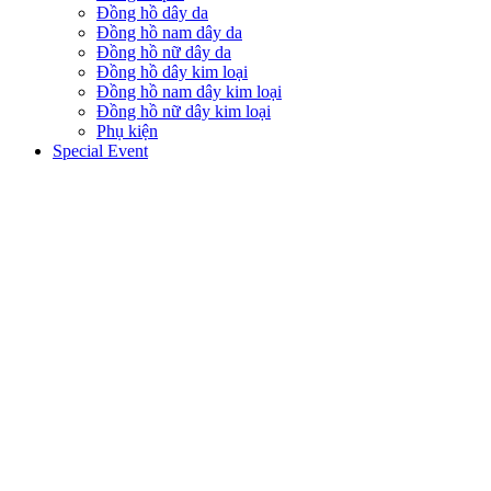
Đồng hồ dây da
Đồng hồ nam dây da
Đồng hồ nữ dây da
Đồng hồ dây kim loại
Đồng hồ nam dây kim loại
Đồng hồ nữ dây kim loại
Phụ kiện
Special Event