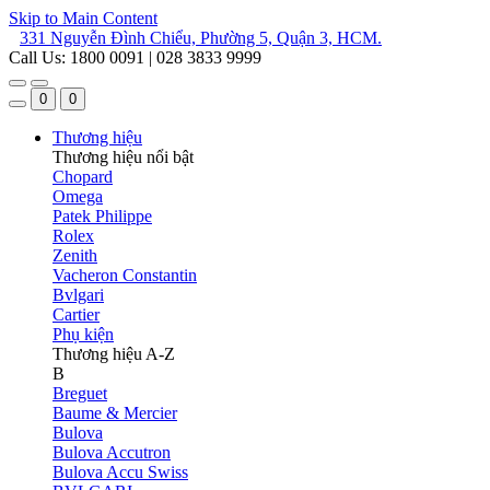
Skip to Main Content
331 Nguyễn Đình Chiểu, Phường 5, Quận 3, HCM.
Call Us: 1800 0091 | 028 3833 9999
0
0
Thương hiệu
Thương hiệu nổi bật
Chopard
Omega
Patek Philippe
Rolex
Zenith
Vacheron Constantin
Bvlgari
Cartier
Phụ kiện
Thương hiệu A-Z
B
Breguet
Baume & Mercier
Bulova
Bulova Accutron
Bulova Accu Swiss