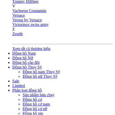
Tommy Hilfiger
V
Vacheron Constantin
Versace
Versus by Versace
Victorinox swiss army
Z
Zenith
Xem tất cả thương hiệu
Đồng hồ Nam
Đồng hồ Nữ
Đồng hồ cặp đôi
Đồng hồ Thụy Sỹ
Đồng hồ nam Thụy Sỹ
Đồng hồ nữ Thụy Sỹ
Sale
Limited
Phân loại đồng hồ
Sản phẩm bán chạy
Đồng hồ cơ
Đồng hồ cơ nam
Đồng hồ cơ nữ
Đồng hồ pin