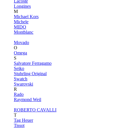
Lacoste
Longines
M
Michael Kors
Michele
MIDO
Montblanc
Movado
O
Omega
S
Salvatore Ferragamo
Seiko
Stuhrling Original
Swatch
Swarovski
R
Rado
Raymond Weil
ROBERTO CAVALLI
T
Tag Heuer
Tissot