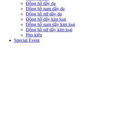
Đồng hồ dây da
Đồng hồ nam dây da
Đồng hồ nữ dây da
Đồng hồ dây kim loại
Đồng hồ nam dây kim loại
Đồng hồ nữ dây kim loại
Phụ kiện
Special Event