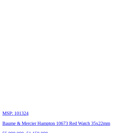
1950
-
1960:
Thiết
kế
cân
bằng
Baume
&
Mercier
chú
trọng
đến
sự
cân
MSP: 101324
bằng
trong
Baume & Mercier Hampton 10673 Red Watch 35x22mm
thiết
kế,