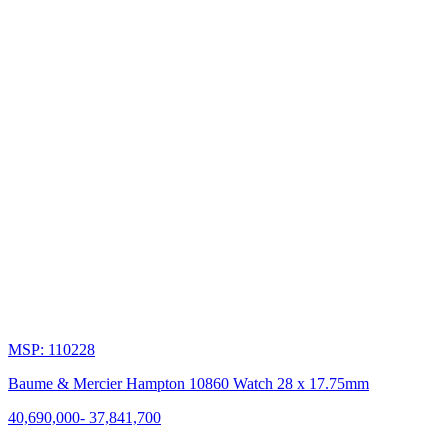
Mercier
là
hiện
thân
cho
sự
thanh
lịch
và
tinh
hoa
trường
tồn.
MSP: 110228
Baume & Mercier Hampton 10860 Watch 28 x 17.75mm
Đặc
biệt,
40,690,000
-
37,841,700
dưới
sự