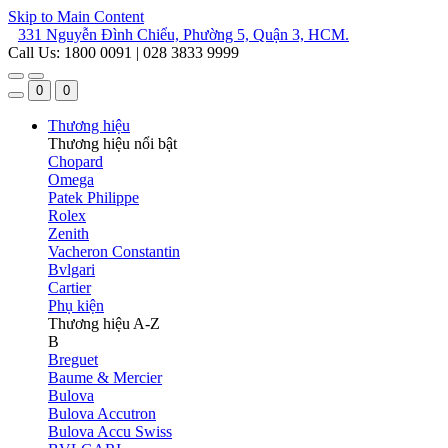
Skip to Main Content
331 Nguyễn Đình Chiểu, Phường 5, Quận 3, HCM.
Call Us: 1800 0091 | 028 3833 9999
0
0
Thương hiệu
Thương hiệu nổi bật
Chopard
Omega
Patek Philippe
Rolex
Zenith
Vacheron Constantin
Bvlgari
Cartier
Phụ kiện
Thương hiệu A-Z
B
Breguet
Baume & Mercier
Bulova
Bulova Accutron
Bulova Accu Swiss