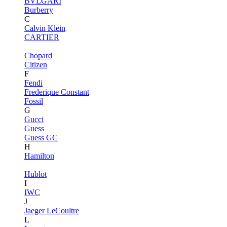
BVLGARI
Burberry
C
Calvin Klein
CARTIER
Chopard
Citizen
F
Fendi
Frederique Constant
Fossil
G
Gucci
Guess
Guess GC
H
Hamilton
Hublot
I
IWC
J
Jaeger LeCoultre
L