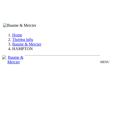
Home
Thương hiệu
Baume & Mercier
HAMPTON
MENU
BAUME
Đồng Hồ Nam
&
Đồng Hồ Nữ
MERCIER
Sản Phẩm Bán Chạy
HAMPTON
Sản Phẩm Mới
COLLECTION
Bài Viết