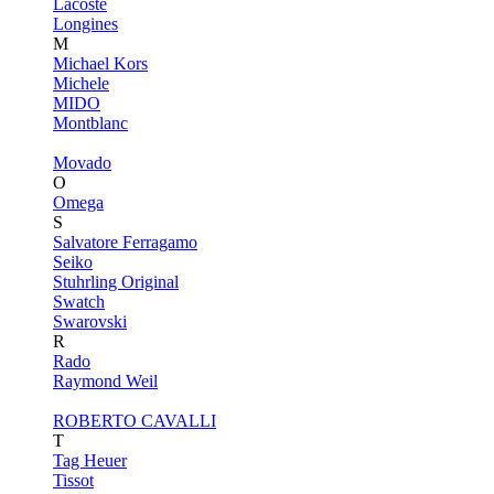
Lacoste
Longines
M
Michael Kors
Michele
MIDO
Montblanc
Movado
O
Omega
S
Salvatore Ferragamo
Seiko
Stuhrling Original
Swatch
Swarovski
R
Rado
Raymond Weil
ROBERTO CAVALLI
T
Tag Heuer
Tissot