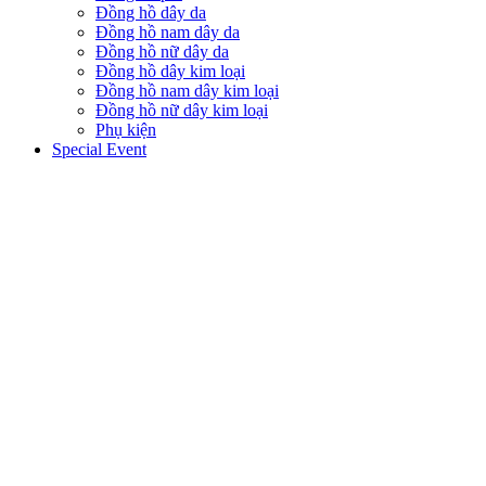
Đồng hồ dây da
Đồng hồ nam dây da
Đồng hồ nữ dây da
Đồng hồ dây kim loại
Đồng hồ nam dây kim loại
Đồng hồ nữ dây kim loại
Phụ kiện
Special Event