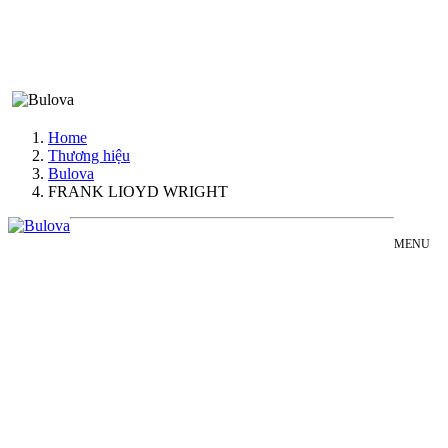
Home
Thương hiệu
Bulova
FRANK LIOYD WRIGHT
MENU
BULOVA
Đồng Hồ Nam
FRANK
Đồng Hồ Nữ
LIOYD
Sản Phẩm Bán Chạy
WRIGHT
Sản Phẩm Mới
COLLECTION
Bài Viết