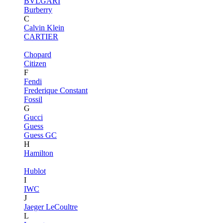
BVLGARI
Burberry
C
Calvin Klein
CARTIER
Chopard
Citizen
F
Fendi
Frederique Constant
Fossil
G
Gucci
Guess
Guess GC
H
Hamilton
Hublot
I
IWC
J
Jaeger LeCoultre
L