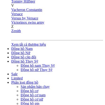
Tommy Hilfiger
V
Vacheron Constantin
Versace
Versus by Versace
Victorinox swiss army
Z
Zenith
Xem tất cả thương hiệu
Đồng hồ Nam
Đồng hồ Nữ
Đồng hồ cặp đôi
Đồng hồ Thụy Sỹ
Đồng hồ nam Thụy Sỹ
Đồng hồ nữ Thụy Sỹ
Sale
Limited
Phân loại đồng hồ
Sản phẩm bán chạy
Đồng hồ cơ
Đồng hồ cơ nam
Đồng hồ cơ nữ
Đồng hồ pin