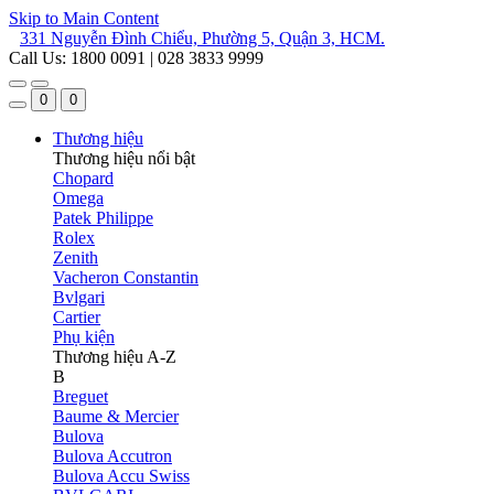
Skip to Main Content
331 Nguyễn Đình Chiểu, Phường 5, Quận 3, HCM.
Call Us: 1800 0091 | 028 3833 9999
0
0
Thương hiệu
Thương hiệu nổi bật
Chopard
Omega
Patek Philippe
Rolex
Zenith
Vacheron Constantin
Bvlgari
Cartier
Phụ kiện
Thương hiệu A-Z
B
Breguet
Baume & Mercier
Bulova
Bulova Accutron
Bulova Accu Swiss