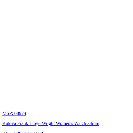
Chất
liệu
cao
cấp
và
hoàn
thiện
tỉ
MSP: 68974
mỉ
Bulova Frank Lloyd Wright Women's Watch 34mm
Bulova
sử