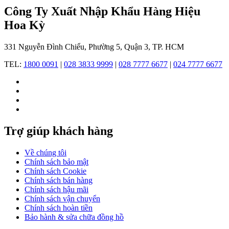
Công Ty Xuất Nhập Khẩu Hàng Hiệu
Hoa Kỳ
331 Nguyễn Đình Chiểu, Phường 5, Quận 3, TP. HCM
TEL:
1800 0091
|
028 3833 9999
|
028 7777 6677
|
024 7777 6677
Bộ
máy
chính
xác
Trợ giúp khách hàng
và
công
Về chúng tôi
nghệ
Chính sách bảo mật
Chính sách Cookie
độc
Chính sách bán hàng
quyền
Chính sách hậu mãi
Chính sách vận chuyển
Bulova
Chính sách hoàn tiền
nổi
Bảo hành & sửa chữa đồng hồ
tiếng