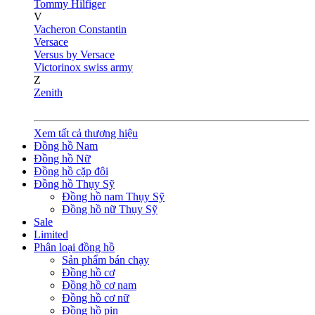
Tommy Hilfiger
V
Vacheron Constantin
Versace
Versus by Versace
Victorinox swiss army
Z
Zenith
Xem tất cả thương hiệu
Đồng hồ Nam
Đồng hồ Nữ
Đồng hồ cặp đôi
Đồng hồ Thụy Sỹ
Đồng hồ nam Thụy Sỹ
Đồng hồ nữ Thụy Sỹ
Sale
Limited
Phân loại đồng hồ
Sản phẩm bán chạy
Đồng hồ cơ
Đồng hồ cơ nam
Đồng hồ cơ nữ
Đồng hồ pin