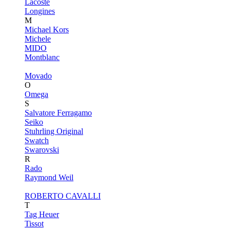
Lacoste
Longines
M
Michael Kors
Michele
MIDO
Montblanc
Movado
O
Omega
S
Salvatore Ferragamo
Seiko
Stuhrling Original
Swatch
Swarovski
R
Rado
Raymond Weil
ROBERTO CAVALLI
T
Tag Heuer
Tissot