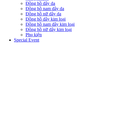
Đồng hồ dây da
Đồng hồ nam dây da
Đồng hồ nữ dây da
Đồng hồ dây kim loại
Đồng hồ nam dây kim loại
Đồng hồ nữ dây kim loại
Phụ kiện
Special Event