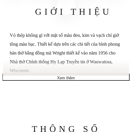
GIỚI THIỆU
Vỏ thép không gỉ với mặt số màu đen, kim và vạch chỉ giờ
tông màu bạc. Thiết kế dựa trên các chi tiết của bình phong
bàn thờ bằng đồng mà Wright thiết kế vào năm 1956 cho
Nhà thờ Chính thống Hy Lạp Truyền tin ở Wauwatosa,
Wisconsin.
Xem thêm
Chi tiết bổ sung:
Phong trào: Quartz
Pha lê: Khoáng chất
Đường kính vỏ: 18 mm
Độ dày vỏ: mm
Thông
THÔNG SỐ
Khả năng chống nước: 30M