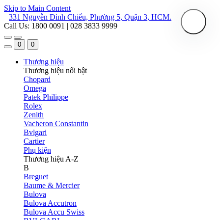
Skip to Main Content
331 Nguyễn Đình Chiểu, Phường 5, Quận 3, HCM.
Call Us: 1800 0091 | 028 3833 9999
0
0
Thương hiệu
Thương hiệu nổi bật
Chopard
Omega
Patek Philippe
Rolex
Zenith
Vacheron Constantin
Bvlgari
Cartier
Phụ kiện
Thương hiệu A-Z
B
Breguet
Baume & Mercier
Bulova
Bulova Accutron
Bulova Accu Swiss