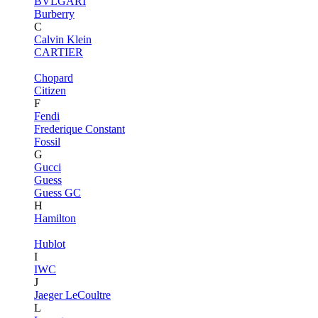
BVLGARI
Burberry
C
Calvin Klein
CARTIER
Chopard
Citizen
F
Fendi
Frederique Constant
Fossil
G
Gucci
Guess
Guess GC
H
Hamilton
Hublot
I
IWC
J
Jaeger LeCoultre
L