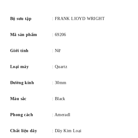
số
Bảo hành có giới hạn 3 năm
Bộ sưu tập
: FRANK LIOYD WRIGHT
Mã sản phẩm
: 69206
Giới tính
: Nữ
Loại máy
: Quartz
Đường kính
: 30mm
Màu sắc
: Black
Phong cách
: Ameradl
Chất liệu dây
: Dây Kim Loại