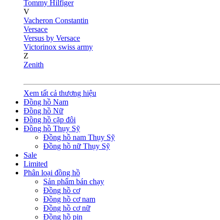
Tommy Hilfiger
V
Vacheron Constantin
Versace
Versus by Versace
Victorinox swiss army
Z
Zenith
Xem tất cả thương hiệu
Đồng hồ Nam
Đồng hồ Nữ
Đồng hồ cặp đôi
Đồng hồ Thụy Sỹ
Đồng hồ nam Thụy Sỹ
Đồng hồ nữ Thụy Sỹ
Sale
Limited
Phân loại đồng hồ
Sản phẩm bán chạy
Đồng hồ cơ
Đồng hồ cơ nam
Đồng hồ cơ nữ
Đồng hồ pin