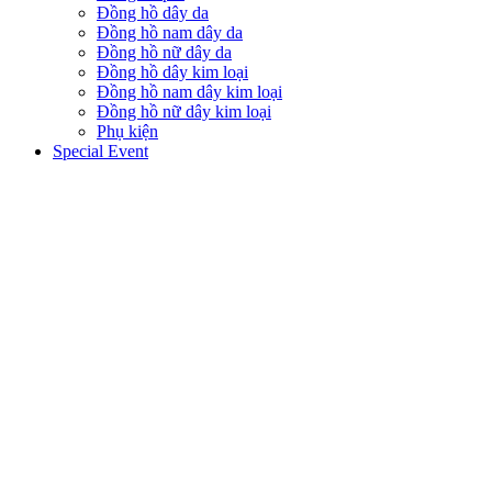
Đồng hồ dây da
Đồng hồ nam dây da
Đồng hồ nữ dây da
Đồng hồ dây kim loại
Đồng hồ nam dây kim loại
Đồng hồ nữ dây kim loại
Phụ kiện
Special Event