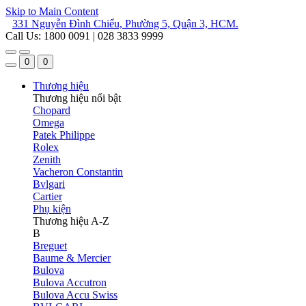
Skip to Main Content
331 Nguyễn Đình Chiểu, Phường 5, Quận 3, HCM.
Call Us: 1800 0091 | 028 3833 9999
0
0
Thương hiệu
Thương hiệu nổi bật
Chopard
Omega
Patek Philippe
Rolex
Zenith
Vacheron Constantin
Bvlgari
Cartier
Phụ kiện
Thương hiệu A-Z
B
Breguet
Baume & Mercier
Bulova
Bulova Accutron
Bulova Accu Swiss