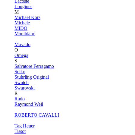
Lacoste
Longines
M
Michael Kors
Michele
MIDO
Montblanc
Movado
O
Omega
S
Salvatore Ferragamo
Seiko
Stuhrling Original
Swatch
Swarovski
R
Rado
Raymond Weil
ROBERTO CAVALLI
T
Tag Heuer
Tissot