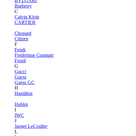
BVLGARI
Burberry
C
Calvin Klein
CARTIER
Chopard
Citizen
F
Fendi
Frederique Constant
Fossil
G
Gucci
Guess
Guess GC
H
Hamilton
Hublot
I
IWC
J
Jaeger LeCoultre
L