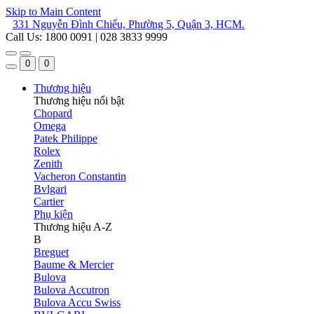
Skip to Main Content
331 Nguyễn Đình Chiểu, Phường 5, Quận 3, HCM.
Call Us: 1800 0091 | 028 3833 9999
0
0
Thương hiệu
Thương hiệu nổi bật
Chopard
Omega
Patek Philippe
Rolex
Zenith
Vacheron Constantin
Bvlgari
Cartier
Phụ kiện
Thương hiệu A-Z
B
Breguet
Baume & Mercier
Bulova
Bulova Accutron
Bulova Accu Swiss