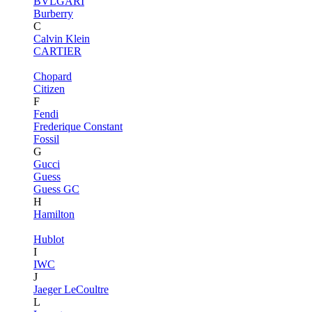
BVLGARI
Burberry
C
Calvin Klein
CARTIER
Chopard
Citizen
F
Fendi
Frederique Constant
Fossil
G
Gucci
Guess
Guess GC
H
Hamilton
Hublot
I
IWC
J
Jaeger LeCoultre
L