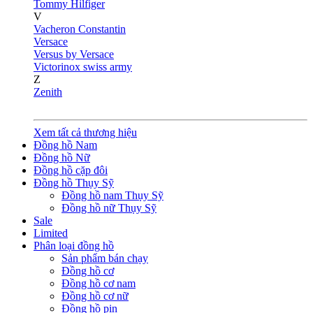
Tommy Hilfiger
V
Vacheron Constantin
Versace
Versus by Versace
Victorinox swiss army
Z
Zenith
Xem tất cả thương hiệu
Đồng hồ Nam
Đồng hồ Nữ
Đồng hồ cặp đôi
Đồng hồ Thụy Sỹ
Đồng hồ nam Thụy Sỹ
Đồng hồ nữ Thụy Sỹ
Sale
Limited
Phân loại đồng hồ
Sản phẩm bán chạy
Đồng hồ cơ
Đồng hồ cơ nam
Đồng hồ cơ nữ
Đồng hồ pin