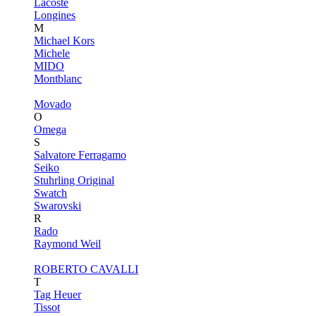
Lacoste
Longines
M
Michael Kors
Michele
MIDO
Montblanc
Movado
O
Omega
S
Salvatore Ferragamo
Seiko
Stuhrling Original
Swatch
Swarovski
R
Rado
Raymond Weil
ROBERTO CAVALLI
T
Tag Heuer
Tissot