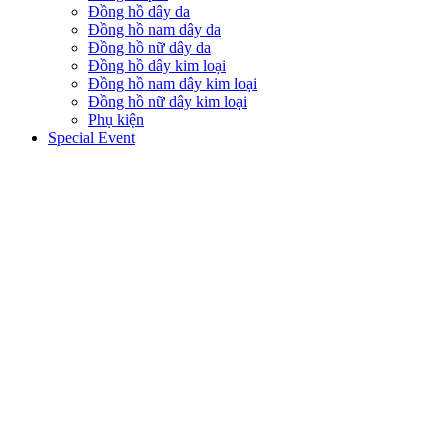
Đồng hồ dây da
Đồng hồ nam dây da
Đồng hồ nữ dây da
Đồng hồ dây kim loại
Đồng hồ nam dây kim loại
Đồng hồ nữ dây kim loại
Phụ kiện
Special Event