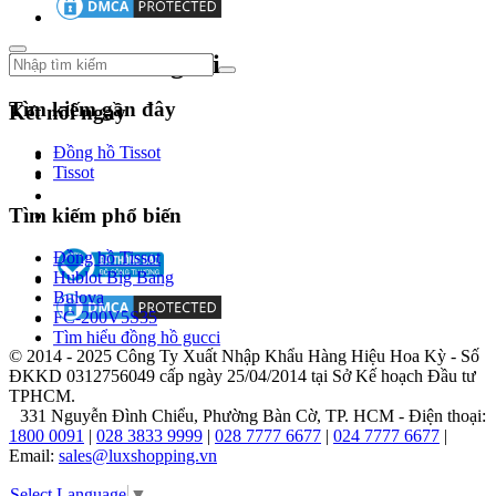
nhị.
Theo dõi chúng tôi
Tìm kiếm gần đây
Kết nối ngay
Đồng hồ Tissot
Tissot
Ghi
đậm
Tìm kiếm phổ biến
dấu
Đồng hồ Tissot
ấn
Hublot Big Bang
lịch
Bulova
FC-200V5S35
sử
Tìm hiểu đồng hồ gucci
cùng
© 2014 - 2025 Công Ty Xuất Nhập Khẩu Hàng Hiệu Hoa Kỳ - Số
ĐKKD 0312756049 cấp ngày 25/04/2014 tại Sở Kế hoạch Đầu tư
Franck
TPHCM.
Muller
331 Nguyễn Đình Chiểu, Phường Bàn Cờ, TP. HCM - Điện thoại:
1800 0091
|
028 3833 9999
|
028 7777 6677
|
024 7777 6677
|
Email:
sales@luxshopping.vn
Năm
1984
Select Language
▼