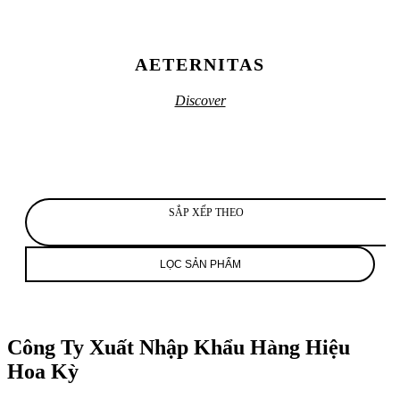
ấn
tượng
với
giới
AETERNITAS
mộ
điệu
Discover
toàn
cầu
không
chỉ
bởi
thiết
kế
SẮP XẾP THEO
mà
còn
ảnh
hưởng
LỌC SẢN PHẨM
rộng
rãi
bởi
những
Công Ty Xuất Nhập Khẩu Hàng Hiệu
bộ
máy
Hoa Kỳ
tinh
xảo