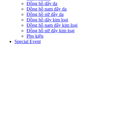
Đồng hồ dây da
Đồng hồ nam dây da
Đồng hồ nữ dây da
Đồng hồ dây kim loại
Đồng hồ nam dây kim loại
Đồng hồ nữ dây kim loại
Phụ kiện
Special Event