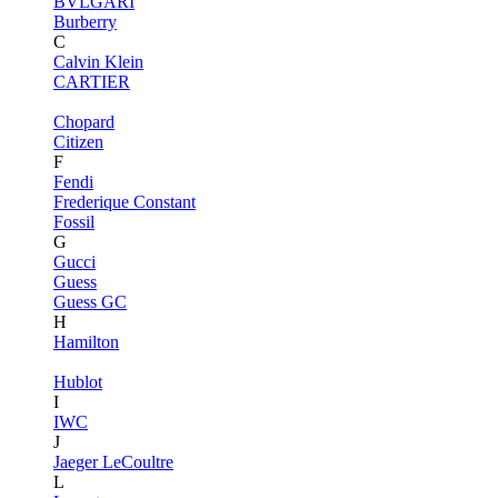
BVLGARI
Burberry
C
Calvin Klein
CARTIER
Chopard
Citizen
F
Fendi
Frederique Constant
Fossil
G
Gucci
Guess
Guess GC
H
Hamilton
Hublot
I
IWC
J
Jaeger LeCoultre
L