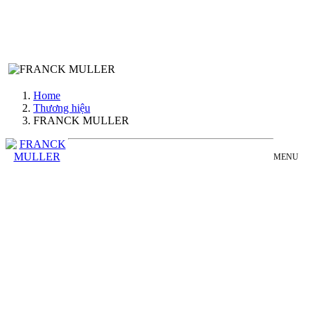
Home
Thương hiệu
FRANCK MULLER
MENU
FRANCK
Dòng Sản Phẩm
MULLER
Đồng Hồ Nam
COLLECTION
Đồng Hồ Nữ
Franck
Sản Phẩm Bán Chạy
Muller
-
Sản Phẩm Mới
biểu
tượng
Bài Viết