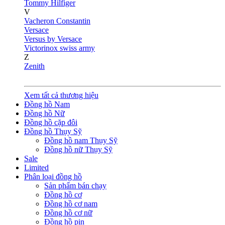
Tommy Hilfiger
V
Vacheron Constantin
Versace
Versus by Versace
Victorinox swiss army
Z
Zenith
Xem tất cả thương hiệu
Đồng hồ Nam
Đồng hồ Nữ
Đồng hồ cặp đôi
Đồng hồ Thụy Sỹ
Đồng hồ nam Thụy Sỹ
Đồng hồ nữ Thụy Sỹ
Sale
Limited
Phân loại đồng hồ
Sản phẩm bán chạy
Đồng hồ cơ
Đồng hồ cơ nam
Đồng hồ cơ nữ
Đồng hồ pin