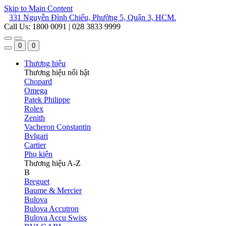
Skip to Main Content
331 Nguyễn Đình Chiểu, Phường 5, Quận 3, HCM.
Call Us: 1800 0091 | 028 3833 9999
0
0
Thương hiệu
Thương hiệu nổi bật
Chopard
Omega
Patek Philippe
Rolex
Zenith
Vacheron Constantin
Bvlgari
Cartier
Phụ kiện
Thương hiệu A-Z
B
Breguet
Baume & Mercier
Bulova
Bulova Accutron
Bulova Accu Swiss