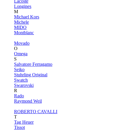
Lacoste
Longines
M
Michael Kors
Michele
MIDO
Montblanc
Movado
O
Omega
S
Salvatore Ferragamo
Seiko
Stuhrling Original
Swatch
Swarovski
R
Rado
Raymond Weil
ROBERTO CAVALLI
T
Tag Heuer
Tissot