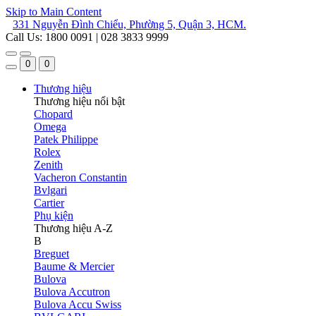
Skip to Main Content
331 Nguyễn Đình Chiểu, Phường 5, Quận 3, HCM.
Call Us: 1800 0091 | 028 3833 9999
0
0
Thương hiệu
Thương hiệu nổi bật
Chopard
Omega
Patek Philippe
Rolex
Zenith
Vacheron Constantin
Bvlgari
Cartier
Phụ kiện
Thương hiệu A-Z
B
Breguet
Baume & Mercier
Bulova
Bulova Accutron
Bulova Accu Swiss