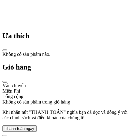
từng
nhịp
đập
thời
gian.
Ưa thích
Không có sản phẩm nào.
Lịch
Giỏ hàng
sử
hình
Vận chuyển
thành
Miễn Phí
Tổng cộng
thương
Không có sản phẩm trong giỏ hàng
hiệu
Khi nhấn nút "THANH TOÁN" nghĩa bạn đã đọc và đồng ý với
Gucci:
các chính sách và điều khoản của chúng tôi.
Hành
Thanh toán ngay
trình