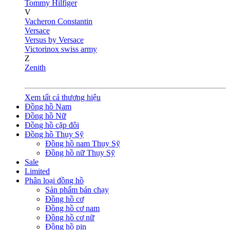
Tommy Hilfiger
V
Vacheron Constantin
Versace
Versus by Versace
Victorinox swiss army
Z
Zenith
Xem tất cả thương hiệu
Đồng hồ Nam
Đồng hồ Nữ
Đồng hồ cặp đôi
Đồng hồ Thụy Sỹ
Đồng hồ nam Thụy Sỹ
Đồng hồ nữ Thụy Sỹ
Sale
Limited
Phân loại đồng hồ
Sản phẩm bán chạy
Đồng hồ cơ
Đồng hồ cơ nam
Đồng hồ cơ nữ
Đồng hồ pin