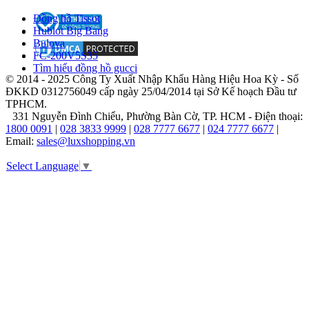
trở
Đồng hồ Tissot
thành
Hublot Big Bang
lựa
Bulova
chọn
FC-200V5S35
hàng
Tìm hiểu đồng hồ gucci
đầu
© 2014 - 2025 Công Ty Xuất Nhập Khẩu Hàng Hiệu Hoa Kỳ - Số
của
ĐKKD 0312756049 cấp ngày 25/04/2014 tại Sở Kế hoạch Đầu tư
giới
TPHCM.
mộ
331 Nguyễn Đình Chiểu, Phường Bàn Cờ, TP. HCM - Điện thoại:
điệu,
1800 0091
|
028 3833 9999
|
028 7777 6677
|
024 7777 6677
|
những
Email:
sales@luxshopping.vn
người
tìm
Select Language
▼
kiếm
sự
chính
xác
lẫn
khao
khát
thể
hiện
bản
sắc
qua