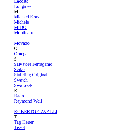
Lacoste
Longines
M
Michael Kors
Michele
MIDO
Montblanc
Movado
O
Omega
S
Salvatore Ferragamo
Seiko
Stuhrling Original
Swatch
Swarovski
R
Rado
Raymond Weil
ROBERTO CAVALLI
T
Tag Heuer
Tissot