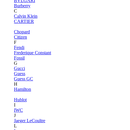
BVLGARI
Burberry
C
Calvin Klein
CARTIER
Chopard
Citizen
F
Fendi
Frederique Constant
Fossil
G
Gucci
Guess
Guess GC
H
Hamilton
Hublot
I
IWC
J
Jaeger LeCoultre
L