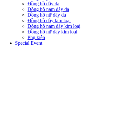
Đồng hồ dây da
Đồng hồ nam dây da
Đồng hồ nữ dây da
Đồng hồ dây kim loại
Đồng hồ nam dây kim loại
Đồng hồ nữ dây kim loại
Phụ kiện
Special Event