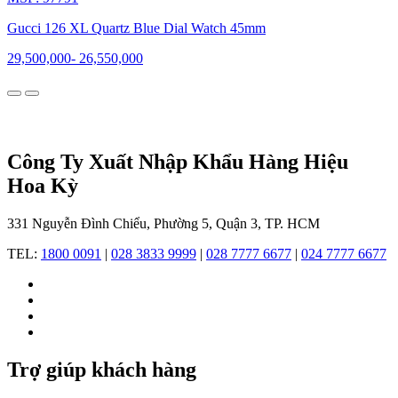
hồ,
Gucci
Gucci 126 XL Quartz Blue Dial Watch 45mm
đã
thể
29,500,000
-
26,550,000
hiện
một
tầm
vóc
biểu
tượng
Công Ty Xuất Nhập Khẩu Hàng Hiệu
mới:
Hoa Kỳ
thanh
lịch,
cá
331 Nguyễn Đình Chiểu, Phường 5, Quận 3, TP. HCM
tính
và
TEL:
1800 0091
|
028 3833 9999
|
028 7777 6677
|
024 7777 6677
tiên
phong.
Đồng
hồ
Gucci
không
Trợ giúp khách hàng
chỉ
là