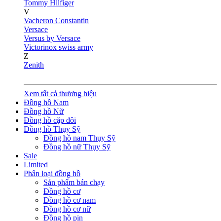
Tommy Hilfiger
V
Vacheron Constantin
Versace
Versus by Versace
Victorinox swiss army
Z
Zenith
Xem tất cả thương hiệu
Đồng hồ Nam
Đồng hồ Nữ
Đồng hồ cặp đôi
Đồng hồ Thụy Sỹ
Đồng hồ nam Thụy Sỹ
Đồng hồ nữ Thụy Sỹ
Sale
Limited
Phân loại đồng hồ
Sản phẩm bán chạy
Đồng hồ cơ
Đồng hồ cơ nam
Đồng hồ cơ nữ
Đồng hồ pin