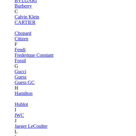
BVLGARI
Burberry
C
Calvin Klein
CARTIER
Chopard
Citizen
F
Fendi
Frederique Constant
Fossil
G
Gucci
Guess
Guess GC
H
Hamilton
Hublot
I
IWC
J
Jaeger LeCoultre
L