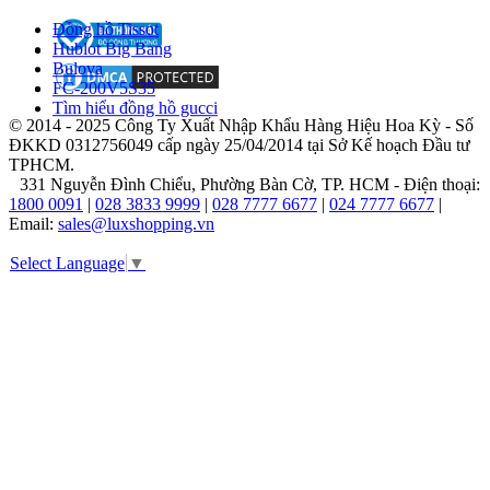
này
Đồng hồ Tissot
đã
Hublot Big Bang
đưa
Bulova
Gucci
FC-200V5S35
trở
Tìm hiểu đồng hồ gucci
thành
© 2014 - 2025 Công Ty Xuất Nhập Khẩu Hàng Hiệu Hoa Kỳ - Số
lựa
ĐKKD 0312756049 cấp ngày 25/04/2014 tại Sở Kế hoạch Đầu tư
chọn
TPHCM.
hàng
331 Nguyễn Đình Chiểu, Phường Bàn Cờ, TP. HCM - Điện thoại:
đầu
1800 0091
|
028 3833 9999
|
028 7777 6677
|
024 7777 6677
|
của
Email:
sales@luxshopping.vn
giới
mộ
Select Language
▼
điệu,
những
người
tìm
kiếm
sự
chính
xác
lẫn
khao
khát
thể