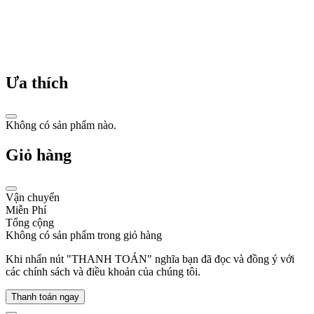
hiện
bản
sắc
qua
từng
nhịp
Ưa thích
đập
thời
gian.
Không có sản phẩm nào.
Giỏ hàng
Vận chuyển
Lịch
Miễn Phí
sử
Tổng cộng
Không có sản phẩm trong giỏ hàng
hình
thành
Khi nhấn nút "THANH TOÁN" nghĩa bạn đã đọc và đồng ý với
các chính sách và điều khoản của chúng tôi.
thương
hiệu
Thanh toán ngay