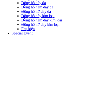
Đồng hồ dây da
Đồng hồ nam dây da
Đồng hồ nữ dây da
Đồng hồ dây kim loại
Đồng hồ nam dây kim loại
Đồng hồ nữ dây kim loại
Phụ kiện
Special Event