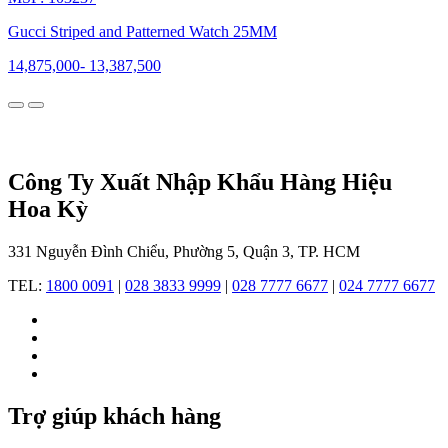
vào
lĩnh
Gucci Striped and Patterned Watch 25MM
vực
14,875,000
-
13,387,500
đồng
hồ,
Gucci
đã
thể
hiện
một
Công Ty Xuất Nhập Khẩu Hàng Hiệu
tầm
Hoa Kỳ
vóc
biểu
tượng
331 Nguyễn Đình Chiểu, Phường 5, Quận 3, TP. HCM
mới:
thanh
TEL:
1800 0091
|
028 3833 9999
|
028 7777 6677
|
024 7777 6677
lịch,
cá
tính
và
tiên
phong.
Trợ giúp khách hàng
Đồng
hồ