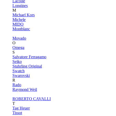
Lacoste
Longines
M
Michael Kors
Michele
MIDO
Montblanc
Movado
O
Omega
S
Salvatore Ferragamo
Seiko
Stuhrling Original
Swatch
Swarovski
R
Rado
Raymond Weil
ROBERTO CAVALLI
T
Tag Heuer
Tissot