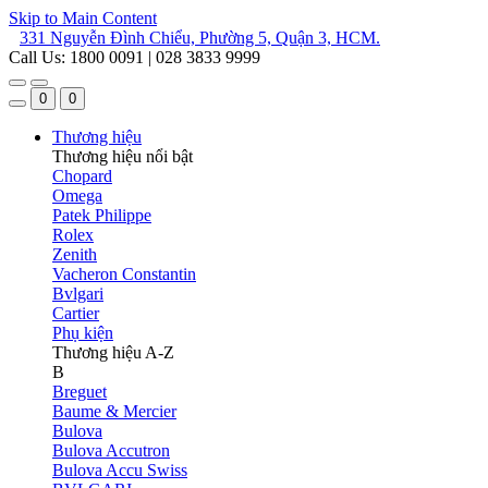
Skip to Main Content
331 Nguyễn Đình Chiểu, Phường 5, Quận 3, HCM.
Call Us: 1800 0091 | 028 3833 9999
0
0
Thương hiệu
Thương hiệu nổi bật
Chopard
Omega
Patek Philippe
Rolex
Zenith
Vacheron Constantin
Bvlgari
Cartier
Phụ kiện
Thương hiệu A-Z
B
Breguet
Baume & Mercier
Bulova
Bulova Accutron
Bulova Accu Swiss