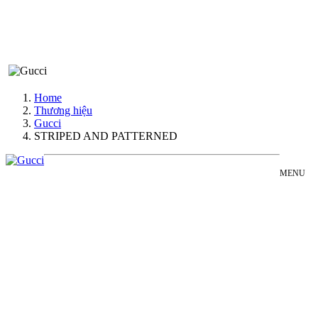
Home
Thương hiệu
Gucci
STRIPED AND PATTERNED
MENU
GUCCI
Đồng Hồ Nam
STRIPED
Đồng Hồ Nữ
AND
Sản Phẩm Bán Chạy
PATTERNED
Sản Phẩm Mới
COLLECTION
Bài Viết