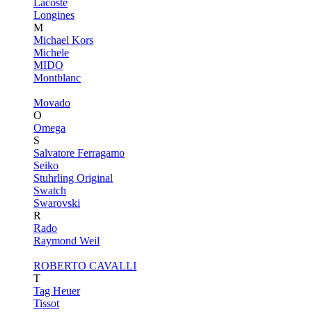
Lacoste
Longines
M
Michael Kors
Michele
MIDO
Montblanc
Movado
O
Omega
S
Salvatore Ferragamo
Seiko
Stuhrling Original
Swatch
Swarovski
R
Rado
Raymond Weil
ROBERTO CAVALLI
T
Tag Heuer
Tissot