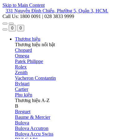
Skip to Main Content
331 Nguyễn Đình Chiểu, Phường 5, Quận 3, HCM.
Call Us: 1800 0091 | 028 3833 9999
0
0
Thương hiệu
Thương hiệu nổi bật
Chopard
Omega
Patek Philippe
Rolex
Zenith
Vacheron Constantin
Bvlgari
Cartier
Phụ kiện
Thương hiệu A-Z
B
Breguet
Baume & Mercier
Bulova
Bulova Accutron
Bulova Accu Swiss