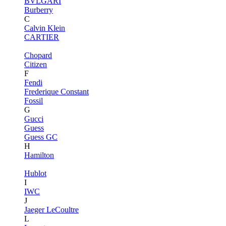
BVLGARI
Burberry
C
Calvin Klein
CARTIER
Chopard
Citizen
F
Fendi
Frederique Constant
Fossil
G
Gucci
Guess
Guess GC
H
Hamilton
Hublot
I
IWC
J
Jaeger LeCoultre
L