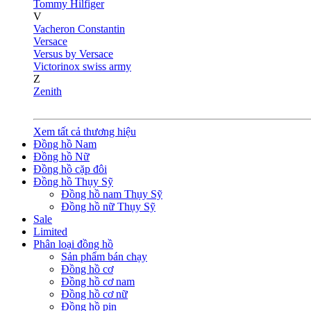
Tommy Hilfiger
V
Vacheron Constantin
Versace
Versus by Versace
Victorinox swiss army
Z
Zenith
Xem tất cả thương hiệu
Đồng hồ Nam
Đồng hồ Nữ
Đồng hồ cặp đôi
Đồng hồ Thụy Sỹ
Đồng hồ nam Thụy Sỹ
Đồng hồ nữ Thụy Sỹ
Sale
Limited
Phân loại đồng hồ
Sản phẩm bán chạy
Đồng hồ cơ
Đồng hồ cơ nam
Đồng hồ cơ nữ
Đồng hồ pin