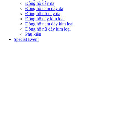
Đồng hồ dây da
Đồng hồ nam dây da
Đồng hồ nữ dây da
Đồng hồ dây kim loại
Đồng hồ nam dây kim loại
Đồng hồ nữ dây kim loại
Phụ kiện
Special Event