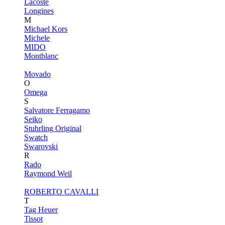
Lacoste
Longines
M
Michael Kors
Michele
MIDO
Montblanc
Movado
O
Omega
S
Salvatore Ferragamo
Seiko
Stuhrling Original
Swatch
Swarovski
R
Rado
Raymond Weil
ROBERTO CAVALLI
T
Tag Heuer
Tissot