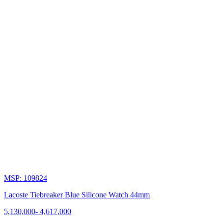
Những
chiếc
đồng
hồ
này
nổi
bật
với
thiết
kế
sành
điệu,
chất
lượng
và
độ
bền
bỉ.
MSP: 109824
Lacoste Tiebreaker Blue Silicone Watch 44mm
5,130,000
-
4,617,000