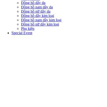
Đồng hồ dây da
Đồng hồ nam dây da
Đồng hồ nữ dây da
Đồng hồ dây kim loại
Đồng hồ nam dây kim loại
Đồng hồ nữ dây kim loại
Phụ kiện
Special Event