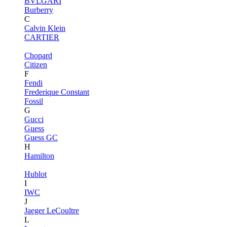
BVLGARI
Burberry
C
Calvin Klein
CARTIER
Chopard
Citizen
F
Fendi
Frederique Constant
Fossil
G
Gucci
Guess
Guess GC
H
Hamilton
Hublot
I
IWC
J
Jaeger LeCoultre
L