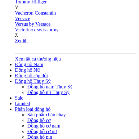
Tommy Hilfiger
V
Vacheron Constantin
Versace
Versus by Versace
Victorinox swiss army
Z
Zenith
Xem tất cả thương hiệu
Đồng hồ Nam
Đồng hồ Nữ
Đồng hồ cặp đôi
Đồng hồ Thụy Sỹ
Đồng hồ nam Thụy Sỹ
Đồng hồ nữ Thụy Sỹ
Sale
Limited
Phân loại đồng hồ
Sản phẩm bán chạy
Đồng hồ cơ
Đồng hồ cơ nam
Đồng hồ cơ nữ
Đồng hồ pin