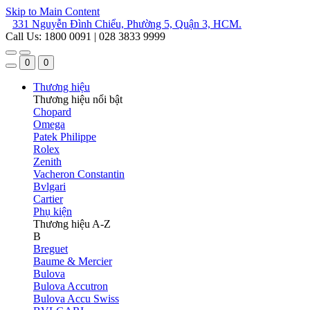
Skip to Main Content
331 Nguyễn Đình Chiểu, Phường 5, Quận 3, HCM.
Call Us: 1800 0091 | 028 3833 9999
0
0
Thương hiệu
Thương hiệu nổi bật
Chopard
Omega
Patek Philippe
Rolex
Zenith
Vacheron Constantin
Bvlgari
Cartier
Phụ kiện
Thương hiệu A-Z
B
Breguet
Baume & Mercier
Bulova
Bulova Accutron
Bulova Accu Swiss