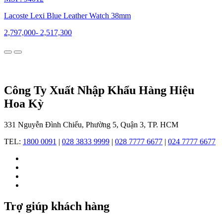
nhà
máy
Lacoste Lexi Blue Leather Watch 38mm
dệt
kim
2,797,000
-
2,517,300
lớn
nhất
nước
Pháp,
Lacoste
nhanh
Công Ty Xuất Nhập Khẩu Hàng Hiệu
chóng
Hoa Kỳ
trở
thành
biểu
331 Nguyễn Đình Chiểu, Phường 5, Quận 3, TP. HCM
tượng
thời
TEL:
1800 0091
|
028 3833 9999
|
028 7777 6677
|
024 7777 6677
trang
gắn
liền
với
tinh
thần
thể
Trợ giúp khách hàng
thao.