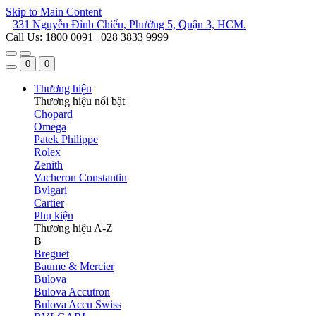
Skip to Main Content
331 Nguyễn Đình Chiểu, Phường 5, Quận 3, HCM.
Call Us: 1800 0091 | 028 3833 9999
0
0
Thương hiệu
Thương hiệu nổi bật
Chopard
Omega
Patek Philippe
Rolex
Zenith
Vacheron Constantin
Bvlgari
Cartier
Phụ kiện
Thương hiệu A-Z
B
Breguet
Baume & Mercier
Bulova
Bulova Accutron
Bulova Accu Swiss