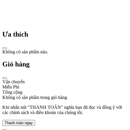
chất
lượng
và
độ
bền
bỉ,
Ưa thích
chinh
phục
trái
tim
Không có sản phẩm nào.
của
hàng
Giỏ hàng
triệu
khách
hàng
Vận chuyển
trên
Miễn Phí
toàn
Tổng cộng
thế
Không có sản phẩm trong giỏ hàng
giới.
Khi nhấn nút "THANH TOÁN" nghĩa bạn đã đọc và đồng ý với
các chính sách và điều khoản của chúng tôi.
Thanh toán ngay