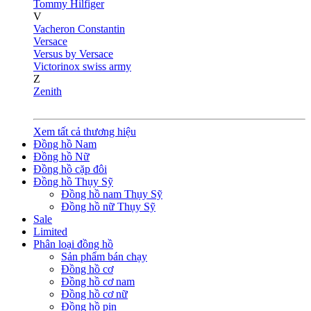
Tommy Hilfiger
V
Vacheron Constantin
Versace
Versus by Versace
Victorinox swiss army
Z
Zenith
Xem tất cả thương hiệu
Đồng hồ Nam
Đồng hồ Nữ
Đồng hồ cặp đôi
Đồng hồ Thụy Sỹ
Đồng hồ nam Thụy Sỹ
Đồng hồ nữ Thụy Sỹ
Sale
Limited
Phân loại đồng hồ
Sản phẩm bán chạy
Đồng hồ cơ
Đồng hồ cơ nam
Đồng hồ cơ nữ
Đồng hồ pin