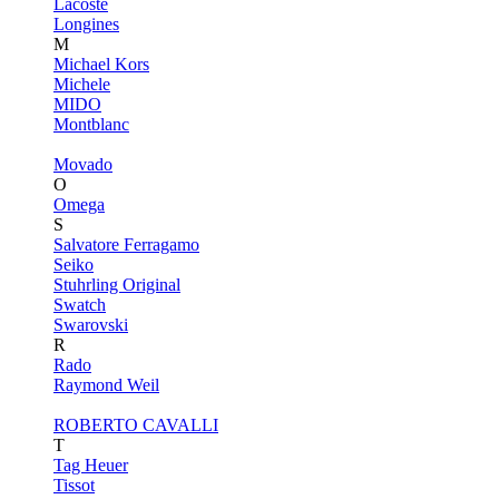
Lacoste
Longines
M
Michael Kors
Michele
MIDO
Montblanc
Movado
O
Omega
S
Salvatore Ferragamo
Seiko
Stuhrling Original
Swatch
Swarovski
R
Rado
Raymond Weil
ROBERTO CAVALLI
T
Tag Heuer
Tissot