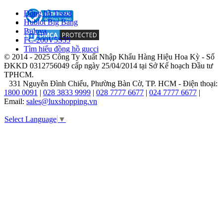
điểm
Đồng hồ Tissot
nhấn
Hublot Big Bang
độc
Bulova
đáo
FC-200V5S35
và
Tìm hiểu đồng hồ gucci
thành
© 2014 - 2025 Công Ty Xuất Nhập Khẩu Hàng Hiệu Hoa Kỳ - Số
công
ĐKKD 0312756049 cấp ngày 25/04/2014 tại Sở Kế hoạch Đầu tư
nhất.
TPHCM.
Những
331 Nguyễn Đình Chiểu, Phường Bàn Cờ, TP. HCM - Điện thoại:
chiếc
1800 0091
|
028 3833 9999
|
028 7777 6677
|
024 7777 6677
|
đồng
Email:
sales@luxshopping.vn
hồ
này
Select Language
▼
không
chỉ
nổi
bật
bởi
thiết
kế
sành
điệu
mà
còn
bởi