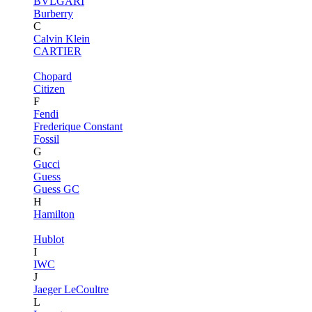
BVLGARI
Burberry
C
Calvin Klein
CARTIER
Chopard
Citizen
F
Fendi
Frederique Constant
Fossil
G
Gucci
Guess
Guess GC
H
Hamilton
Hublot
I
IWC
J
Jaeger LeCoultre
L