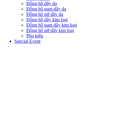
Đồng hồ dây da
Đồng hồ nam dây da
Đồng hồ nữ dây da
Đồng hồ dây kim loại
Đồng hồ nam dây kim loại
Đồng hồ nữ dây kim loại
Phụ kiện
Special Event