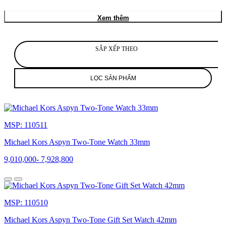
Michael
Kors
Xem thêm
là
một
trong
số
SẮP XẾP THEO
những
thương
hiệu
LỌC SẢN PHẨM
đồng
hồ
thời
trang
gây
MSP: 110511
sức
hút
Michael Kors Aspyn Two-Tone Watch 33mm
vượt
trội
9,010,000
-
7,928,800
bởi
những
thiết
kế
MSP: 110510
bắt
mắt,
Michael Kors Aspyn Two-Tone Gift Set Watch 42mm
thời