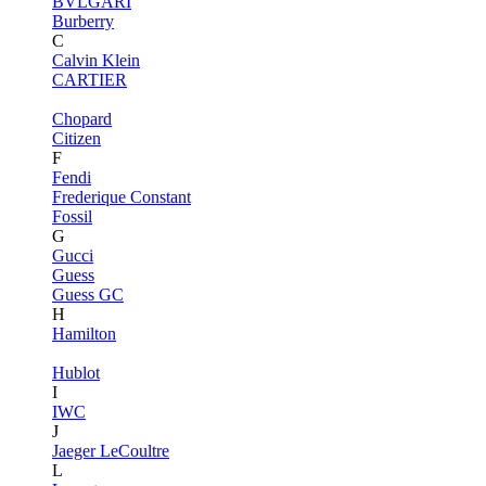
BVLGARI
Burberry
C
Calvin Klein
CARTIER
Chopard
Citizen
F
Fendi
Frederique Constant
Fossil
G
Gucci
Guess
Guess GC
H
Hamilton
Hublot
I
IWC
J
Jaeger LeCoultre
L