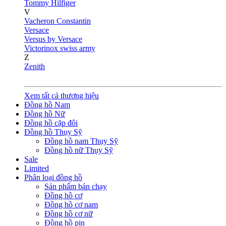
Tommy Hilfiger
V
Vacheron Constantin
Versace
Versus by Versace
Victorinox swiss army
Z
Zenith
Xem tất cả thương hiệu
Đồng hồ Nam
Đồng hồ Nữ
Đồng hồ cặp đôi
Đồng hồ Thụy Sỹ
Đồng hồ nam Thụy Sỹ
Đồng hồ nữ Thụy Sỹ
Sale
Limited
Phân loại đồng hồ
Sản phẩm bán chạy
Đồng hồ cơ
Đồng hồ cơ nam
Đồng hồ cơ nữ
Đồng hồ pin