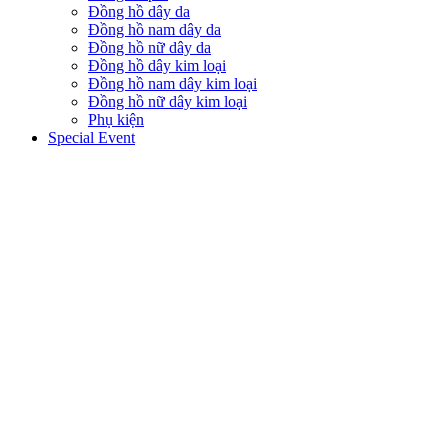
Đồng hồ dây da
Đồng hồ nam dây da
Đồng hồ nữ dây da
Đồng hồ dây kim loại
Đồng hồ nam dây kim loại
Đồng hồ nữ dây kim loại
Phụ kiện
Special Event