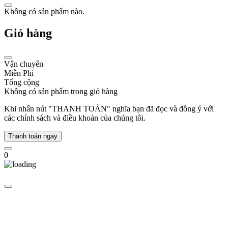
cổ
Không có sản phẩm nào.
điển
với
Giỏ hàng
xu
hướng
hiện
đại.
Vận chuyển
Năm
Miễn Phí
2004,
Tổng cộng
Michael
Không có sản phẩm trong giỏ hàng
Kors
mở
Khi nhấn nút "THANH TOÁN" nghĩa bạn đã đọc và đồng ý với
rộng
các chính sách và điều khoản của chúng tôi.
phạm
vi
Thanh toán ngay
sang
phụ
0
kiện
thời
trang
và
giới
thiệu
bộ
sưu