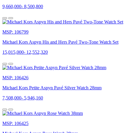
thượng
9,660,000
-
8,500,800
và
rất
xu
hướng.
Với
MSP: 106799
sự
đa
Michael Kors Aspyn His and Hers Pavé Two-Tone Watch Set
dạng
trong
15,015,000
-
12,552,320
thiết
kế,
mẫu
mã,
đồng
MSP: 106426
hồ
Michael Kors Petite Aspyn Pavé Silver Watch 28mm
Michael
Kors
7,508,000
-
5,946,160
nhanh
chóng
chiếm
được
trái
MSP: 106425
tim
của