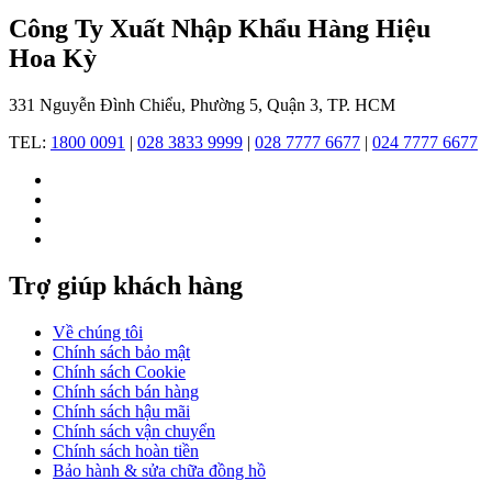
sinh
Công Ty Xuất Nhập Khẩu Hàng Hiệu
năm
1959
Hoa Kỳ
tại
Long
331 Nguyễn Đình Chiểu, Phường 5, Quận 3, TP. HCM
Island,
New
TEL:
1800 0091
|
028 3833 9999
|
028 7777 6677
|
024 7777 6677
York
và
là
người
có
niềm
đam
Trợ giúp khách hàng
mê,
sự
hứng
Về chúng tôi
thú
Chính sách bảo mật
với
Chính sách Cookie
thời
Chính sách bán hàng
trang
Chính sách hậu mãi
từ
Chính sách vận chuyển
khi
Chính sách hoàn tiền
còn
Bảo hành & sửa chữa đồng hồ
nhỏ.