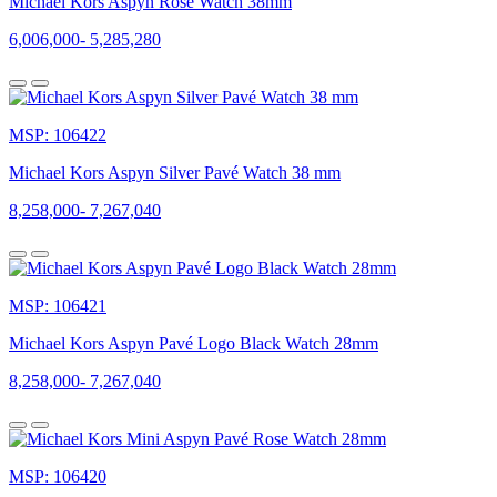
Michael Kors Aspyn Rose Watch 38mm
giới
mộ
6,006,000
-
5,285,280
điệu
và
trở
thành
thương
MSP: 106422
hiệu
toàn
Michael Kors Aspyn Silver Pavé Watch 38 mm
cầu.
8,258,000
-
7,267,040
MSP: 106421
Michael Kors Aspyn Pavé Logo Black Watch 28mm
Sơ
lược
8,258,000
-
7,267,040
về
lịch
sử
MSP: 106420