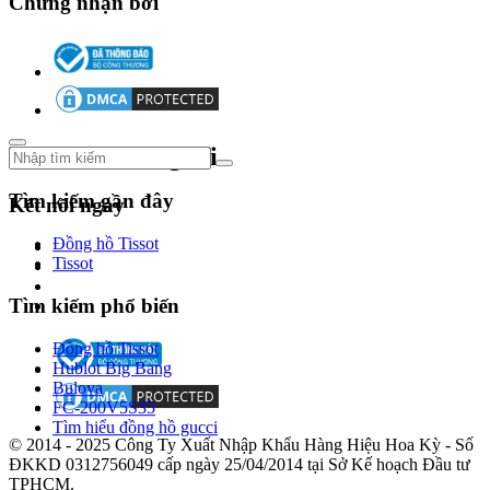
Chứng nhận bởi
của
ông
bao
gồm
quần
áo
và
phụ
Theo dõi chúng tôi
kiện
dành
Tìm kiếm gần đây
Kết nối ngay
cho
phụ
Đồng hồ Tissot
nữ.
Tissot
Tìm kiếm phổ biến
Đồng hồ Tissot
Hublot Big Bang
Thương
Bulova
hiệu
FC-200V5S35
Michael
Tìm hiểu đồng hồ gucci
Kors
© 2014 - 2025 Công Ty Xuất Nhập Khẩu Hàng Hiệu Hoa Kỳ - Số
nổi
ĐKKD 0312756049 cấp ngày 25/04/2014 tại Sở Kế hoạch Đầu tư
tiếng
TPHCM.