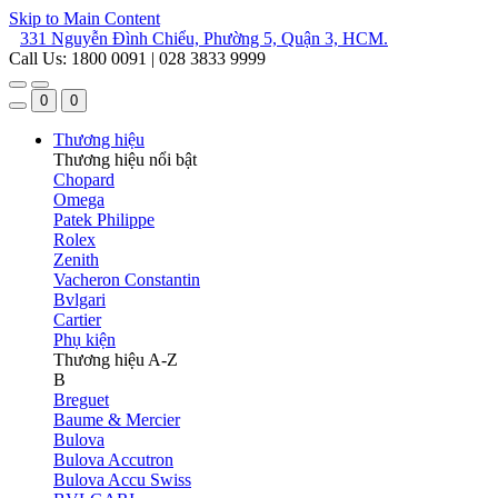
Skip to Main Content
331 Nguyễn Đình Chiểu, Phường 5, Quận 3, HCM.
Call Us: 1800 0091 | 028 3833 9999
0
0
Thương hiệu
Thương hiệu nổi bật
Chopard
Omega
Patek Philippe
Rolex
Zenith
Vacheron Constantin
Bvlgari
Cartier
Phụ kiện
Thương hiệu A-Z
B
Breguet
Baume & Mercier
Bulova
Bulova Accutron
Bulova Accu Swiss