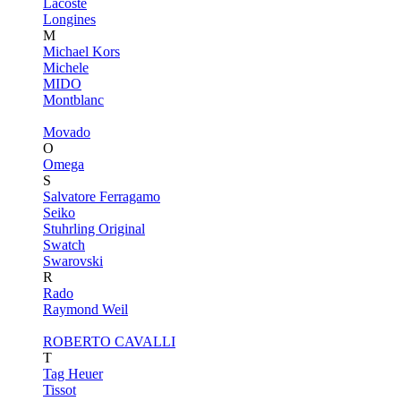
Lacoste
Longines
M
Michael Kors
Michele
MIDO
Montblanc
Movado
O
Omega
S
Salvatore Ferragamo
Seiko
Stuhrling Original
Swatch
Swarovski
R
Rado
Raymond Weil
ROBERTO CAVALLI
T
Tag Heuer
Tissot