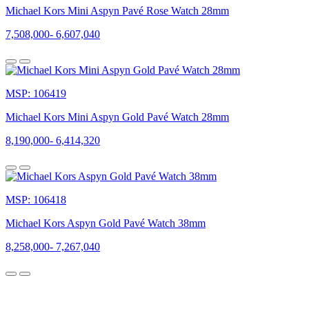
đồng
Michael Kors Mini Aspyn Pavé Rose Watch 28mm
hồ
7,508,000
-
6,607,040
Michael
Kors
Thương
MSP: 106419
hiệu
Michael
Michael Kors Mini Aspyn Gold Pavé Watch 28mm
Kors
được
8,190,000
-
6,414,320
sáng
lập
bởi
nhà
MSP: 106418
thiết
kế
Michael Kors Aspyn Gold Pavé Watch 38mm
thời
trang
8,258,000
-
7,267,040
người
Mỹ
Michael
Kors.
Ông