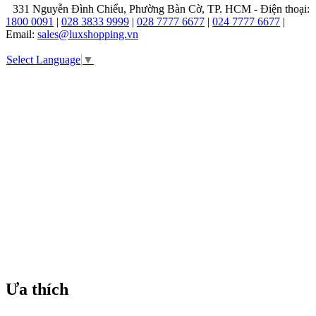
với
331 Nguyễn Đình Chiểu, Phường Bàn Cờ, TP. HCM - Điện thoại:
phong
1800 0091
|
028 3833 9999
|
028 7777 6677
|
024 7777 6677
|
cách
Email:
sales@luxshopping.vn
sang
trọng,
Select Language
▼
thanh
lịch
và
vượt
thời
gian.
Thương
hiệu
này
được
biết
đến
với
sự
kết
hợp
giữa
các
Ưa thích
yếu
tố