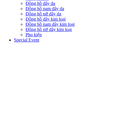
Đồng hồ dây da
Đồng hồ nam dây da
Đồng hồ nữ dây da
Đồng hồ dây kim loại
Đồng hồ nam dây kim loại
Đồng hồ nữ dây kim loại
Phụ kiện
Special Event