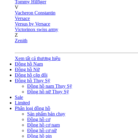
Tommy Hilfiger
V
Vacheron Constantin
Versace
Versus by Versace
Victorinox swiss army
Z
Zenith
Xem tất cả thương hiệu
Đồng hồ Nam
Đồng hồ Nữ
Đồng hồ cặp đôi
Đồng hồ Thụy Sỹ
Đồng hồ nam Thụy Sỹ
Đồng hồ nữ Thụy Sỹ
Sale
Limited
Phân loại đồng hồ
Sản phẩm bán chạy
Đồng hồ cơ
Đồng hồ cơ nam
Đồng hồ cơ nữ
Đồng hồ pin