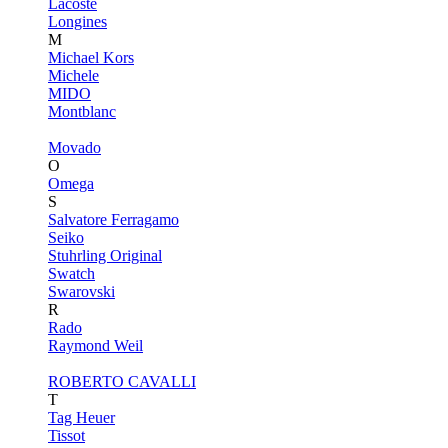
Lacoste
Longines
M
Michael Kors
Michele
MIDO
Montblanc
Movado
O
Omega
S
Salvatore Ferragamo
Seiko
Stuhrling Original
Swatch
Swarovski
R
Rado
Raymond Weil
ROBERTO CAVALLI
T
Tag Heuer
Tissot