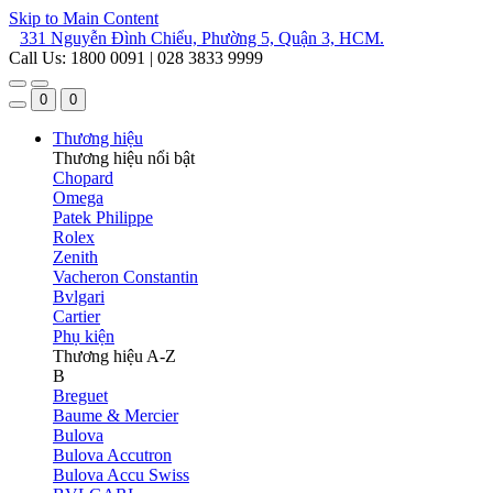
Skip to Main Content
331 Nguyễn Đình Chiểu, Phường 5, Quận 3, HCM.
Call Us: 1800 0091 | 028 3833 9999
0
0
Thương hiệu
Thương hiệu nổi bật
Chopard
Omega
Patek Philippe
Rolex
Zenith
Vacheron Constantin
Bvlgari
Cartier
Phụ kiện
Thương hiệu A-Z
B
Breguet
Baume & Mercier
Bulova
Bulova Accutron
Bulova Accu Swiss