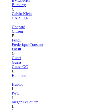
BVLGARI
Burberry
C
Calvin Klein
CARTIER
Chopard
Citizen
F
Fendi
Frederique Constant
Fossil
G
Gucci
Guess
Guess GC
H
Hamilton
Hublot
I
IWC
J
Jaeger LeCoultre
L