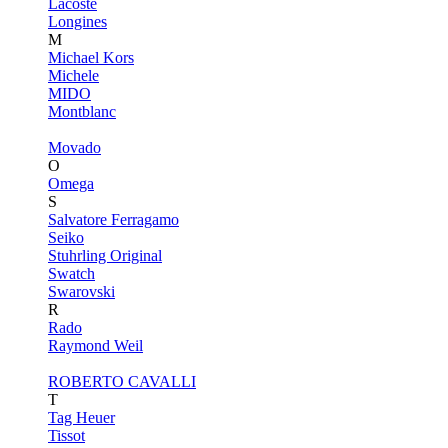
Lacoste
Longines
M
Michael Kors
Michele
MIDO
Montblanc
Movado
O
Omega
S
Salvatore Ferragamo
Seiko
Stuhrling Original
Swatch
Swarovski
R
Rado
Raymond Weil
ROBERTO CAVALLI
T
Tag Heuer
Tissot