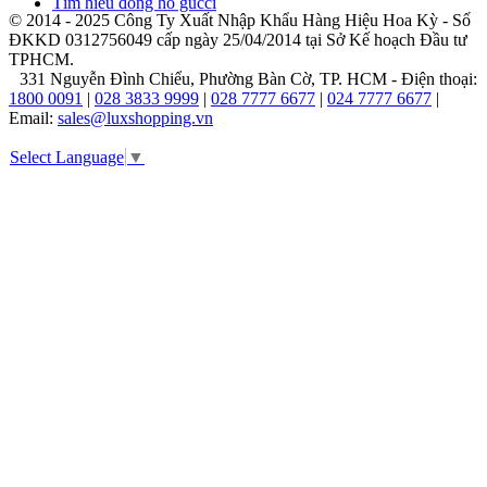
Tìm hiểu đồng hồ gucci
bằng
© 2014 - 2025 Công Ty Xuất Nhập Khẩu Hàng Hiệu Hoa Kỳ - Số
việc
ĐKKD 0312756049 cấp ngày 25/04/2014 tại Sở Kế hoạch Đầu tư
giới
TPHCM.
thiệu
331 Nguyễn Đình Chiểu, Phường Bàn Cờ, TP. HCM - Điện thoại:
dòng
1800 0091
|
028 3833 9999
|
028 7777 6677
|
024 7777 6677
|
đồng
Email:
sales@luxshopping.vn
hồ
trẻ
Select Language
▼
em
mang
tên
"Csx".
Đây
là
bước
đi
chiến
lược
nhằm
mở
rộng
đối
tượng
khách
hàng,