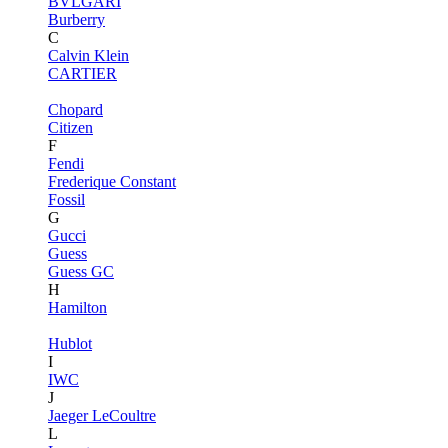
BVLGARI
Burberry
C
Calvin Klein
CARTIER
Chopard
Citizen
F
Fendi
Frederique Constant
Fossil
G
Gucci
Guess
Guess GC
H
Hamilton
Hublot
I
IWC
J
Jaeger LeCoultre
L