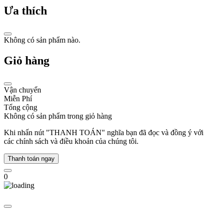
tạo
Ưa thích
sự
mới
mẻ
trong
Không có sản phẩm nào.
thị
trường
Giỏ hàng
đồng
hồ.
Năm
Vận chuyển
2000:
Miễn Phí
Mở
Tổng cộng
rộng
Không có sản phẩm trong giỏ hàng
sản
phẩm
Khi nhấn nút "THANH TOÁN" nghĩa bạn đã đọc và đồng ý với
các chính sách và điều khoản của chúng tôi.
Michele
tiếp
Thanh toán ngay
tục
phát
0
triển
với
bộ
sưu