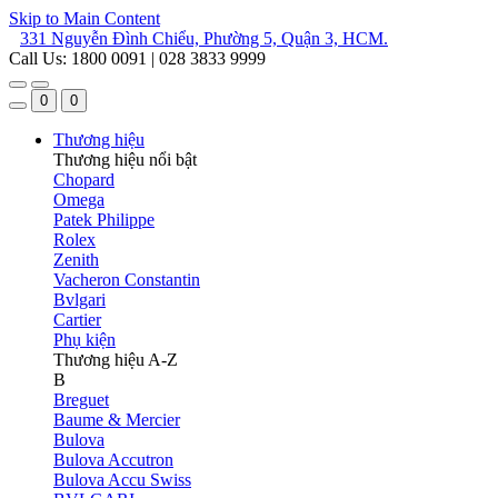
Skip to Main Content
331 Nguyễn Đình Chiểu, Phường 5, Quận 3, HCM.
Call Us: 1800 0091 | 028 3833 9999
0
0
Thương hiệu
Thương hiệu nổi bật
Chopard
Omega
Patek Philippe
Rolex
Zenith
Vacheron Constantin
Bvlgari
Cartier
Phụ kiện
Thương hiệu A-Z
B
Breguet
Baume & Mercier
Bulova
Bulova Accutron
Bulova Accu Swiss