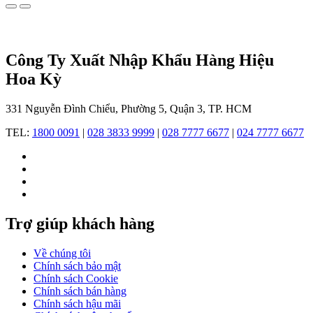
sáng
lập
bởi
Jack
Barouh,
Công Ty Xuất Nhập Khẩu Hàng Hiệu
lấy
Hoa Kỳ
cảm
hứng
từ
331 Nguyễn Đình Chiểu, Phường 5, Quận 3, TP. HCM
tên
của
TEL:
1800 0091
|
028 3833 9999
|
028 7777 6677
|
024 7777 6677
con
gái
ông,
Michele
Barouh.
Ban
đầu,
Trợ giúp khách hàng
Michele
chuyên
Về chúng tôi
sản
Chính sách bảo mật
xuất
Chính sách Cookie
những
Chính sách bán hàng
chiếc
Chính sách hậu mãi
đồng