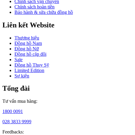
Chính sách vận chuyển
hồ
Chính sách hoàn tiền
thời
Bảo hành & sửa chữa đồng hồ
trang
dành
cho
Liên kết Website
phụ
nữ,
Thương hiệu
kết
Đồng hồ Nam
hợp
Đồng hồ Nữ
giữa
Đồng hồ cặp đôi
phong
Sale
cách
Đồng hồ Thụy Sỹ
hiện
Limited Edition
đại
Sự kiện
và
kỹ
Tổng đài
thuật
thủ
công
Tư vấn mua hàng:
truyền
thống
1800 0091
của
ngành
028 3833 9999
đồng
hồ
Feedbacks: