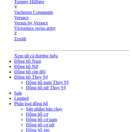
Tommy Hilfiger
V
Vacheron Constantin
Versace
Versus by Versace
Victorinox swiss army
Z
Zenith
Xem tất cả thương hiệu
Đồng hồ Nam
Đồng hồ Nữ
Đồng hồ cặp đôi
Đồng hồ Thụy Sỹ
Đồng hồ nam Thụy Sỹ
Đồng hồ nữ Thụy Sỹ
Sale
Limited
Phân loại đồng hồ
Sản phẩm bán chạy
Đồng hồ cơ
Đồng hồ cơ nam
Đồng hồ cơ nữ
Đồng hồ pin