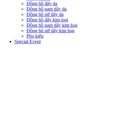
Đồng hồ dây da
Đồng hồ nam dây da
Đồng hồ nữ dây da
Đồng hồ dây kim loại
Đồng hồ nam dây kim loại
Đồng hồ nữ dây kim loại
Phụ kiện
Special Event