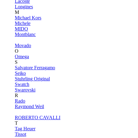
Lacoste
Longines
M
Michael Kors
Michele
MIDO
Montblanc
Movado
O
Omega
S
Salvatore Ferragamo
Seiko
Stuhrling Original
Swatch
Swarovski
R
Rado
Raymond Weil
ROBERTO CAVALLI
T
Tag Heuer
Tissot