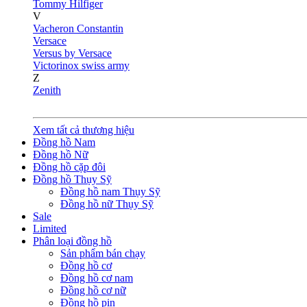
Tommy Hilfiger
V
Vacheron Constantin
Versace
Versus by Versace
Victorinox swiss army
Z
Zenith
Xem tất cả thương hiệu
Đồng hồ Nam
Đồng hồ Nữ
Đồng hồ cặp đôi
Đồng hồ Thụy Sỹ
Đồng hồ nam Thụy Sỹ
Đồng hồ nữ Thụy Sỹ
Sale
Limited
Phân loại đồng hồ
Sản phẩm bán chạy
Đồng hồ cơ
Đồng hồ cơ nam
Đồng hồ cơ nữ
Đồng hồ pin