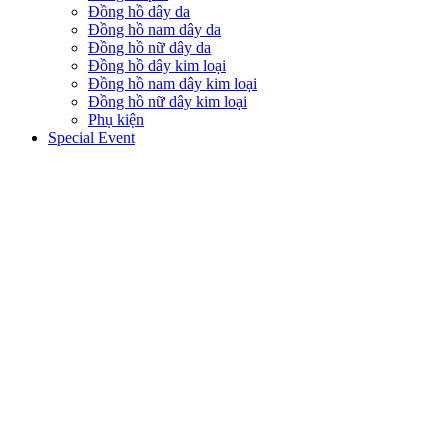
Đồng hồ dây da
Đồng hồ nam dây da
Đồng hồ nữ dây da
Đồng hồ dây kim loại
Đồng hồ nam dây kim loại
Đồng hồ nữ dây kim loại
Phụ kiện
Special Event