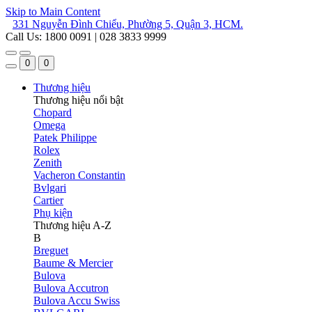
Skip to Main Content
331 Nguyễn Đình Chiểu, Phường 5, Quận 3, HCM.
Call Us: 1800 0091 | 028 3833 9999
0
0
Thương hiệu
Thương hiệu nổi bật
Chopard
Omega
Patek Philippe
Rolex
Zenith
Vacheron Constantin
Bvlgari
Cartier
Phụ kiện
Thương hiệu A-Z
B
Breguet
Baume & Mercier
Bulova
Bulova Accutron
Bulova Accu Swiss