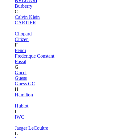
BVLGARI
Burberry
C
Calvin Klein
CARTIER
Chopard
Citizen
F
Fendi
Frederique Constant
Fossil
G
Gucci
Guess
Guess GC
H
Hamilton
Hublot
I
IWC
J
Jaeger LeCoultre
L