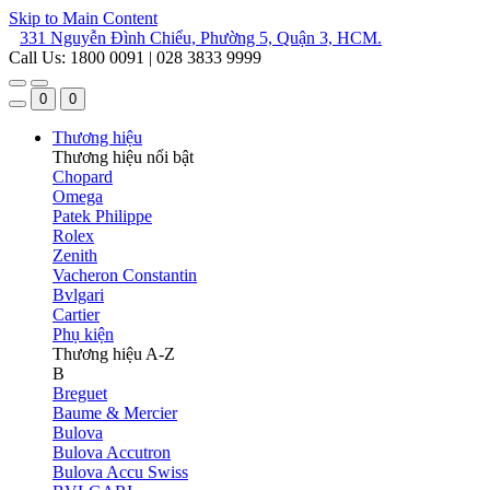
Skip to Main Content
331 Nguyễn Đình Chiểu, Phường 5, Quận 3, HCM.
Call Us: 1800 0091 | 028 3833 9999
0
0
Thương hiệu
Thương hiệu nổi bật
Chopard
Omega
Patek Philippe
Rolex
Zenith
Vacheron Constantin
Bvlgari
Cartier
Phụ kiện
Thương hiệu A-Z
B
Breguet
Baume & Mercier
Bulova
Bulova Accutron
Bulova Accu Swiss