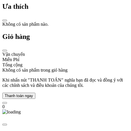
Mỹ.
Ưa thích
Ban
đầu,
Tommy
Hilfiger
Không có sản phẩm nào.
tập
trung
Giỏ hàng
vào
thời
trang
Vận chuyển
nam
Miễn Phí
với
Tổng cộng
phong
Không có sản phẩm trong giỏ hàng
cách
năng
Khi nhấn nút "THANH TOÁN" nghĩa bạn đã đọc và đồng ý với
động,
các chính sách và điều khoản của chúng tôi.
phóng
khoáng,
Thanh toán ngay
mang
đậm
0
tinh
thần
Mỹ.
Với
sự