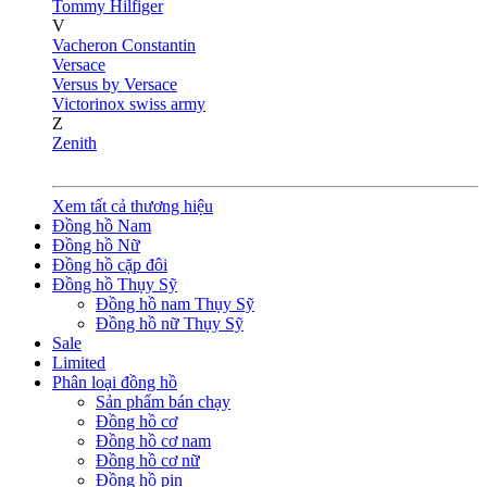
Tommy Hilfiger
V
Vacheron Constantin
Versace
Versus by Versace
Victorinox swiss army
Z
Zenith
Xem tất cả thương hiệu
Đồng hồ Nam
Đồng hồ Nữ
Đồng hồ cặp đôi
Đồng hồ Thụy Sỹ
Đồng hồ nam Thụy Sỹ
Đồng hồ nữ Thụy Sỹ
Sale
Limited
Phân loại đồng hồ
Sản phẩm bán chạy
Đồng hồ cơ
Đồng hồ cơ nam
Đồng hồ cơ nữ
Đồng hồ pin