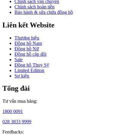
Chính sách vận chuyển
đồ
Chính sách hoàn tiền
thời
Bảo hành & sửa chữa đồng hồ
trang
trên
Liên kết Website
khắp
thế
giới.
Thương hiệu
Thương
Đồng hồ Nam
hiệu
Đồng hồ Nữ
không
Đồng hồ cặp đôi
ngừng
Sale
đổi
Đồng hồ Thụy Sỹ
mới
Limited Edition
để
Sự kiện
duy
trì
Tổng đài
sự
hiện
Tư vấn mua hàng:
đại
và
1800 0091
gắn
kết
028 3833 9999
với
người
Feedbacks: