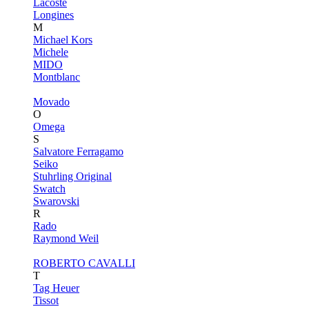
Lacoste
Longines
M
Michael Kors
Michele
MIDO
Montblanc
Movado
O
Omega
S
Salvatore Ferragamo
Seiko
Stuhrling Original
Swatch
Swarovski
R
Rado
Raymond Weil
ROBERTO CAVALLI
T
Tag Heuer
Tissot