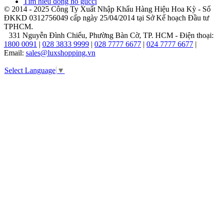
Tìm hiểu đồng hồ gucci
nổi
© 2014 - 2025 Công Ty Xuất Nhập Khẩu Hàng Hiệu Hoa Kỳ - Số
tiếng
ĐKKD 0312756049 cấp ngày 25/04/2014 tại Sở Kế hoạch Đầu tư
thế
TPHCM.
giới,
331 Nguyễn Đình Chiểu, Phường Bàn Cờ, TP. HCM - Điện thoại:
bắt
1800 0091
|
028 3833 9999
|
028 7777 6677
|
024 7777 6677
|
đầu
Email:
sales@luxshopping.vn
cuộc
hành
Select Language
▼
trình
của
mình
vào
năm
1985
khi
nhà
thiết
kế
cùng
tên
thành
lập
công
ty
tại