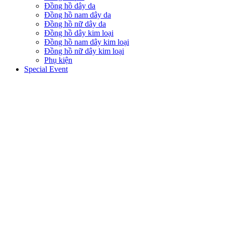
Đồng hồ dây da
Đồng hồ nam dây da
Đồng hồ nữ dây da
Đồng hồ dây kim loại
Đồng hồ nam dây kim loại
Đồng hồ nữ dây kim loại
Phụ kiện
Special Event