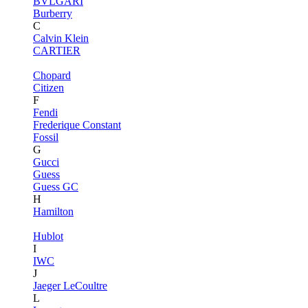
BVLGARI
Burberry
C
Calvin Klein
CARTIER
Chopard
Citizen
F
Fendi
Frederique Constant
Fossil
G
Gucci
Guess
Guess GC
H
Hamilton
Hublot
I
IWC
J
Jaeger LeCoultre
L