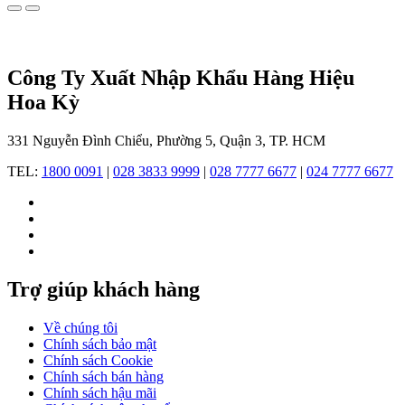
với
thiết
kế
thời
Công Ty Xuất Nhập Khẩu Hàng Hiệu
thượng,
chất
Hoa Kỳ
lượng
bền
331 Nguyễn Đình Chiểu, Phường 5, Quận 3, TP. HCM
bỉ,
và
TEL:
1800 0091
|
028 3833 9999
|
028 7777 6677
|
024 7777 6677
giá
cả
phải
chăng,
đáp
ứng
nhu
Trợ giúp khách hàng
cầu
của
giới
Về chúng tôi
trẻ
Chính sách bảo mật
cũng
Chính sách Cookie
như
Chính sách bán hàng
những
Chính sách hậu mãi
tín