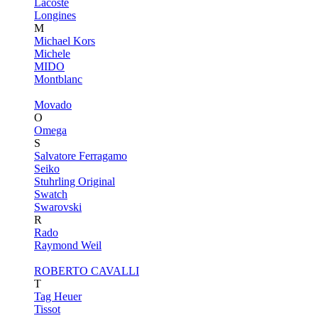
Lacoste
Longines
M
Michael Kors
Michele
MIDO
Montblanc
Movado
O
Omega
S
Salvatore Ferragamo
Seiko
Stuhrling Original
Swatch
Swarovski
R
Rado
Raymond Weil
ROBERTO CAVALLI
T
Tag Heuer
Tissot