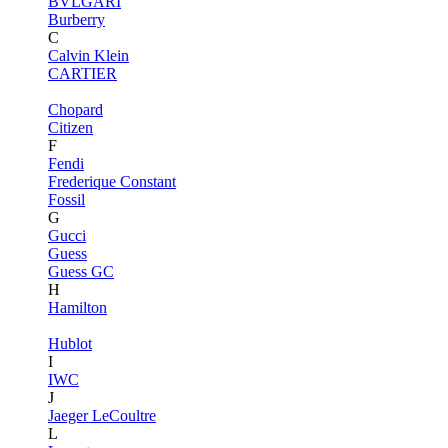
BVLGARI
Burberry
C
Calvin Klein
CARTIER
Chopard
Citizen
F
Fendi
Frederique Constant
Fossil
G
Gucci
Guess
Guess GC
H
Hamilton
Hublot
I
IWC
J
Jaeger LeCoultre
L