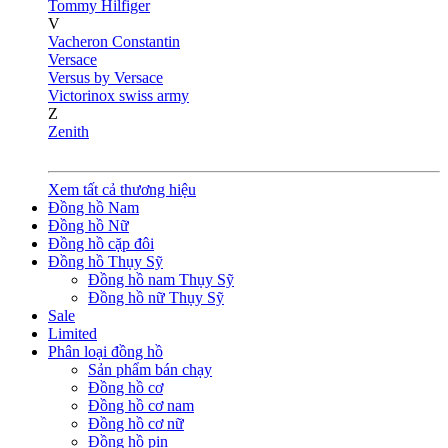
Tommy Hilfiger
V
Vacheron Constantin
Versace
Versus by Versace
Victorinox swiss army
Z
Zenith
Xem tất cả thương hiệu
Đồng hồ Nam
Đồng hồ Nữ
Đồng hồ cặp đôi
Đồng hồ Thụy Sỹ
Đồng hồ nam Thụy Sỹ
Đồng hồ nữ Thụy Sỹ
Sale
Limited
Phân loại đồng hồ
Sản phẩm bán chạy
Đồng hồ cơ
Đồng hồ cơ nam
Đồng hồ cơ nữ
Đồng hồ pin