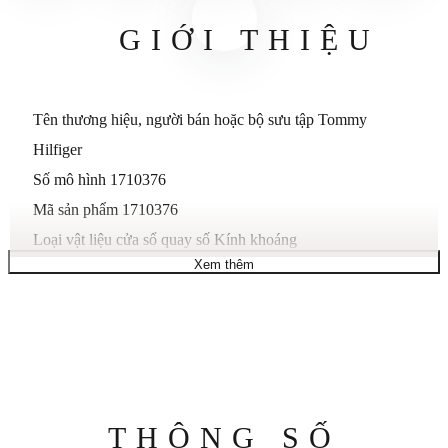
GIỚI THIỆU
Tên thương hiệu, người bán hoặc bộ sưu tập Tommy
Hilfiger
Số mô hình 1710376
Mã sản phẩm
1710376
Loại vật liệu cửa sổ quay số Kính khoáng
Xem thêm
Loại hiển thị
Tương tự
Khóa móc
Chất liệu vỏ Thép không gỉ
Đường kính vỏ 40 mm
Độ dày vỏ 8 mm
Chất liệu dây đeo Da
Thông
THÔNG SỐ