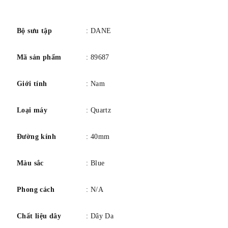
Chiều rộng dải 19 mm
số
Màu dây nâu
Màu quay số màu xanh
Bộ sưu tập
: DANE
Lịch Ngày
Mã sản phẩm
: 89687
Chuyển động Thạch anh
Độ sâu chống nước 30 mét
Giới tính
: Nam
Loại máy
: Quartz
Đường kính
: 40mm
Màu sắc
: Blue
Phong cách
: N/A
Chất liệu dây
: Dây Da