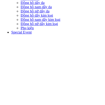
Đồng hồ dây da
Đồng hồ nam dây da
Đồng hồ nữ dây da
Đồng hồ dây kim loại
Đồng hồ nam dây kim loại
Đồng hồ nữ dây kim loại
Phụ kiện
Special Event