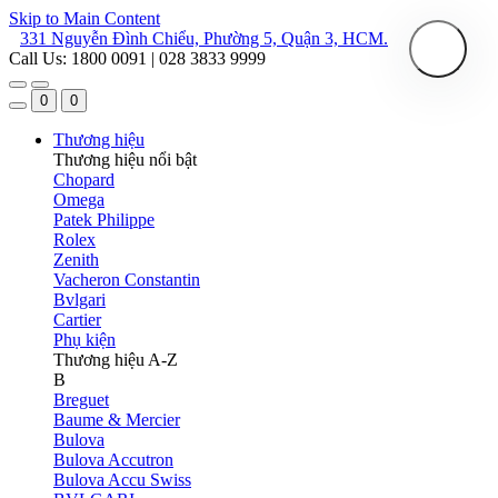
Skip to Main Content
331 Nguyễn Đình Chiểu, Phường 5, Quận 3, HCM.
Call Us: 1800 0091 | 028 3833 9999
0
0
Thương hiệu
Thương hiệu nổi bật
Chopard
Omega
Patek Philippe
Rolex
Zenith
Vacheron Constantin
Bvlgari
Cartier
Phụ kiện
Thương hiệu A-Z
B
Breguet
Baume & Mercier
Bulova
Bulova Accutron
Bulova Accu Swiss