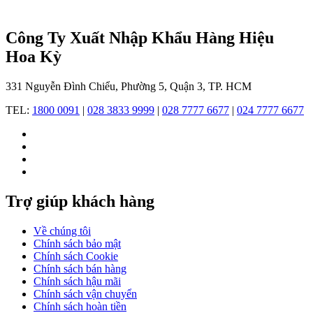
nhiệm
vai
trò
Công Ty Xuất Nhập Khẩu Hàng Hiệu
thiết
Hoa Kỳ
kế,
sản
xuất
331 Nguyễn Đình Chiểu, Phường 5, Quận 3, TP. HCM
và
phân
TEL:
1800 0091
|
028 3833 9999
|
028 7777 6677
|
024 7777 6677
phối
đồng
hồ
Tommy
Hilfiger,
tạo
điều
Trợ giúp khách hàng
kiện
để
Về chúng tôi
thương
Chính sách bảo mật
hiệu
Chính sách Cookie
mở
Chính sách bán hàng
rộng
Chính sách hậu mãi
tầm
Chính sách vận chuyển
ảnh
Chính sách hoàn tiền
hưởng