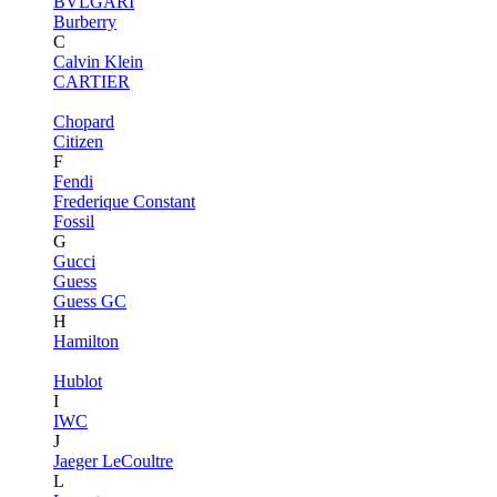
BVLGARI
Burberry
C
Calvin Klein
CARTIER
Chopard
Citizen
F
Fendi
Frederique Constant
Fossil
G
Gucci
Guess
Guess GC
H
Hamilton
Hublot
I
IWC
J
Jaeger LeCoultre
L