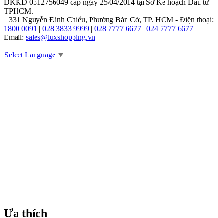
ĐKKD 0312756049 cấp ngày 25/04/2014 tại Sở Kế hoạch Đầu tư
của
TPHCM.
thương
331 Nguyễn Đình Chiểu, Phường Bàn Cờ, TP. HCM - Điện thoại:
hiệu
1800 0091
|
028 3833 9999
|
028 7777 6677
|
024 7777 6677
|
này
Email:
sales@luxshopping.vn
nhanh
chóng
Select Language
▼
thu
hút
được
sự
quan
tâm
của
đông
đảo
người
tiêu
dùng
nhờ
vào
sự
kết
hợp
hoàn
Ưa thích