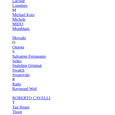
Lacoste
Longines
M
Michael Kors
Michele
MIDO
Montblanc
Movado
O
Omega
S
Salvatore Ferragamo
Seiko
Stuhrling Original
Swatch
Swarovski
R
Rado
Raymond Weil
ROBERTO CAVALLI
T
Tag Heuer
Tissot