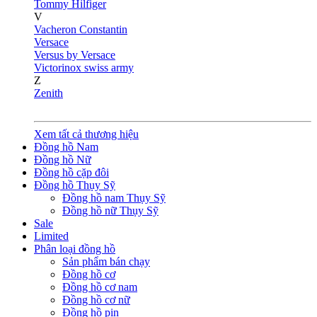
Tommy Hilfiger
V
Vacheron Constantin
Versace
Versus by Versace
Victorinox swiss army
Z
Zenith
Xem tất cả thương hiệu
Đồng hồ Nam
Đồng hồ Nữ
Đồng hồ cặp đôi
Đồng hồ Thụy Sỹ
Đồng hồ nam Thụy Sỹ
Đồng hồ nữ Thụy Sỹ
Sale
Limited
Phân loại đồng hồ
Sản phẩm bán chạy
Đồng hồ cơ
Đồng hồ cơ nam
Đồng hồ cơ nữ
Đồng hồ pin