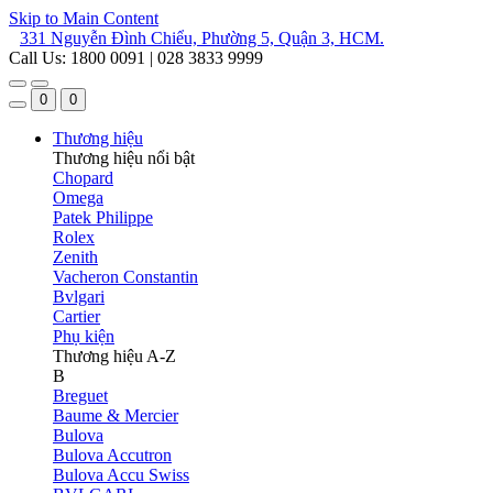
Skip to Main Content
331 Nguyễn Đình Chiểu, Phường 5, Quận 3, HCM.
Call Us: 1800 0091 | 028 3833 9999
0
0
Thương hiệu
Thương hiệu nổi bật
Chopard
Omega
Patek Philippe
Rolex
Zenith
Vacheron Constantin
Bvlgari
Cartier
Phụ kiện
Thương hiệu A-Z
B
Breguet
Baume & Mercier
Bulova
Bulova Accutron
Bulova Accu Swiss