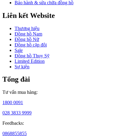
Bảo hành & sửa chữa đồng hồ
trong
ngành
Liên kết Website
công
nghiệp
này.
Thương hiệu
Đồng hồ Nam
Vào
Đồng hồ Nữ
năm
Đồng hồ cặp đôi
2001,
Sale
Tommy
Đồng hồ Thụy Sỹ
Hilfiger
Limited Edition
chính
Sự kiện
thức
ra
Tổng đài
mắt
bộ
sưu
Tư vấn mua hàng:
tập
đồng
1800 0091
hồ
028 3833 9999
đầu
tiên.
Feedbacks:
Các
mẫu
0868855855
đồng