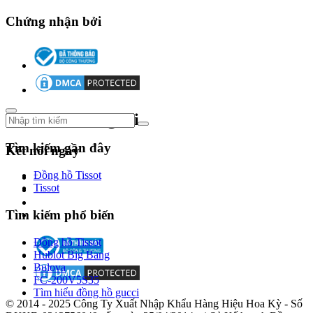
hồ
Chứng nhận bởi
mang
đậm
dấu
ấn
của
phong
cách
thời
Theo dõi chúng tôi
trang
hiện
Tìm kiếm gần đây
đại,
Kết nối ngay
trẻ
trung,
Đồng hồ Tissot
phản
Tissot
ánh
tinh
Tìm kiếm phổ biến
thần
thể
Đồng hồ Tissot
thao
Hublot Big Bang
và
Bulova
năng
FC-200V5S35
động.
Tìm hiểu đồng hồ gucci
Đồng
© 2014 - 2025 Công Ty Xuất Nhập Khẩu Hàng Hiệu Hoa Kỳ - Số
hồ