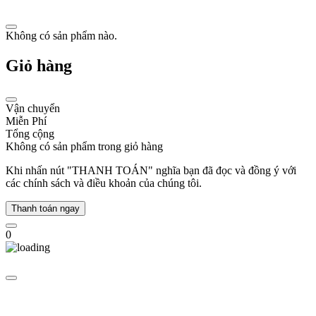
hảo
giữa
thiết
Không có sản phẩm nào.
kế
và
Giỏ hàng
tính
năng
thực
tế.
Vận chuyển
Miễn Phí
Trong
Tổng cộng
khoảng
Không có sản phẩm trong giỏ hàng
thời
gian
Khi nhấn nút "THANH TOÁN" nghĩa bạn đã đọc và đồng ý với
từ
các chính sách và điều khoản của chúng tôi.
2004
đến
Thanh toán ngay
2005,
Tommy
0
Hilfiger
tiếp
tục
mở
rộng
danh