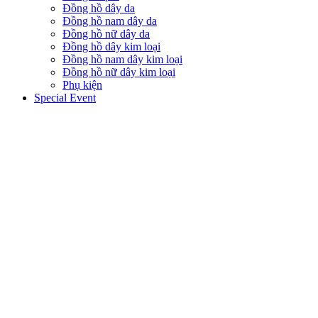
Đồng hồ dây da
Đồng hồ nam dây da
Đồng hồ nữ dây da
Đồng hồ dây kim loại
Đồng hồ nam dây kim loại
Đồng hồ nữ dây kim loại
Phụ kiện
Special Event