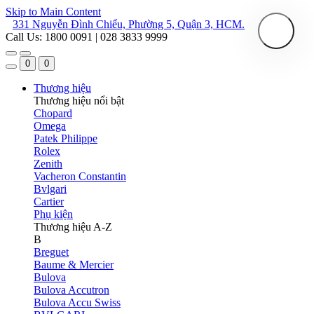
Skip to Main Content
331 Nguyễn Đình Chiểu, Phường 5, Quận 3, HCM.
Call Us: 1800 0091 | 028 3833 9999
0
0
Thương hiệu
Thương hiệu nổi bật
Chopard
Omega
Patek Philippe
Rolex
Zenith
Vacheron Constantin
Bvlgari
Cartier
Phụ kiện
Thương hiệu A-Z
B
Breguet
Baume & Mercier
Bulova
Bulova Accutron
Bulova Accu Swiss