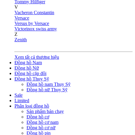
Tommy Hilfiger
V
Vacheron Constantin
Versace
Versus by Versace
Victorinox swiss army
Z
Zenith
Xem tất cả thương hiệu
Đồng hồ Nam
Đồng hồ Nữ
Đồng hồ cặp đôi
Đồng hồ Thụy Sỹ
Đồng hồ nam Thụy Sỹ
Đồng hồ nữ Thụy Sỹ
Sale
Limited
Phân loại đồng hồ
Sản phẩm bán chạy
Đồng hồ cơ
Đồng hồ cơ nam
Đồng hồ cơ nữ
Đồng hồ pin