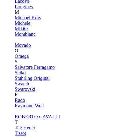
Lacoste
Longines
M
Michael Kors
Michele
MIDO
Montblanc
Movado
O
Omega
S
Salvatore Ferragamo
Seiko
Stuhrling Original
Swatch
Swarovski
R
Rado
Raymond Weil
ROBERTO CAVALLI
T
Tag Heuer
Tissot