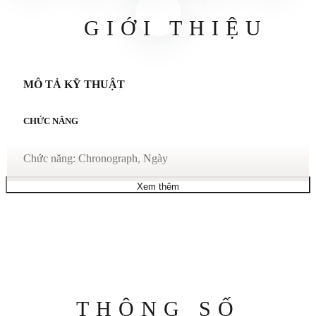
GIỚI THIỆU
MÔ TẢ KỸ THUẬT
CHỨC NĂNG
Chức năng: Chronograph, Ngày
Xem thêm
SỰ CHUYỂN ĐỘNG
Thụy Sĩ sản xuất
Chỉ định chuyển động: Tự động
Dự trữ năng lượng: 42 giờ
Thông
THÔNG SỐ
Tần số: 4 Hz / 28800 Vph