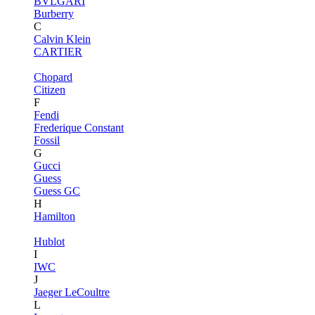
BVLGARI
Burberry
C
Calvin Klein
CARTIER
Chopard
Citizen
F
Fendi
Frederique Constant
Fossil
G
Gucci
Guess
Guess GC
H
Hamilton
Hublot
I
IWC
J
Jaeger LeCoultre
L