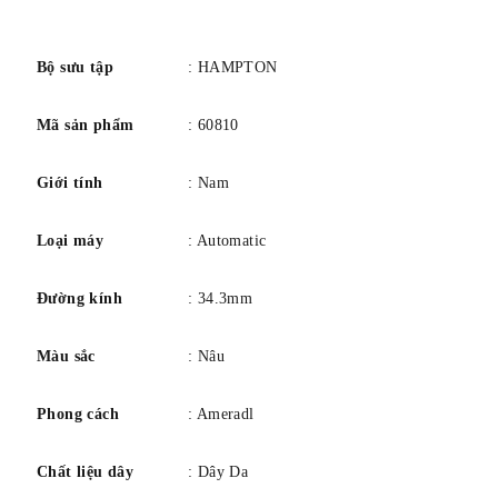
số
Số lượng hồng ngọc: 37
Bộ sưu tập
: HAMPTON
TRƯỜNG HỢP
Mã sản phẩm
: 60810
hình dạng: Hình chữ nhật
Giới tính
: Nam
Kích thước: 48,4 mm x 34,3 mm
Độ dày: 12,9 mm
Loại máy
: Automatic
Chất liệu: Thép
Kết thúc: Đánh bóng / hoàn thiện satin
Đường kính
: 34.3mm
Loại pha lê: Sapphire, cong
Chóng trầy
Màu sắc
: Nâu
Mở cửa sau: Đóng, cố định bằng ốc vít
Phong cách
: Ameradl
quay số
Chất liệu dây
: Dây Da