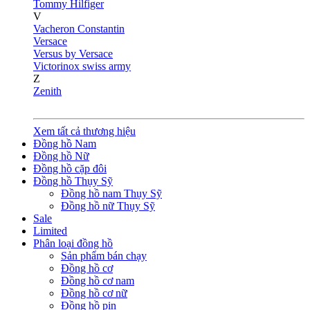
Tommy Hilfiger
V
Vacheron Constantin
Versace
Versus by Versace
Victorinox swiss army
Z
Zenith
Xem tất cả thương hiệu
Đồng hồ Nam
Đồng hồ Nữ
Đồng hồ cặp đôi
Đồng hồ Thụy Sỹ
Đồng hồ nam Thụy Sỹ
Đồng hồ nữ Thụy Sỹ
Sale
Limited
Phân loại đồng hồ
Sản phẩm bán chạy
Đồng hồ cơ
Đồng hồ cơ nam
Đồng hồ cơ nữ
Đồng hồ pin