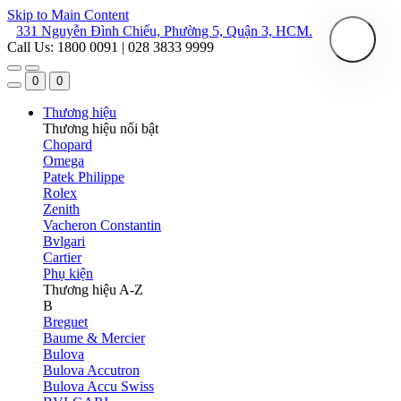
Skip to Main Content
331 Nguyễn Đình Chiểu, Phường 5, Quận 3, HCM.
Call Us: 1800 0091 | 028 3833 9999
0
0
Thương hiệu
Thương hiệu nổi bật
Chopard
Omega
Patek Philippe
Rolex
Zenith
Vacheron Constantin
Bvlgari
Cartier
Phụ kiện
Thương hiệu A-Z
B
Breguet
Baume & Mercier
Bulova
Bulova Accutron
Bulova Accu Swiss