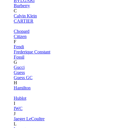
BVLGARI
Burberry
C
Calvin Klein
CARTIER
Chopard
Citizen
F
Fendi
Frederique Constant
Fossil
G
Gucci
Guess
Guess GC
H
Hamilton
Hublot
I
IWC
J
Jaeger LeCoultre
L