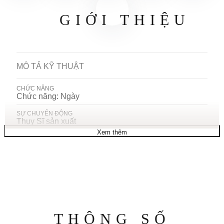
GIỚI THIỆU
MÔ TẢ KỸ THUẬT
CHỨC NĂNG
Chức năng: Ngày
SỰ CHUYỂN ĐỘNG
Thụy Sĩ sản xuất
Ký hiệu bộ máy: Thạch anh
Xem thêm
TRƯỜNG HỢP
hình dạng: Tròn
Đường kính: 42 mm
Độ dày: 6 mm
Chất liệu: Thép
Kết thúc: Đánh bóng
Loại pha lê: Sapphire
Chóng trầy
Mở lại: Đã đóng
Thông
THÔNG SỐ