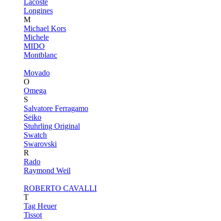
Lacoste
Longines
M
Michael Kors
Michele
MIDO
Montblanc
Movado
O
Omega
S
Salvatore Ferragamo
Seiko
Stuhrling Original
Swatch
Swarovski
R
Rado
Raymond Weil
ROBERTO CAVALLI
T
Tag Heuer
Tissot