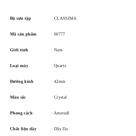
số
QUAY SỐ
Màu sắc/Hoàn thiện: Màu bạc/Satin hoàn thiện dưới
ánh mặt trời
Chữ số: Chữ số La Mã, chữ số mạ vàng, chữ số đính
Bộ sưu tập
: CLASSIMA
Chỉ số: Gilt
Tay: Mạ vàng, Lá
Mã sản phẩm
: 60777
VÒNG ĐEO TAY
Màu sắc: Đỏ nâu
Khóa: Khóa pin
Giới tính
: Nam
NGƯỜI KHÁC
Khả năng chống nước: 3 ATM (khoảng 30 m)
Loại máy
: Quartz
Đường kính
: 42mm
Màu sắc
: Crystal
Phong cách
: Ameradl
Chất liệu dây
: Dây Da