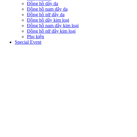
Đồng hồ dây da
Đồng hồ nam dây da
Đồng hồ nữ dây da
Đồng hồ dây kim loại
Đồng hồ nam dây kim loại
Đồng hồ nữ dây kim loại
Phụ kiện
Special Event