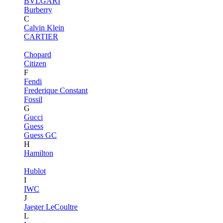
BVLGARI
Burberry
C
Calvin Klein
CARTIER
Chopard
Citizen
F
Fendi
Frederique Constant
Fossil
G
Gucci
Guess
Guess GC
H
Hamilton
Hublot
I
IWC
J
Jaeger LeCoultre
L