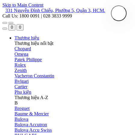
Skip to Main Content
331 Nguyễn Đình Chiểu, Phường 5, Quận 3, HCM.
Call Us: 1800 0091 | 028 3833 9999
0
0
Thương hiệu
Thương hiệu nổi bật
Chopard
Omega
Patek Philippe
Rolex
Zenith
Vacheron Constantin
Bvlgari
Cartier
Phụ kiện
Thương hiệu A-Z
B
Breguet
Baume & Mercier
Bulova
Bulova Accutron
Bulova Accu Swiss