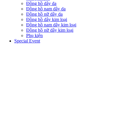
Đồng hồ dây da
Đồng hồ nam dây da
Đồng hồ nữ dây da
Đồng hồ dây kim loại
Đồng hồ nam dây kim loại
Đồng hồ nữ dây kim loại
Phụ kiện
Special Event