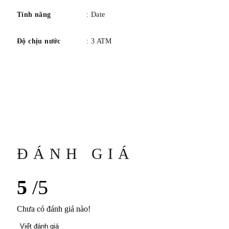
Mở lại: Đã đóng
Tính năng
: Date
Độ chịu nước
: 3 ATM
QUAY SỐ
Màu sắc/Hoàn thiện: Trắng/Opaline
Chữ số: Chữ số La Mã
Kim: Mạ Rhodium, hình lá
NGƯỜI KHÁC
Khả năng chống nước: 3 ATM (khoảng 30 m)
ĐÁNH GIÁ
5
/5
Chưa có đánh giá nào!
Viết đánh giá