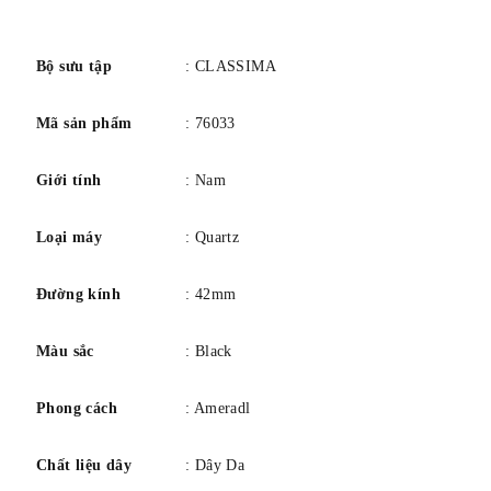
số
Chức năng: Ngày
Bộ sưu tập
: CLASSIMA
SỰ CHUYỂN ĐỘNG
Mã sản phẩm
: 76033
Thụy Sĩ sản xuất
Ký hiệu bộ máy: Thạch anh
Giới tính
: Nam
Loại máy
: Quartz
TRƯỜNG HỢP
hình dạng: Tròn
Đường kính
: 42mm
Đường kính: 42 mm
Màu sắc
: Black
Độ dày: 6 mm
Chất liệu: Thép
Phong cách
: Ameradl
Kết thúc: Đánh bóng
Loại pha lê: Sapphire
Chất liệu dây
: Dây Da
Chóng trầy