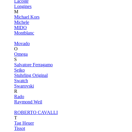
Lacoste
Longines
M
Michael Kors
Michele
MIDO
Montblanc
Movado
O
Omega
S
Salvatore Ferragamo
Seiko
Stuhrling Original
Swatch
Swarovski
R
Rado
Raymond Weil
ROBERTO CAVALLI
T
Tag Heuer
Tissot