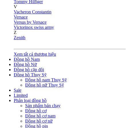
Tommy Hilfiger
V
Vacheron Constantin
Versace
Versus by Versace
Victorinox swiss army
Z
Zenith
Xem tất cả thương hiệu
Đồng hồ Nam
Đồng hồ Nữ
Đồng hồ cặp đôi
Đồng hồ Thụy Sỹ
Đồng hồ nam Thụy Sỹ
Đồng hồ nữ Thụy Sỹ
Sale
Limited
Phân loại đồng hồ
Sản phẩm bán chạy
Đồng hồ cơ
Đồng hồ cơ nam
Đồng hồ cơ nữ
Đồng hồ pin