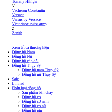
Tommy Hilfiger
V
Vacheron Constantin
Versace
Versus by Versace
Victorinox swiss army
Z
Zenith
Xem tất cả thương hiệu
Đồng hồ Nam
Đồng hồ Nữ
Đồng hồ cặp đôi
Đồng hồ Thụy Sỹ
Đồng hồ nam Thụy Sỹ
Đồng hồ nữ Thụy Sỹ
Sale
Limited
Phân loại đồng hồ
Sản phẩm bán chạy
Đồng hồ cơ
Đồng hồ cơ nam
Đồng hồ cơ nữ
Đồng hồ pin