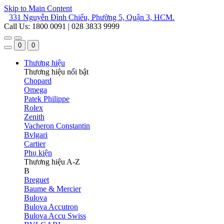
Skip to Main Content
331 Nguyễn Đình Chiểu, Phường 5, Quận 3, HCM.
Call Us: 1800 0091 | 028 3833 9999
0
0
Thương hiệu
Thương hiệu nổi bật
Chopard
Omega
Patek Philippe
Rolex
Zenith
Vacheron Constantin
Bvlgari
Cartier
Phụ kiện
Thương hiệu A-Z
B
Breguet
Baume & Mercier
Bulova
Bulova Accutron
Bulova Accu Swiss