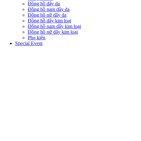
Đồng hồ dây da
Đồng hồ nam dây da
Đồng hồ nữ dây da
Đồng hồ dây kim loại
Đồng hồ nam dây kim loại
Đồng hồ nữ dây kim loại
Phụ kiện
Special Event