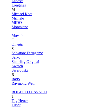
Lacoste
Longines
M
Michael Kors
Michele
MIDO
Montblanc
Movado
O
Omega
S
Salvatore Ferragamo
Seiko
Stuhrling Original
Swatch
Swarovski
R
Rado
Raymond Weil
ROBERTO CAVALLI
T
Tag Heuer
Tissot