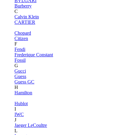
BVLGARI
Burberry
C
Calvin Klein
CARTIER
Chopard
Citizen
F
Fendi
Frederique Constant
Fossil
G
Gucci
Guess
Guess GC
H
Hamilton
Hublot
I
IWC
J
Jaeger LeCoultre
L