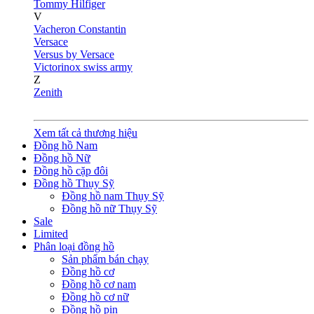
Tommy Hilfiger
V
Vacheron Constantin
Versace
Versus by Versace
Victorinox swiss army
Z
Zenith
Xem tất cả thương hiệu
Đồng hồ Nam
Đồng hồ Nữ
Đồng hồ cặp đôi
Đồng hồ Thụy Sỹ
Đồng hồ nam Thụy Sỹ
Đồng hồ nữ Thụy Sỹ
Sale
Limited
Phân loại đồng hồ
Sản phẩm bán chạy
Đồng hồ cơ
Đồng hồ cơ nam
Đồng hồ cơ nữ
Đồng hồ pin