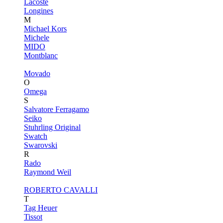
Lacoste
Longines
M
Michael Kors
Michele
MIDO
Montblanc
Movado
O
Omega
S
Salvatore Ferragamo
Seiko
Stuhrling Original
Swatch
Swarovski
R
Rado
Raymond Weil
ROBERTO CAVALLI
T
Tag Heuer
Tissot