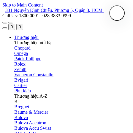
Skip to Main Content
331 Nguyễn Đình Chiểu, Phường 5, Quận 3, HCM.
Call Us: 1800 0091 | 028 3833 9999
0
0
Thương hiệu
Thương hiệu nổi bật
Chopard
Omega
Patek Philippe
Rolex
Zenith
Vacheron Constantin
Bvlgari
Cartier
Phụ kiện
Thương hiệu A-Z
B
Breguet
Baume & Mercier
Bulova
Bulova Accutron
Bulova Accu Swiss