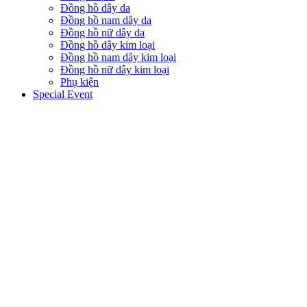
Đồng hồ dây da
Đồng hồ nam dây da
Đồng hồ nữ dây da
Đồng hồ dây kim loại
Đồng hồ nam dây kim loại
Đồng hồ nữ dây kim loại
Phụ kiện
Special Event