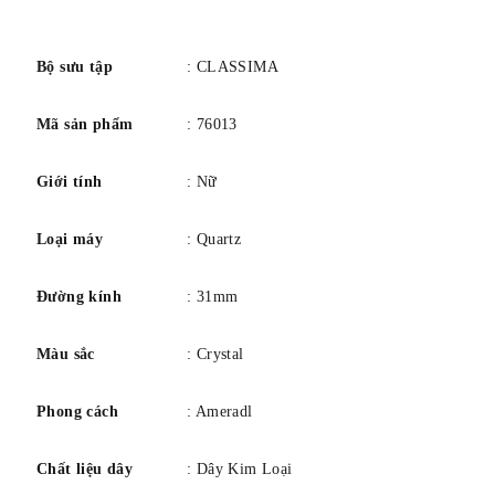
số
Bộ sưu tập
: CLASSIMA
SỰ CHUYỂN ĐỘNG
Thụy Sĩ sản xuất
Mã sản phẩm
: 76013
Ký hiệu bộ máy: Thạch anh
Giới tính
: Nữ
TRƯỜNG HỢP
Loại máy
: Quartz
hình dạng: Tròn
Đường kính: 31 mm
Đường kính
: 31mm
Độ dày: 5,95 mm
Màu sắc
: Crystal
Chất liệu: Thép
Kết thúc: Đánh bóng
Phong cách
: Ameradl
Loại pha lê: Sapphire
Chóng trầy
Chất liệu dây
: Dây Kim Loại
Mở lại: Đã đóng