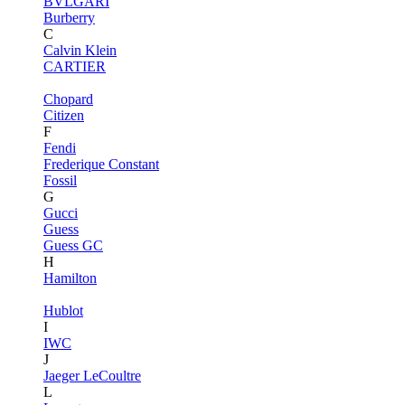
BVLGARI
Burberry
C
Calvin Klein
CARTIER
Chopard
Citizen
F
Fendi
Frederique Constant
Fossil
G
Gucci
Guess
Guess GC
H
Hamilton
Hublot
I
IWC
J
Jaeger LeCoultre
L