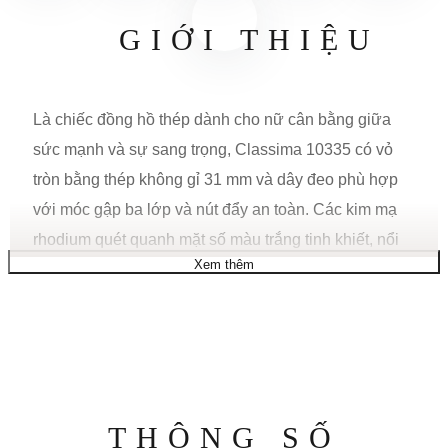
GIỚI THIỆU
Là chiếc đồng hồ thép dành cho nữ cân bằng giữa
sức mạnh và sự sang trọng, Classima 10335 có vỏ
tròn bằng thép không gỉ 31 mm và dây đeo phù hợp
với móc gập ba lớp và nút đẩy an toàn. Các kim mạ
rhodium quét quanh mặt số màu trắng tinh khiết, nổi
Xem thêm
bật với các chữ số La Mã cổ điển và ô lịch ngày ở vị
trí 3 giờ. Chiếc đồng hồ đeo tay bằng thép sang trọng
dành cho thành thị này dành cho cô ấy được điều
khiển bởi bộ máy thạch anh do Thụy Sĩ sản xuất.
CHỨC NĂNG
Thông
THÔNG SỐ
Chức năng: Ngày