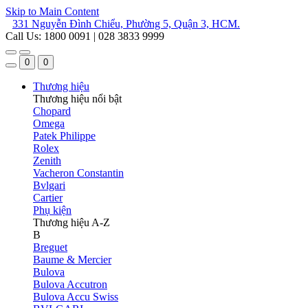
Skip to Main Content
331 Nguyễn Đình Chiểu, Phường 5, Quận 3, HCM.
Call Us: 1800 0091 | 028 3833 9999
0
0
Thương hiệu
Thương hiệu nổi bật
Chopard
Omega
Patek Philippe
Rolex
Zenith
Vacheron Constantin
Bvlgari
Cartier
Phụ kiện
Thương hiệu A-Z
B
Breguet
Baume & Mercier
Bulova
Bulova Accutron
Bulova Accu Swiss