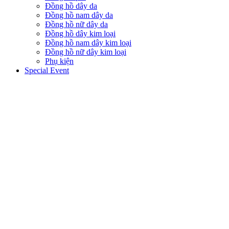
Đồng hồ dây da
Đồng hồ nam dây da
Đồng hồ nữ dây da
Đồng hồ dây kim loại
Đồng hồ nam dây kim loại
Đồng hồ nữ dây kim loại
Phụ kiện
Special Event