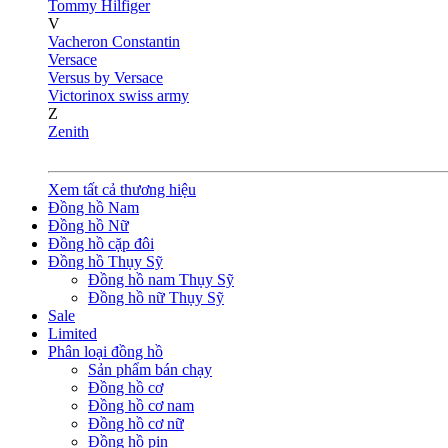
Tommy Hilfiger
V
Vacheron Constantin
Versace
Versus by Versace
Victorinox swiss army
Z
Zenith
Xem tất cả thương hiệu
Đồng hồ Nam
Đồng hồ Nữ
Đồng hồ cặp đôi
Đồng hồ Thụy Sỹ
Đồng hồ nam Thụy Sỹ
Đồng hồ nữ Thụy Sỹ
Sale
Limited
Phân loại đồng hồ
Sản phẩm bán chạy
Đồng hồ cơ
Đồng hồ cơ nam
Đồng hồ cơ nữ
Đồng hồ pin