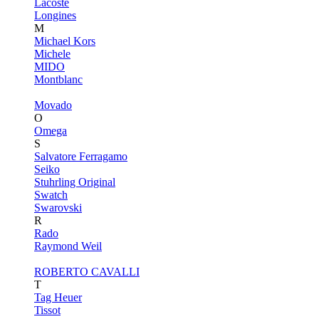
Lacoste
Longines
M
Michael Kors
Michele
MIDO
Montblanc
Movado
O
Omega
S
Salvatore Ferragamo
Seiko
Stuhrling Original
Swatch
Swarovski
R
Rado
Raymond Weil
ROBERTO CAVALLI
T
Tag Heuer
Tissot