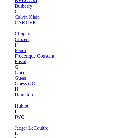
BVLGARI
Burberry
C
Calvin Klein
CARTIER
Chopard
Citizen
F
Fendi
Frederique Constant
Fossil
G
Gucci
Guess
Guess GC
H
Hamilton
Hublot
I
IWC
J
Jaeger LeCoultre
L