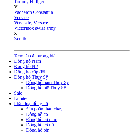
Tommy Hilfiger
V
Vacheron Constantin
Versace
Versus by Versace
Victorinox swiss army
Z
Zenith
Xem tất cả thương hiệu
Đồng hồ Nam
Đồng hồ Nữ
Đồng hồ cặp đôi
Đồng hồ Thụy Sỹ
Đồng hồ nam Thụy Sỹ
Đồng hồ nữ Thụy Sỹ
Sale
Limited
Phân loại đồng hồ
Sản phẩm bán chạy
Đồng hồ cơ
Đồng hồ cơ nam
Đồng hồ cơ nữ
Đồng hồ pin