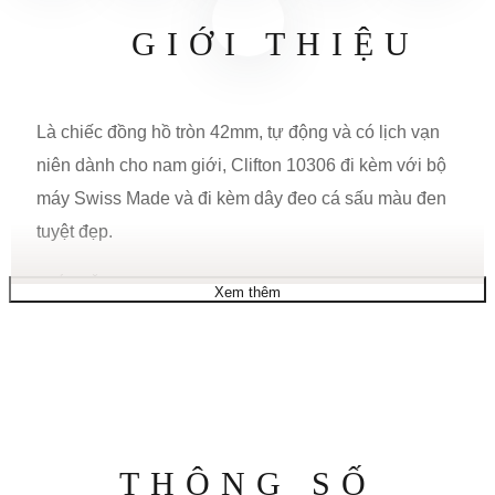
GIỚI THIỆU
Là chiếc đồng hồ tròn 42mm, tự động và có lịch vạn
niên dành cho nam giới, Clifton 10306 đi kèm với bộ
máy Swiss Made và đi kèm dây đeo cá sấu màu đen
tuyệt đẹp.
CHỨC NĂNG
Xem thêm
Chức năng: Tháng, Giây nhỏ, Ngày, Ngày trong
tuần, Pha mặt trăng
SỰ CHUYỂN ĐỘNG
Thông
Thụy Sĩ sản xuất
THÔNG SỐ