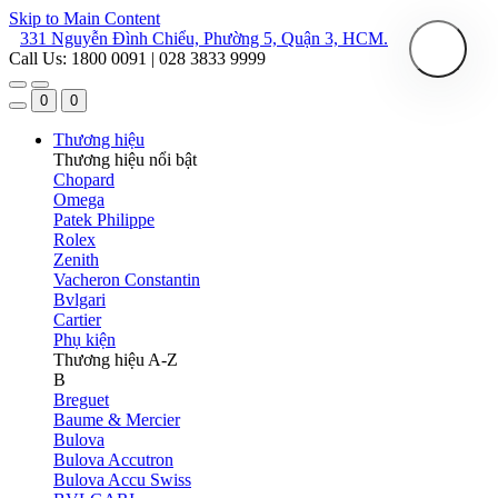
Skip to Main Content
331 Nguyễn Đình Chiểu, Phường 5, Quận 3, HCM.
Call Us: 1800 0091 | 028 3833 9999
0
0
Thương hiệu
Thương hiệu nổi bật
Chopard
Omega
Patek Philippe
Rolex
Zenith
Vacheron Constantin
Bvlgari
Cartier
Phụ kiện
Thương hiệu A-Z
B
Breguet
Baume & Mercier
Bulova
Bulova Accutron
Bulova Accu Swiss