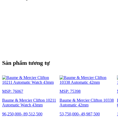
NGƯỜI KHÁC
Khả năng chống nước: 5 ATM (khoảng 50 m)
Sản phẩm tương tự
MSP: 76067
MSP: 75398
Baume & Mercier Clifton 10211
Baume & Mercier Clifton 10338
Automatic Watch 43mm
Automatic 42mm
96,250,000
-
89,512,500
53,750,000
-
49,987,500