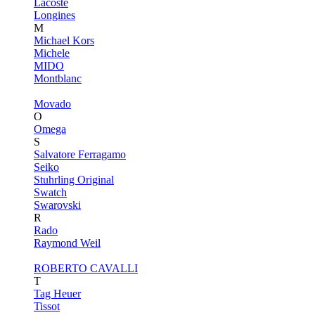
Lacoste
Longines
M
Michael Kors
Michele
MIDO
Montblanc
Movado
O
Omega
S
Salvatore Ferragamo
Seiko
Stuhrling Original
Swatch
Swarovski
R
Rado
Raymond Weil
ROBERTO CAVALLI
T
Tag Heuer
Tissot