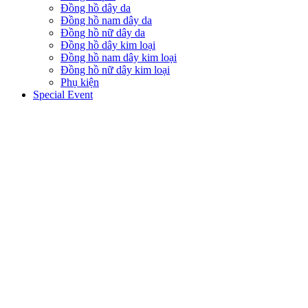
Đồng hồ dây da
Đồng hồ nam dây da
Đồng hồ nữ dây da
Đồng hồ dây kim loại
Đồng hồ nam dây kim loại
Đồng hồ nữ dây kim loại
Phụ kiện
Special Event