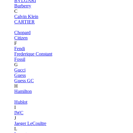
BVLGARI
Burberry
C
Calvin Klein
CARTIER
Chopard
Citizen
F
Fendi
Frederique Constant
Fossil
G
Gucci
Guess
Guess GC
H
Hamilton
Hublot
I
IWC
J
Jaeger LeCoultre
L