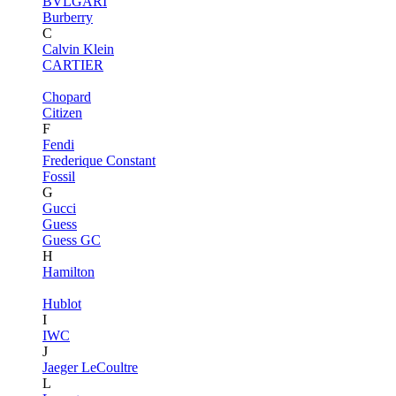
BVLGARI
Burberry
C
Calvin Klein
CARTIER
Chopard
Citizen
F
Fendi
Frederique Constant
Fossil
G
Gucci
Guess
Guess GC
H
Hamilton
Hublot
I
IWC
J
Jaeger LeCoultre
L