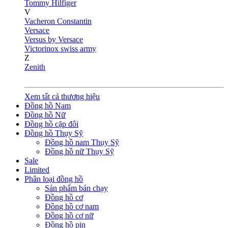
Tommy Hilfiger
V
Vacheron Constantin
Versace
Versus by Versace
Victorinox swiss army
Z
Zenith
Xem tất cả thương hiệu
Đồng hồ Nam
Đồng hồ Nữ
Đồng hồ cặp đôi
Đồng hồ Thụy Sỹ
Đồng hồ nam Thụy Sỹ
Đồng hồ nữ Thụy Sỹ
Sale
Limited
Phân loại đồng hồ
Sản phẩm bán chạy
Đồng hồ cơ
Đồng hồ cơ nam
Đồng hồ cơ nữ
Đồng hồ pin