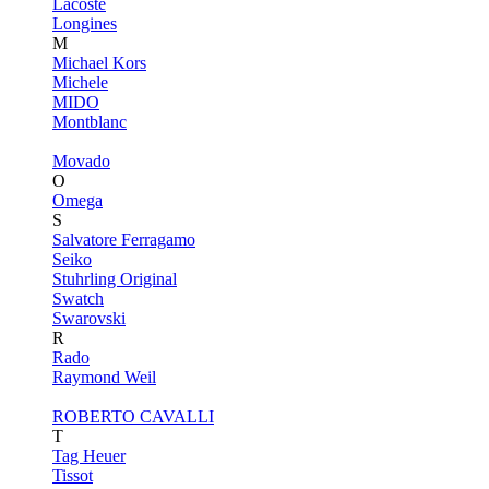
Lacoste
Longines
M
Michael Kors
Michele
MIDO
Montblanc
Movado
O
Omega
S
Salvatore Ferragamo
Seiko
Stuhrling Original
Swatch
Swarovski
R
Rado
Raymond Weil
ROBERTO CAVALLI
T
Tag Heuer
Tissot