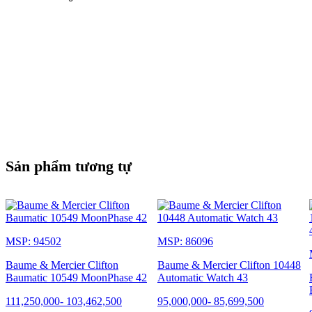
VÒNG ĐEO TAY
Chất liệu: Da bê
NGƯỜI KHÁC
Sản phẩm tương tự
Khả năng chống nước: 10 ATM (khoảng 100 m)
MSP: 94502
MSP: 86096
Baume & Mercier Clifton
Baume & Mercier Clifton 10448
Baumatic 10549 MoonPhase 42
Automatic Watch 43
111,250,000
-
103,462,500
95,000,000
-
85,699,500