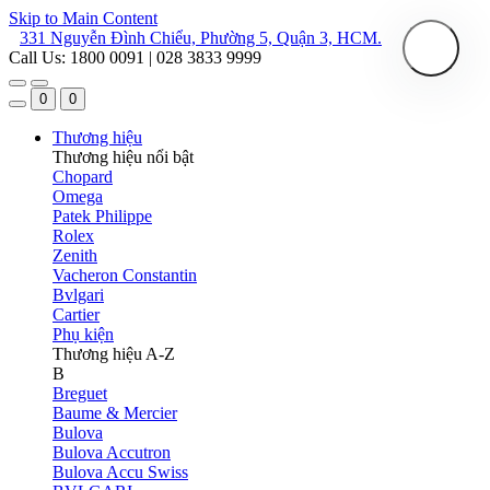
Skip to Main Content
331 Nguyễn Đình Chiểu, Phường 5, Quận 3, HCM.
Call Us: 1800 0091 | 028 3833 9999
0
0
Thương hiệu
Thương hiệu nổi bật
Chopard
Omega
Patek Philippe
Rolex
Zenith
Vacheron Constantin
Bvlgari
Cartier
Phụ kiện
Thương hiệu A-Z
B
Breguet
Baume & Mercier
Bulova
Bulova Accutron
Bulova Accu Swiss