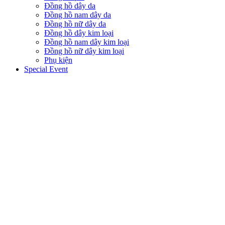
Đồng hồ dây da
Đồng hồ nam dây da
Đồng hồ nữ dây da
Đồng hồ dây kim loại
Đồng hồ nam dây kim loại
Đồng hồ nữ dây kim loại
Phụ kiện
Special Event