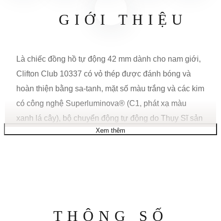
GIỚI THIỆU
Là chiếc đồng hồ tự động 42 mm dành cho nam giới,
Clifton Club 10337 có vỏ thép được đánh bóng và
hoàn thiện bằng sa-tanh, mặt số màu trắng và các kim
có công nghệ Superluminova® (C1, phát xạ màu
xanh lá cây), bộ chuyển động tự động do Thụy Sĩ sản
Xem thêm
xuất (SW200) và được giao trên dây đeo bằng da bê
“All Roads” màu đen với họa tiết vải buồm độc quyền
và lớp lót bằng da bê cao su màu cam đảo ngược.
CHỨC NĂNG
Thông
THÔNG SỐ
Chức năng: Ngày