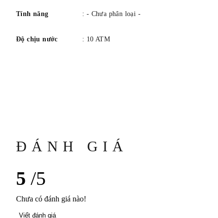
Đường kính: 42 mm
Tính năng
: - Chưa phân loại -
Độ dày: 10,3 mm
Chất liệu: Thép
Độ chịu nước
: 10 ATM
Kết thúc: Đánh bóng / hoàn thiện satin
Loại pha lê: Sapphire
Chống phản chiếu: Chống chói một mặt
Chóng trầy
Mở lại: Đã đóng
ĐÁNH GIÁ
quay số
5
/5
Màu sắc/Hoàn thiện: Trắng
Kim: Mạ Rhodium, Lá, Với Superluminova®
Chưa có đánh giá nào!
Viết đánh giá