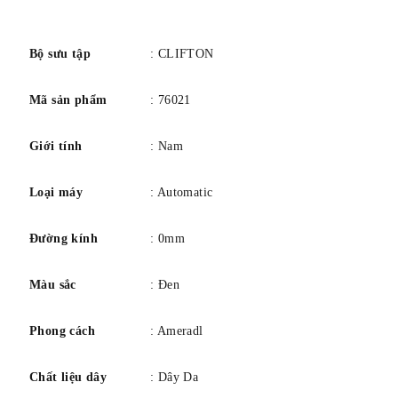
số
Bộ sưu tập
: CLIFTON
SỰ CHUYỂN ĐỘNG
Mã sản phẩm
: 76021
Thụy Sĩ sản xuất
Giới tính
: Nam
Ký hiệu bộ máy: Tự lên dây
Dự trữ năng lượng: 38 giờ
Loại máy
: Automatic
Tần số: 4 Hz / 28800 Vph
Số lượng hồng ngọc: 26
Đường kính
: 0mm
Màu sắc
: Đen
Phong cách
: Ameradl
TRƯỜNG HỢP
Chất liệu dây
: Dây Da
hình dạng: Tròn