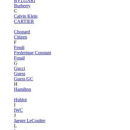
BVLGARI
Burberry
C
Calvin Klein
CARTIER
Chopard
Citizen
F
Fendi
Frederique Constant
Fossil
G
Gucci
Guess
Guess GC
H
Hamilton
Hublot
I
IWC
J
Jaeger LeCoultre
L