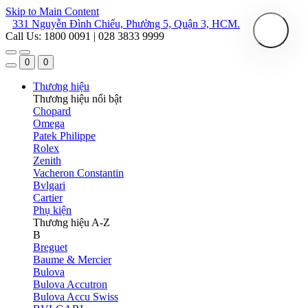
Skip to Main Content
331 Nguyễn Đình Chiểu, Phường 5, Quận 3, HCM.
Call Us: 1800 0091 | 028 3833 9999
0
0
Thương hiệu
Thương hiệu nổi bật
Chopard
Omega
Patek Philippe
Rolex
Zenith
Vacheron Constantin
Bvlgari
Cartier
Phụ kiện
Thương hiệu A-Z
B
Breguet
Baume & Mercier
Bulova
Bulova Accutron
Bulova Accu Swiss