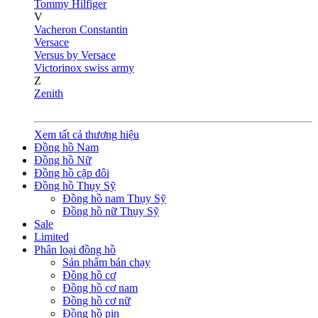
Tommy Hilfiger
V
Vacheron Constantin
Versace
Versus by Versace
Victorinox swiss army
Z
Zenith
Xem tất cả thương hiệu
Đồng hồ Nam
Đồng hồ Nữ
Đồng hồ cặp đôi
Đồng hồ Thụy Sỹ
Đồng hồ nam Thụy Sỹ
Đồng hồ nữ Thụy Sỹ
Sale
Limited
Phân loại đồng hồ
Sản phẩm bán chạy
Đồng hồ cơ
Đồng hồ cơ nam
Đồng hồ cơ nữ
Đồng hồ pin