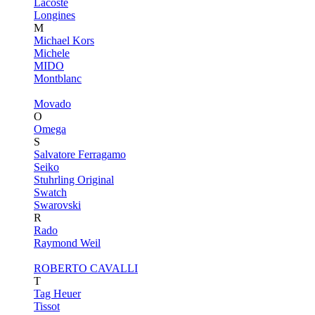
Lacoste
Longines
M
Michael Kors
Michele
MIDO
Montblanc
Movado
O
Omega
S
Salvatore Ferragamo
Seiko
Stuhrling Original
Swatch
Swarovski
R
Rado
Raymond Weil
ROBERTO CAVALLI
T
Tag Heuer
Tissot