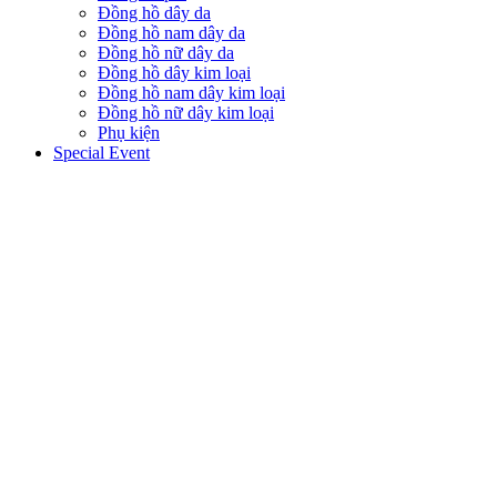
Đồng hồ dây da
Đồng hồ nam dây da
Đồng hồ nữ dây da
Đồng hồ dây kim loại
Đồng hồ nam dây kim loại
Đồng hồ nữ dây kim loại
Phụ kiện
Special Event