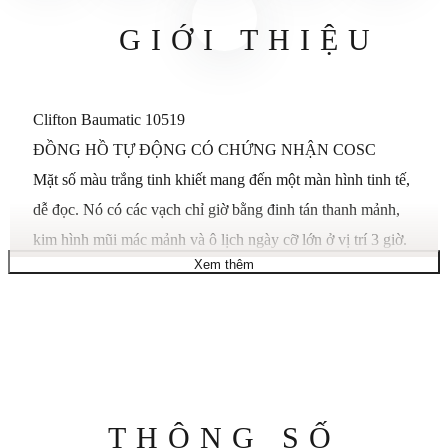
GIỚI THIỆU
Clifton Baumatic 10519
ĐỒNG HỒ TỰ ĐỘNG CÓ CHỨNG NHẬN COSC
Mặt số màu trắng tinh khiết mang đến một màn hình tinh tế,
dễ đọc. Nó có các vạch chỉ giờ bằng đinh tán thanh mảnh,
kim hình mũi mác mảnh và ô lịch ngày cỡ lớn ở vị trí 3 giờ.
Xem thêm
Sự miêu tả
Trên cùng là mặt kính sapphire hình vòm, vạch phút màu
xám antraxit đi theo những đường cong cân đối lý tưởng
của vỏ thép hai tông màu 40 mm được đánh bóng/satin và
vành bezel có viền vàng hồng 18K. Có khả năng chống
Thông
THÔNG SỐ