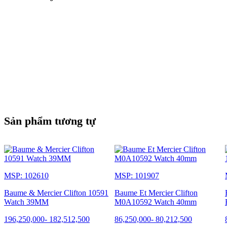
Hai tông màu, đánh bóng/hoàn thiện bằng satin
Viền
Viền không xoay
Quay lại
Mặt sau bằng đá sapphire, Có vít
quay số
Màu sắc và kết thúc
Sản phẩm tương tự
Màu trắng ấm, giống như sứ
Chỉ mục
Chỉ số mạ vàng, đinh tán
bàn tay
MSP: 102610
MSP: 101907
Mạ vàng, Alpha
Baume & Mercier Clifton 10591
Baume Et Mercier Clifton
Watch 39MM
M0A10592 Watch 40mm
DÂY ĐEO
196,250,000
-
182,512,500
86,250,000
-
80,212,500