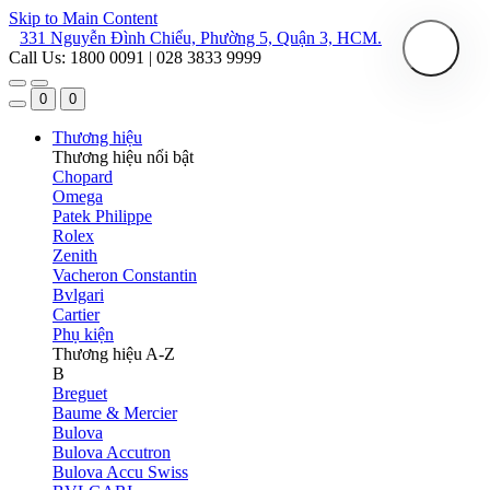
Skip to Main Content
331 Nguyễn Đình Chiểu, Phường 5, Quận 3, HCM.
Call Us: 1800 0091 | 028 3833 9999
0
0
Thương hiệu
Thương hiệu nổi bật
Chopard
Omega
Patek Philippe
Rolex
Zenith
Vacheron Constantin
Bvlgari
Cartier
Phụ kiện
Thương hiệu A-Z
B
Breguet
Baume & Mercier
Bulova
Bulova Accutron
Bulova Accu Swiss