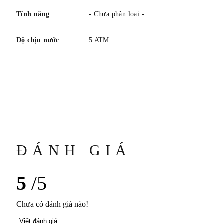
Baumatic BM13-1975A COSC
Tính năng
: - Chưa phân loại -
Năng lượng
Tự động, tự lên dây
Độ chịu nước
: 5 ATM
Tính thường xuyên
28800.0vph/4.0hz
Số lượng hồng ngọc
21
TRƯỜNG HỢP
Hình dạng
Tròn
ĐÁNH GIÁ
Kích cỡ
Đường kính: 40mm
5
/5
độ dày
11,3 mm
Chưa có đánh giá nào!
Vật liệu và hoàn thiện
Viết đánh giá