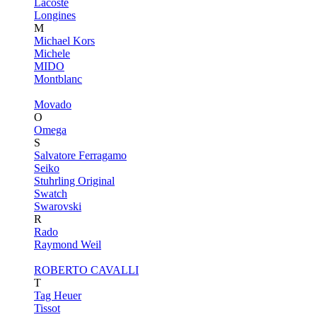
Lacoste
Longines
M
Michael Kors
Michele
MIDO
Montblanc
Movado
O
Omega
S
Salvatore Ferragamo
Seiko
Stuhrling Original
Swatch
Swarovski
R
Rado
Raymond Weil
ROBERTO CAVALLI
T
Tag Heuer
Tissot