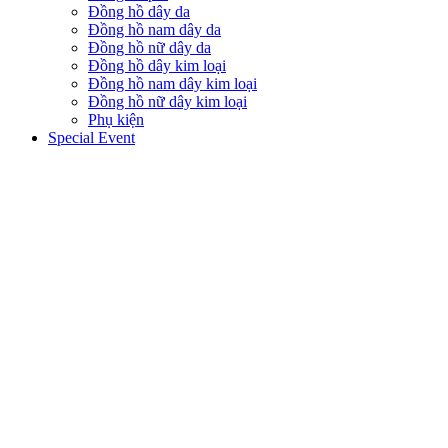
Đồng hồ dây da
Đồng hồ nam dây da
Đồng hồ nữ dây da
Đồng hồ dây kim loại
Đồng hồ nam dây kim loại
Đồng hồ nữ dây kim loại
Phụ kiện
Special Event