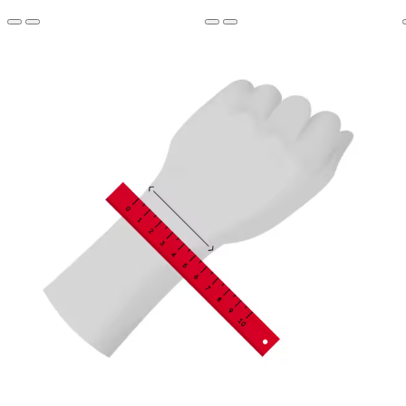
Vật liệu
Cá sấu, nâu đỏ
Khóa
Khóa gấp ba lần có thể điều chỉnh được với miếng đẩy an
toàn, lớp hoàn thiện được đánh bóng