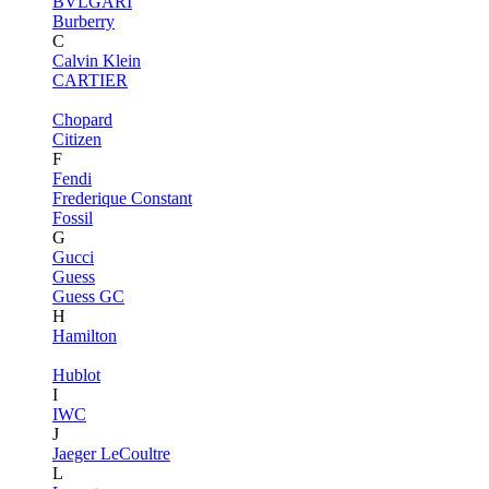
BVLGARI
Burberry
C
Calvin Klein
CARTIER
Chopard
Citizen
F
Fendi
Frederique Constant
Fossil
G
Gucci
Guess
Guess GC
H
Hamilton
Hublot
I
IWC
J
Jaeger LeCoultre
L