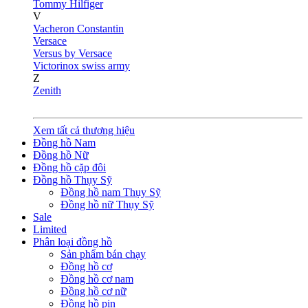
Tommy Hilfiger
V
Vacheron Constantin
Versace
Versus by Versace
Victorinox swiss army
Z
Zenith
Xem tất cả thương hiệu
Đồng hồ Nam
Đồng hồ Nữ
Đồng hồ cặp đôi
Đồng hồ Thụy Sỹ
Đồng hồ nam Thụy Sỹ
Đồng hồ nữ Thụy Sỹ
Sale
Limited
Phân loại đồng hồ
Sản phẩm bán chạy
Đồng hồ cơ
Đồng hồ cơ nam
Đồng hồ cơ nữ
Đồng hồ pin